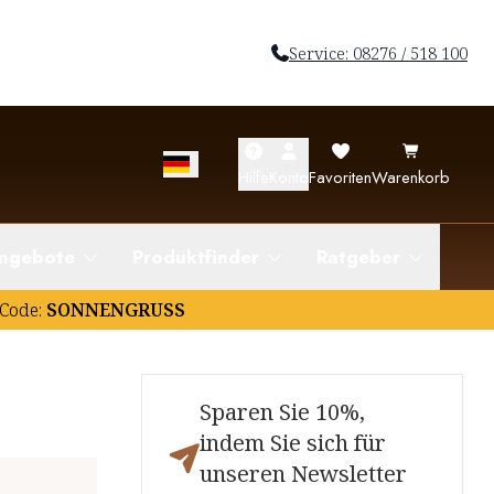
Service: 08276 / 518 100
Hilfe
Konto
Favoriten
Warenkorb
ngebote
Produktfinder
Ratgeber
Code:
SONNENGRUSS
Sparen Sie 10%,
indem Sie sich für
unseren Newsletter