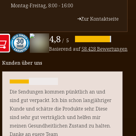
⁠Montag-Freitag, 8:00 - 16:00
Zur Kontaktseite
4,8
/
5
Basierend auf
58.428 Bewertungen
Kunden über uns
Die Sendungen kommen pünktlich an und
sind gut verpackt. Ich bin schon langjähriger
Kunde und schätze die Produkte sehr. Diese
sind sehr gut verträglich und helfen mir
meinen Gesundheitlichen Zustand zu halten.
Danke an euere Team