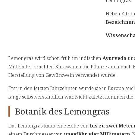
Lemongras.
Neben Zitron
Bezeichnu
Wissenscha
Lemongras wird schon früh im indischen
Ayurveda
und
Mittelalter brachten Karawanen die Pflanze auch nach E
Herstellung von Gewürzwein verwendet wurde.
Erst in den letzten Jahrzehnten wurde sie in Europa auc
lange selbstverständlich war. Nicht zuletzt kommen die
Botanik des Lemongras
Das Lemongras kann eine Höhe von
bis zu zwei Meter
einem Durchmesser von
ungefähr vier Millimetern
. 