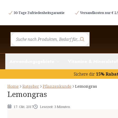
Etymologie und Geschichtliches
30-Tage Zufriedenheitsgarantie
Versandkosten nur € 2,
Botanik des Lemongras
Inhaltsstoffe und deren potentielle Wirkung
Hinweise
Anwendungsgebiete
Vitamine & Mineralstof
Sichere dir
15% Raba
Home
Ratgeber
Pflanzenkunde
Lemongras
Lemongras
17. Okt. 2017
Lesezeit: 3 Minuten