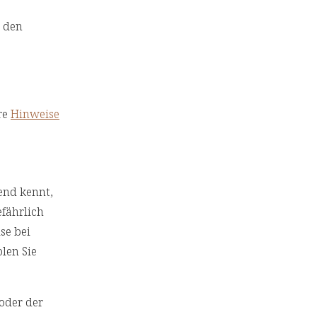
 den
re
Hinweise
end kennt,
efährlich
se bei
len Sie
/oder der