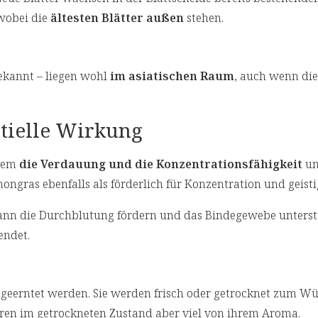
 wobei die
ältesten Blätter außen
stehen.
ekannt – liegen wohl
im asiatischen Raum
, auch wenn di
ntielle Wirkung
erem
die Verdauung und die Konzentrationsfähigkeit
un
mongras ebenfalls als förderlich für Konzentration und geisti
nn die Durchblutung fördern und das Bindegewebe unterst
ndet.
geerntet werden. Sie werden frisch oder getrocknet zum W
eren im getrockneten Zustand aber viel von ihrem Aroma.