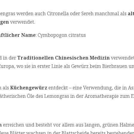
engras werden auch Citronella oder Sereh manchmal als
al
ngen
verwendet.
ftlicher Name
: Cymbopogon citratus
 in der
Traditionellen Chinesischen Medizin
verwendet
uropa, wo sie in erster Linie als Gewürz beim Bierbrauen un
h als
Küchengewürz
entdeckt – eine Verwendung, die in As
 ätherischen Öle des Lemongras in der Aromatherapie zum E
n
erreichen und besteht vor allem aus langen, grünen Halm
Neue Blätter wachsen in der Blattscheide bereits bestehender