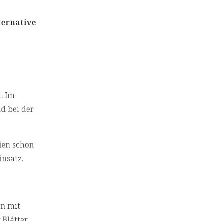
ternative
. Im
d bei der
ien schon
insatz.
en mit
 Blätter