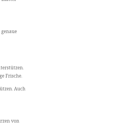
e genaue
terstützen.
ge Frische.
ützen. Auch
ürzen von