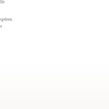
lle
egeben.
er