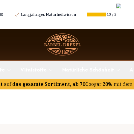
90
Langjähriges Naturheilwissen
4.8
/
5
fe
Vitalstoffe
Natürliche Schönheit
A
tt
auf
das gesamte Sortiment, ab 70€
sogar
20%
mit dem 