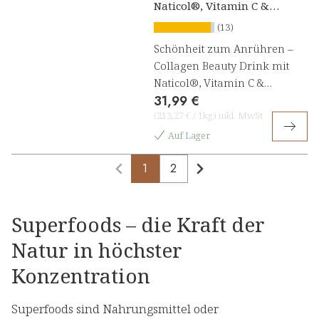
Naticol®, Vitamin C &
Astaxanthin
(13)
Schönheit zum Anrühren –
Collagen Beauty Drink mit
Naticol®, Vitamin C &
31,99 €
Astaxanthin
(
213,27 €
/
1kg
)
inkl. MwSt
Auf Lager
1
2
Superfoods – die Kraft der
Natur in höchster
Konzentration
Superfoods sind Nahrungsmittel oder