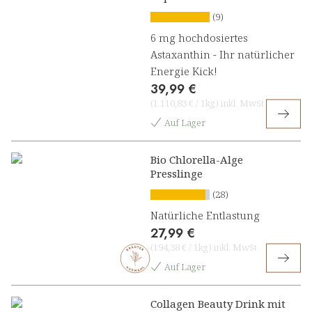
(9)
6 mg hochdosiertes
Astaxanthin - Ihr natürlicher
Energie Kick!
39,99 €
(
1.110,83 €
/
1kg
)
inkl. MwSt
Auf Lager
Bio Chlorella-Alge
Presslinge
(28)
Natürliche Entlastung
27,99 €
(
194,38 €
/
1kg
)
inkl. MwSt
Auf Lager
Collagen Beauty Drink mit