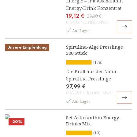
Energie – mit Astaxanthin
Energy-Drink Konzentrat
19,12 €
23,90 €
(
76,48 €
/
1L
)
inkl. MwSt
Auf Lager
Spirulina-Alge Presslinge
Unsere Empfehlung
300 Stück
(178)
Die Kraft aus der Natur –
Spirulina Presslinge
27,99 €
(
233,25 €
/
1kg
)
inkl. MwSt
Auf Lager
Set Astaxanthin Energy-
-20%
Drinks Mix
(10)