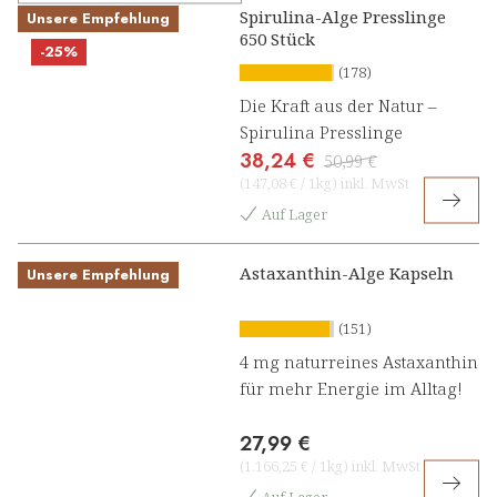
Spirulina-Alge Presslinge
Unsere Empfehlung
650 Stück
-25%
(178)
Die Kraft aus der Natur –
Spirulina Presslinge
38,24 €
50,99 €
(
147,08 €
/
1kg
)
inkl. MwSt
Auf Lager
Astaxanthin-Alge Kapseln
Unsere Empfehlung
(151)
4 mg naturreines Astaxanthin
für mehr Energie im Alltag!
27,99 €
(
1.166,25 €
/
1kg
)
inkl. MwSt