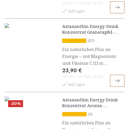
(
66,92 €
/
1L
)
inkl. MwSt
Auf Lager
Astaxanthin Energy-Drink
Konzentrat Granatapfel-
Johannisbeere
(37)
Ein natürliches Plus an
Energie – mit Magnesium
und Vitamin C [1] in
23,90 €
Astaxanthin Energy-Drink
(
95,60 €
/
1L
)
inkl. MwSt
Konzentrat
Auf Lager
Astaxanthin Energy Drink
-20%
Konzentrat Aronia-
Maracuja
(3)
Ein natürliches Plus an