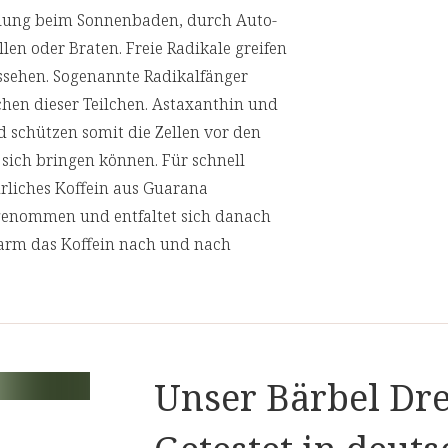
hlung beim Sonnenbaden, durch Auto-
en oder Braten. Freie Radikale greifen
ssehen. Sogenannte Radikalfänger
[1] Vitamin C trägt zu einem normalen 
hen dieser Teilchen. Astaxanthin und
[2] Magnesium trägt zu einem normalen
d schützen somit die Zellen vor den
 sich bringen können. Für schnell
[3] Vitamin C trägt zur Verringerung 
rliches Koffein aus Guarana
[4] Magnesium trägt zur Verringerung
genommen und entfaltet sich danach
ndarm das Koffein nach und nach
[5] Vitamin C trägt dazu bei, die Zelle
länger an als zum Beispiel nach
[6] Vitamin C trägt zu einer normalen
on Mikroalgen in Schweden. Seit Anfang
ige Technologie, bei der speziell
Unser Bärbel Dre
g der
 wurden. Der Kultivierungsprozess