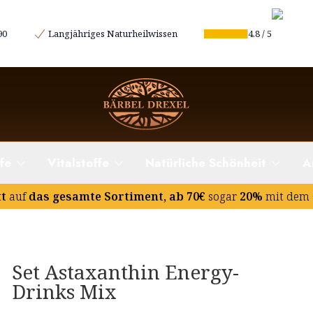
90
Langjähriges Naturheilwissen
4.8
/
5
fe
Vitalstoffe
Natürliche Schönheit
A
tt
auf
das gesamte Sortiment, ab 70€
sogar
20%
mit dem 
Set Astaxanthin Energy-
Drinks Mix