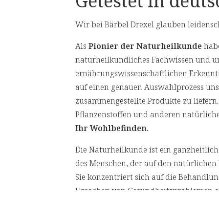
Getestet in deut
rilen Bedingungen kultiviert wird, um
mit essentiellen Nährstoffen und Licht
Wir bei Bärbel Drexel glauben leidensc
mehrung ermöglichen (grüne Phase).
le Dichte erreicht, wird sie in
Als
Pionier der Naturheilkunde
habe
tragen, in denen die Produktion
naturheilkundliches Fachwissen und u
Nachdem die Algen reif sind, werden sie
ernährungswissenschaftlichen Erkennt
ige Biomasse ist ein tiefrotes Pulver
auf einen genauen Auswahlprozess unser
on von Astaxanthin enthält.
zusammengestellte Produkte zu liefern.
Pflanzenstoffen und anderen natürliche
rd in
Braunglas
verpackt, was den
Ihr Wohlbefinden.
eichzeitig unsere Verantwortung für
Die Naturheilkunde ist ein ganzheitli
des Menschen, der auf den natürlichen 
Nährwertangaben
Sie konzentriert sich auf die Behandlu
Ursachen von Gesundheitsproblemen an
Orange/Grapefruit:
Empfohlene Tagesdosis:
1 x 10
ml
behandeln.
at, Wasser,