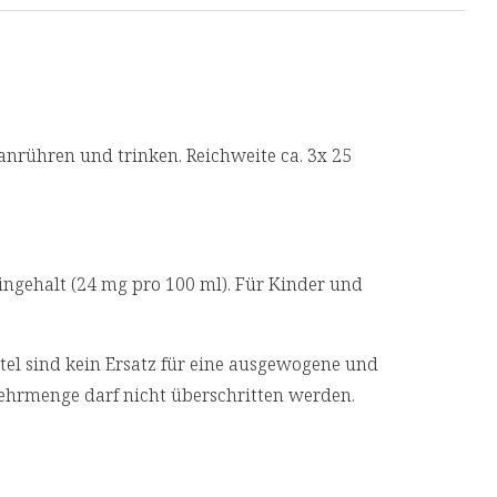
 unsere Produkte von unabhängigen, deutschen
 eine Top-Qualität.
1 Drink (10 ml) enthält:
2 mg
nrühren und trinken. Reichweite ca. 3x 25
36 mg
226 mg (283 %**)
61 mg (16 %**)
ngehalt (24 mg pro 100 ml). Für Kinder und
s nach LMIV
l sind kein Ersatz für eine ausgewogene und
ehrmenge darf nicht überschritten werden.