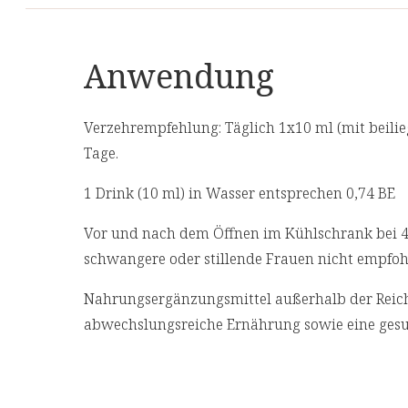
Magnesiumcitrat (3 %), L-Ascorbinsäure (1,5 %)
Aromen (Orange, Grapefruit), Acerolasaftkonzen
enthält 17 % Vitamin C), Guaranaextrakt (1 %, 
Anwendung
Koffein), Algenextrakt (0,8 %, enthält 2,5 % Ast
Colanussextrakt (0,5 %, enthält 10 % Koffein)
Verzehrempfehlung: Täglich 1x10 ml (mit beili
Granatapfel/Johannisbeere:
Tage.
Apfelsüße, Isomaltulose**, Wasser,
1 Drink (10 ml) in Wasser entsprechen 0,74 BE
Granatapfelsaftkonzentrat, Zitronensaftkonzent
Vor und nach dem Öffnen im Kühlschrank bei 4 
Magnesiumcitrat, Schwarzes Johannisbeersaftk
schwangere oder stillende Frauen nicht empfoh
Acerolasaftkonzentrat (enthält 17% Vitamin C),
Guaranaextrakt (enthält 22% Koffein), Colanuss
Nahrungsergänzungsmittel außerhalb der Reich
(enthält 10% Koffein), Algenextrakt (enthält 5%
abwechslungsreiche Ernährung sowie eine gesu
Astaxanthin), L-Ascorbinsäure, natürliches Aro
Säurungsmittel: Citronensäure