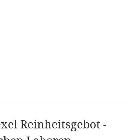
Energiestoffwechsel bei.
 Energiestoffwechsel bei.
von Müdigkeit und Ermüdung bei.
 von Müdigkeit und Ermüdung bei.
n vor oxidativem Stress zu schützen.
 Funktion des Immunsystems bei.
xel Reinheitsgebot -