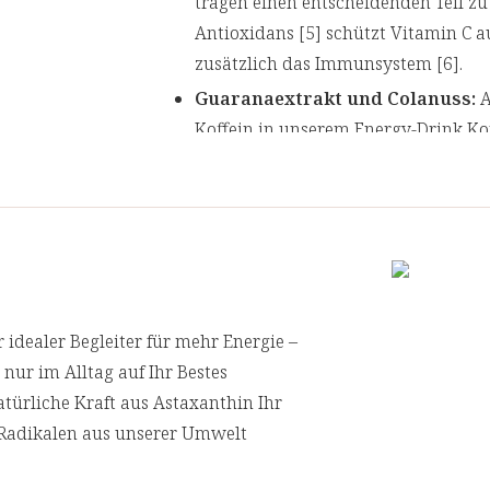
tragen einen entscheidenden Teil zu 
Antioxidans [5] schützt Vitamin C 
zusätzlich das Immunsystem [6].
Guaranaextrakt und Colanuss:
A
Koffein in unserem Energy-Drink Ko
kann die Bereitschaft zur Aufmerks
Das Set enthält
Astaxanthin Energy-Drink Konzentr
Astaxanthin Energy-Drink Konzentr
Astaxanthin Energy-Drink Konzentr
r idealer Begleiter für mehr Energie –
 nur im Alltag auf Ihr Bestes
Anwendung
atürliche Kraft aus Astaxanthin Ihr
Täglich 1 Esslöffel (ca. 10 ml) des Kon
n Radikalen aus unserer Umwelt
trinken. Vor dem Öffnen im Kühlschran
Kühlschrank weiter aufbewahren.