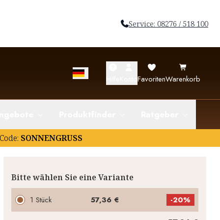
Service: 08276 / 518 100
Hilfe
Konto
Favoriten
Warenkorb
ngebote
Produktfinder
Ratgeber
Code:
SONNENGRUSS
Bitte wählen Sie eine Variante
1 Stück
57,36 €
-
20%