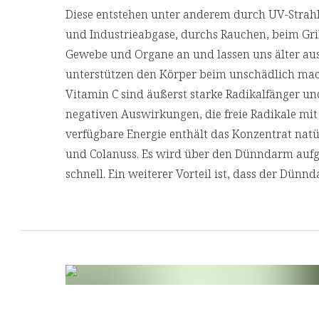
Diese entstehen unter anderem durch UV-Stra
und Industrieabgase, durchs Rauchen, beim Grill
Gewebe und Organe an und lassen uns älter au
unterstützen den Körper beim unschädlich mac
Vitamin C sind äußerst starke Radikalfänger un
negativen Auswirkungen, die freie Radikale mit
verfügbare Energie enthält das Konzentrat natü
und Colanuss. Es wird über den Dünndarm auf
schnell. Ein weiterer Vorteil ist, dass der Dün
aufnimmt. Dadurch hält
die frische Energie 
einer Tasse Kaffee
.
AstaReal® ist ein Pionier in der Kultivierung v
der 1990er Jahre entwickelten sie eine einzigart
entwickelte Photobioreaktoren zur Kultivierun
Mikroalge Haematococcus pluviailis verwendet