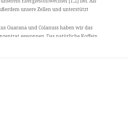
unserem Energiestoffwechsel [1,2] bei. Als
außerdem unsere Zellen und unterstützt
us Guarana und Colanuss haben wir das
nzentrat gewonnen. Das natürliche Koffein
amkeit und die Ausdauer verbessern.
at Orange/Grapefruit, 250ml
at Granatapfel/Johannisbeere, 250ml
at Himbeer/Limette, 250ml
zentrates mit ca. 150 ml Wasser anrühren und
k auf 4-8°C runterkühlen! Danach im