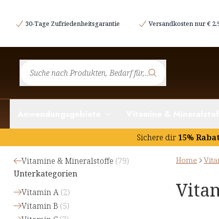
30-Tage Zufriedenheitsgarantie
Versandkosten nur € 2,
Anwendungsgebiete
Vitamine & Mineralstof
Sichere dir
15% Raba
Home
Vita
Vitamine & Mineralstoffe
(
79
)
Unterkategorien
Vita
Vitamin A
(
2
)
Vitamin B
(
5
)