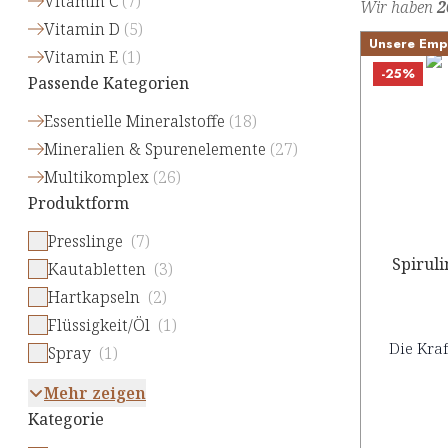
Vitamin C
(
7
)
Wir haben
2
Vitamin D
(
5
)
Unsere Emp
Vitamin E
(
1
)
-25%
Passende Kategorien
Essentielle Mineralstoffe
(
18
)
Mineralien & Spurenelemente
(
27
)
Multikomplex
(
26
)
Produktform
Presslinge
(7)
Spiruli
Kautabletten
(3)
Hartkapseln
(2)
Flüssigkeit/Öl
(1)
Die Kraf
Spray
(1)
Mehr zeigen
Kategorie