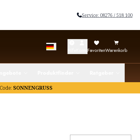
Service: 08276 / 518 100
Hilfe
Konto
Favoriten
Warenkorb
ngebote
Produktfinder
Ratgeber
Code:
SONNENGRUSS