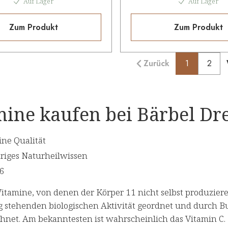
Auf Lager
Auf Lager
Zum Produkt
Zum Produkt
Zurück
1
2
ine kaufen bei Bärbel Drex
ine Qualität
riges Naturheilwissen
96
Vitamine, von denen der Körper 11 nicht selbst produzier
 stehenden biologischen Aktivität geordnet und durch Bu
hnet. Am bekanntesten ist wahrscheinlich das Vitamin C.