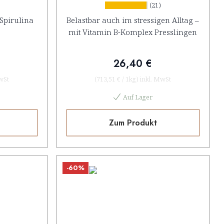
)
(21)
 Spirulina
Belastbar auch im stressigen Alltag –
mit Vitamin B-Komplex Presslingen
26,40 €
wSt
(
713,51 €
/
1kg
)
inkl. MwSt
Auf Lager
Zum Produkt
-60%