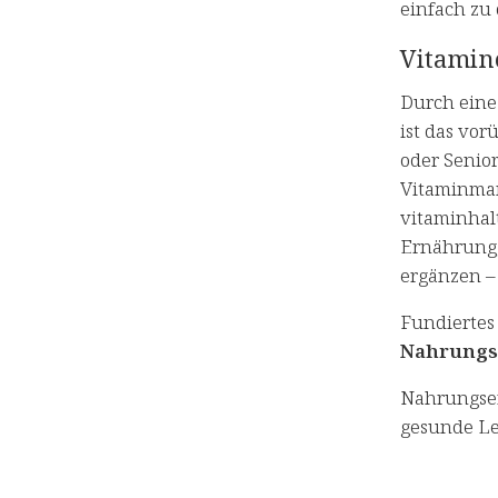
einfach zu 
Vitamin
Durch ein
ist das vo
oder Senio
Vitaminman
vitaminhal
Ernährung,
ergänzen – 
Fundiertes
Nahrungs
Nahrungser
gesunde Le