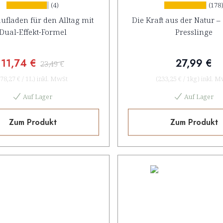
Konzentrat
(4)
(178
ufladen für den Alltag mit
Die Kraft aus der Natur –
Dual-Effekt-Formel
Presslinge
11,74 €
27,99 €
23,49 €
78,27 €
/
1L
)
inkl. MwSt
(
233,25 €
/
1kg
)
inkl. M
Auf Lager
Auf Lager
Zum Produkt
Zum Produkt