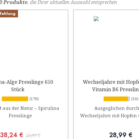
0 Produkte
, die Ihrer aktuellen Auswahl entsprechen
fehlung
na-Alge Presslinge 650
Wechseljahre mit Hopf
Stück
Vitamin B6 Press
(178)
(16)
t aus der Natur – Spirulina
Ausgeglichen durch
Presslinge
Wechseljahre mit Hopfen 
38,24 €
28,99 €
50,99 €