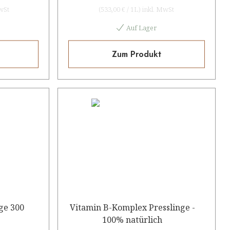
wSt
(
533,00 €
/
1L
)
inkl. MwSt
Auf Lager
Zum Produkt
nge 300
Vitamin B-Komplex Presslinge -
100% natürlich