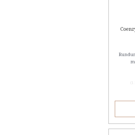
Coenz
Rundum
m
(
1