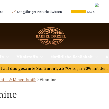
90
Langjähriges Naturheilwissen
4.8
/
5
fe
Vitalstoffe
Natürliche Schönheit
A
tt
auf
das gesamte Sortiment, ab 70€
sogar
20%
mit dem 
mine & Mineralstoffe
Vitamine
mine