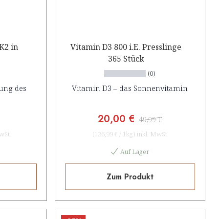
K2 in
Vitamin D3 800 i.E. Presslinge
365 Stück
(0)
ung des
Vitamin D3 – das Sonnenvitamin
20,00 €
49,99 €
MwSt
(
136,99 €
/
1kg
)
inkl. MwSt
Auf Lager
Zum Produkt