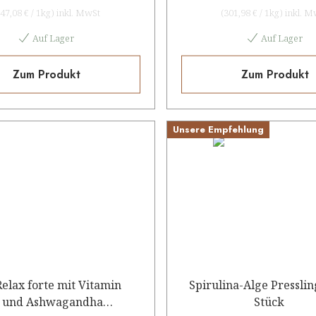
47,08 €
/
1kg
)
inkl. MwSt
(
301,98 €
/
1kg
)
inkl. M
Auf Lager
Auf Lager
Zum Produkt
Zum Produkt
Unsere Empfehlung
Relax forte mit Vitamin
Spirulina-Alge Pressli
 und Ashwagandha
Stück