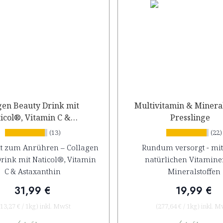
gen Beauty Drink mit
Multivitamin & Mineral
icol®, Vitamin C &
Presslinge
Astaxanthin
(13)
(22)
t zum Anrühren – Collagen
Rundum versorgt - mit
rink mit Naticol®, Vitamin
natürlichen Vitamin
C & Astaxanthin
Mineralstoffen
31,99 €
19,99 €
13,27 €
/
1kg
)
inkl. MwSt
(
277,64 €
/
1kg
)
inkl. M