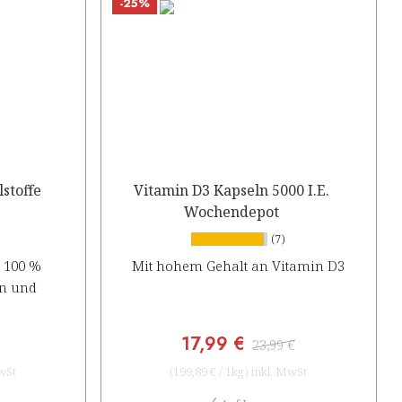
-25%
stoffe
Vitamin D3 Kapseln 5000 I.E.
Wochendepot
(7)
 100 %
Mit hohem Gehalt an Vitamin D3
en und
17,99 €
23,99 €
wSt
(
199,89 €
/
1kg
)
inkl. MwSt