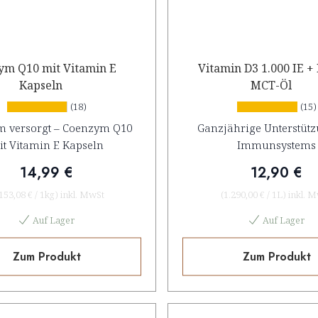
ym Q10 mit Vitamin E
Vitamin D3 1.000 IE + 
Kapseln
MCT-Öl
(18)
(15)
 versorgt – Coenzym Q10
Ganzjährige Unterstütz
it Vitamin E Kapseln
Immunsystems
14,99 €
12,90 €
.153,08 €
/
1kg
)
inkl. MwSt
(
1.290,00 €
/
1L
)
inkl. 
Auf Lager
Auf Lager
Zum Produkt
Zum Produkt