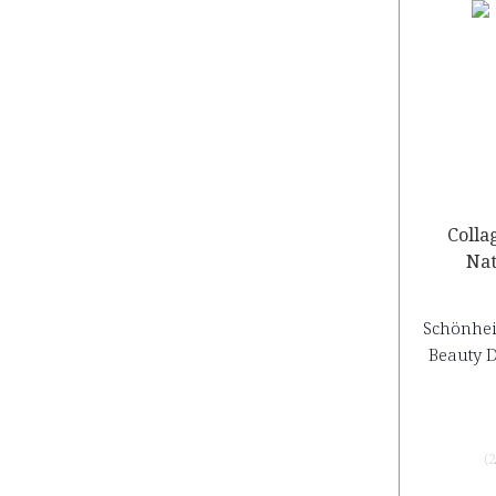
Colla
Nat
Schönhei
Beauty D
(
2