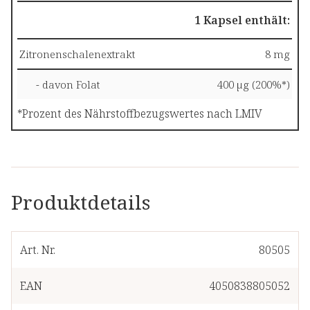
1 Kapsel enthält:
Zitronenschalenextrakt
8 mg
- davon Folat
400 µg (200%*)
*Prozent des Nährstoffbezugswertes nach LMIV
Produktdetails
Art. Nr.
80505
EAN
4050838805052