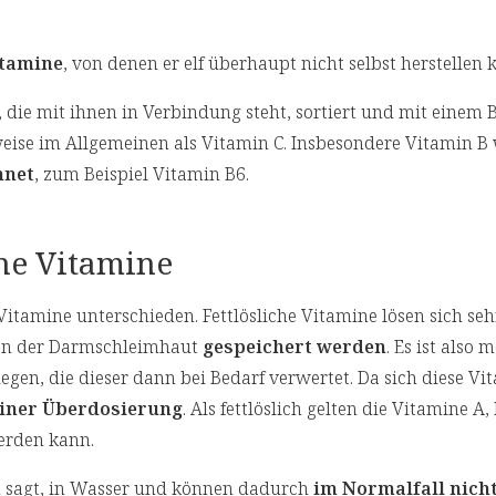
itamine
, von denen er elf überhaupt nicht selbst herstellen 
 die mit ihnen in Verbindung steht, sortiert und mit einem
eise im Allgemeinen als Vitamin C. Insbesondere Vitamin B
hnet
, zum Beispiel Vitamin B6.
che Vitamine
itamine unterschieden. Fettlösliche Vitamine lösen sich seh
len der Darmschleimhaut
gespeichert werden
. Es ist also 
egen, die dieser dann bei Bedarf verwertet. Da sich diese V
einer Überdosierung
. Als fettlöslich gelten die Vitamine A,
erden kann.
n sagt, in Wasser und können dadurch
im Normalfall nich