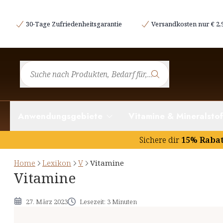
Was sind Vitamine?
30-Tage Zufriedenheitsgarantie
Versandkosten nur € 2,
Fettlösliche und wasserlösliche Vitamine
Vitaminmangel
Anwendungsgebiete
Vitamine & Mineralstof
Sichere dir
15% Raba
Home
Lexikon
V
Vitamine
Vitamine
27. März 2023
Lesezeit: 3 Minuten