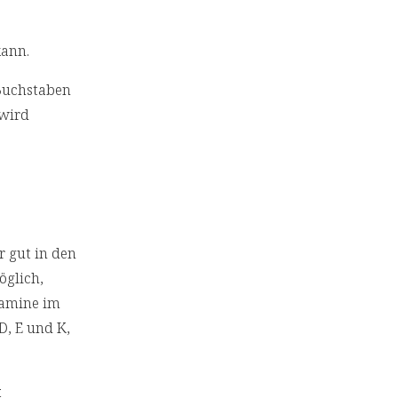
kann.
 Buchstaben
 wird
r gut in den
möglich,
itamine im
 D, E und K,
t