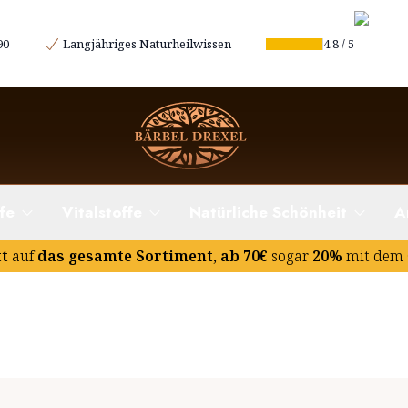
90
Langjähriges Naturheilwissen
4.8
/
5
fe
Vitalstoffe
Natürliche Schönheit
A
tt
auf
das gesamte Sortiment, ab 70€
sogar
20%
mit dem 