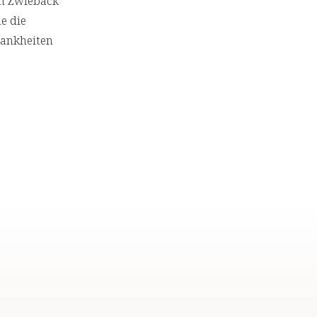
um Zwieback
e die
rankheiten