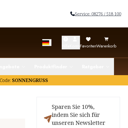
Service: 08276 / 518 100
Hilfe
Konto
Favoriten
Warenkorb
ngebote
Produktfinder
Ratgeber
Code:
SONNENGRUSS
Sparen Sie 10%,
indem Sie sich für
unseren Newsletter