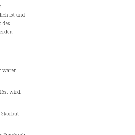
n
ich ist und
t des
erden.
er waren
löst wird.
 Skorbut