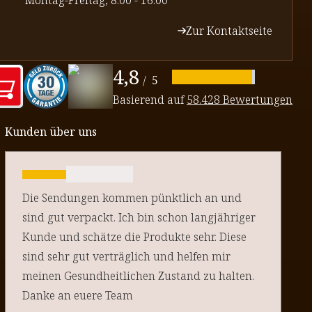
⁠Montag-Freitag, 8:00 - 16:00
Zur Kontaktseite
4,8
/
5
Basierend auf
58.428 Bewertungen
Kunden über uns
Die Sendungen kommen pünktlich an und
sind gut verpackt. Ich bin schon langjähriger
Kunde und schätze die Produkte sehr. Diese
sind sehr gut verträglich und helfen mir
meinen Gesundheitlichen Zustand zu halten.
Danke an euere Team