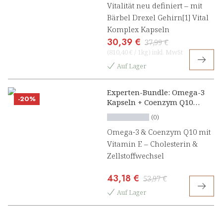
Vitalität neu definiert – mit
Bärbel Drexel Gehirn[1] Vital
Komplex Kapseln
30,39 €
37,99 €
(
810,40 €
/
1kg
)
inkl. MwSt
Auf Lager
Experten-Bundle: Omega-3
-20%
Kapseln + Coenzym Q10
mit Vitamin E Kapseln
(0)
Omega-3 & Coenzym Q10 mit
Vitamin E – Cholesterin &
Zellstoffwechsel
43,18 €
53,97 €
Auf Lager