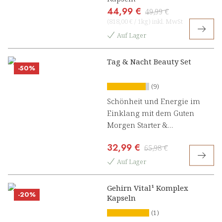
44,99 €
49,99 €
(
818,00 €
/
1kg
)
inkl. MwSt
Auf Lager
Tag & Nacht Beauty Set
-50%
(9)
Schönheit und Energie im
Einklang mit dem Guten
Morgen Starter &
Nachtzauber Beauty Komplex
32,99 €
65,98 €
Auf Lager
Gehirn Vital¹ Komplex
-20%
Kapseln
(1)