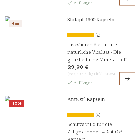
Auf Lager
Shilajit 1300 Kapseln
Neu
(2)
Investieren Sie in Ihre
natürliche Vitalität - Die
ganzheitliche Mineralstoff-
32,99 €
Formel für Energie,
(
687,29 €
/
1kg
)
inkl. MwSt
Immunsystem & Zellschutz
Auf Lager
AntiOx³ Kapseln
-10%
(4)
Schutzschild für die
Zellgesundheit – AntiOx³
Kapseln