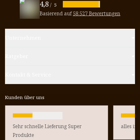
4,8
/
5
Basierend auf
58.527 Bewertungen
Unternehmen
Ratgeber
Kontakt & Service
Kunden über uns
Sehr schnelle Lieferung Super
alles in
Produkte