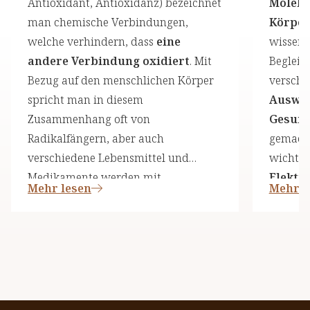
Antioxidant, Antioxidanz) bezeichnet
Molekü
man chemische Verbindungen,
Körper
welche verhindern, dass
eine
wissens
andere Verbindung oxidiert
. Mit
Begleit
Bezug auf den menschlichen Körper
versch
spricht man in diesem
Auswir
Zusammenhang oft von
Gesund
Radikalfängern, aber auch
gemacht
verschiedene Lebensmittel und
wichtige
Medikamente werden mit
Elektr
Mehr lesen
Mehr l
Antioxidantien behandelt und
immer d
dadurch haltbarer gemacht.
einem a
Elektr
fehlt ih