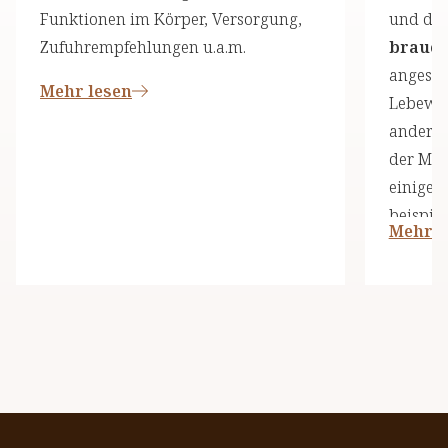
Funktionen im Körper, Versorgung,
und die
Zufuhrempfehlungen u.a.m.
brauch
angeseh
Mehr lesen
Lebewes
andere 
der Men
einige 
beispiel
Mehr l
und ess
dieser D