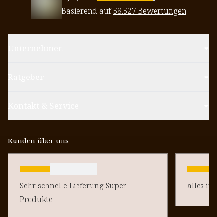
Basierend auf
58.527 Bewertungen
Unternehmen
Ratgeber
Kontakt & Service
Kunden über uns
Sehr schnelle Lieferung Super
alles in
Produkte