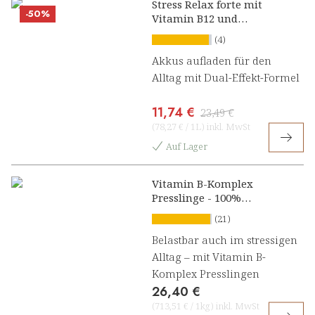
Stress Relax forte mit
-50%
Vitamin B12 und
Ashwagandha Konzentrat
(4)
Akkus aufladen für den
Alltag mit Dual-Effekt-Formel
11,74 €
23,49 €
(
78,27 €
/
1L
)
inkl. MwSt
Auf Lager
Vitamin B-Komplex
Presslinge - 100%
natürlich
(21)
Belastbar auch im stressigen
Alltag – mit Vitamin B-
Komplex Presslingen
26,40 €
(
713,51 €
/
1kg
)
inkl. MwSt