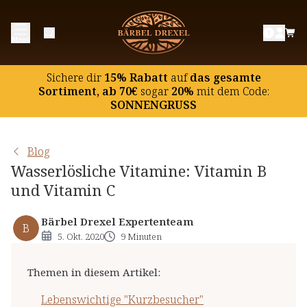
Lebenswichtige "Kurzbesucher"
Menü
Die Vitamin B Gruppe
Vitamin C
Sichere dir
15% Rabatt
auf
das gesamte
Sortiment, ab 70€
sogar
20%
mit dem Code:
SONNENGRUSS
Blog
Wasserlösliche Vitamine: Vitamin B
und Vitamin C
Bärbel Drexel Expertenteam
B
5. Okt. 2020
9 Minuten
Themen in diesem Artikel
:
Lebenswichtige "Kurzbesucher"