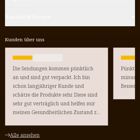
Kontakt & Service
Kunden über uns
Die Sendungen kommen pünktlich
Pünktlich un
an und sind gut verpackt. Ich bin
minus Pu
schon langjähriger Kunde und
schätze die Produkte sehr. Diese sind
sehr gut verträglich und helfen mir
meinen Gesundheitlichen Zustand zu
halten. Danke an euere Team
Alle ansehen