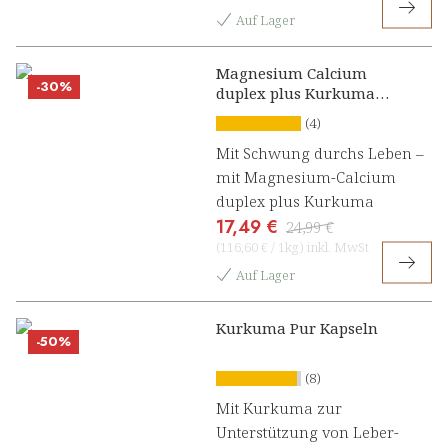
Auf Lager
Magnesium Calcium
-30%
duplex plus Kurkuma
Presslinge
(4)
Mit Schwung durchs Leben –
mit Magnesium-Calcium
duplex plus Kurkuma
17,49 €
24,99 €
(
116,60 €
/
1kg
)
inkl. MwSt
Auf Lager
Kurkuma Pur Kapseln
-50%
(8)
Mit Kurkuma zur
Unterstützung von Leber-