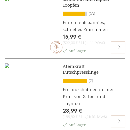
Tropfen
(23)
Für ein entspanntes,
schnelles Einschlafen
15,99 €
(
533,00 €
/
1L
)
inkl. MwSt
Auf Lager
Atemkraft
Lutschpresslinge
(7)
Frei durchatmen mit der
Kraft von Salbei und
Thymian
23,99 €
(
199,92 €
/
1kg
)
inkl. MwSt
Auf Lager