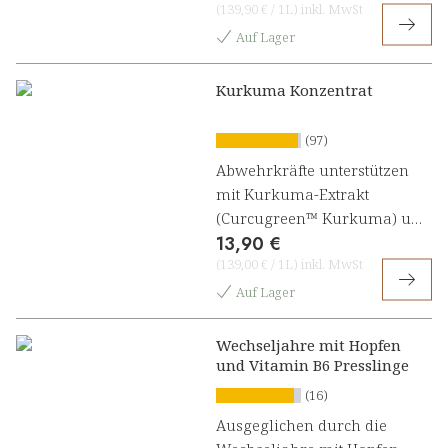
(
139,90 €
/
1L
)
inkl. MwSt
Auf Lager
Kurkuma Konzentrat
(97)
Abwehrkräfte unterstützen
mit Kurkuma-Extrakt
(Curcugreen™ Kurkuma) und
13,90 €
Vitamin C [1, 3]
(
139,00 €
/
1L
)
inkl. MwSt
Auf Lager
Wechseljahre mit Hopfen
und Vitamin B6 Presslinge
(16)
Ausgeglichen durch die