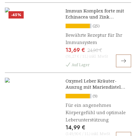
Immun Komplex forte mit
-45%
Echinacea und Zink
Konzentrat
(25)
Bewährte Rezeptur für Ihr
Immunsystem
13,69 €
24,90 €
(
91,27 €
/
1L
)
inkl. MwSt
Auf Lager
Oxymel Leber Kräuter-
Auszug mit Mariendistel,
Artischocke und
(9)
Löwenzahn
Für ein angenehmes
Körpergefühl und optimale
Leberunterstützung
14,99 €
(
149,90 €
/
1L
)
inkl. MwSt