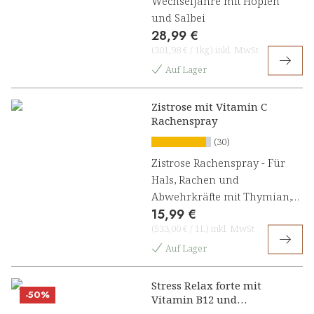
Wechseljahre mit Hopfen
und Salbei
28,99 €
(
301,98 €
/
1kg
)
inkl. MwSt
Auf Lager
Zistrose mit Vitamin C
Rachenspray
(30)
Zistrose Rachenspray - Für
Hals, Rachen und
Abwehrkräfte mit Thymian,
15,99 €
Salbei und Vitamin C
(
533,00 €
/
1L
)
inkl. MwSt
Auf Lager
Stress Relax forte mit
-50%
Vitamin B12 und
Ashwagandha Konzentrat