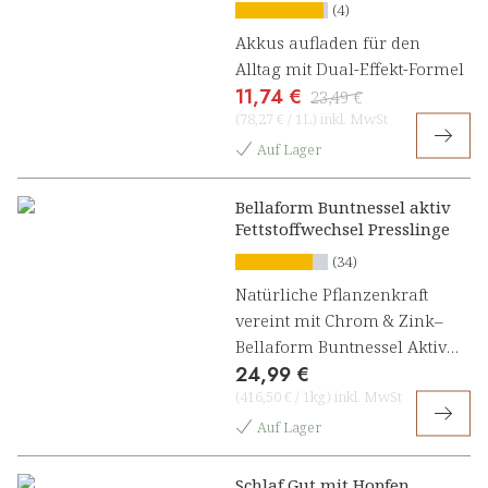
(4)
Akkus aufladen für den
Alltag mit Dual-Effekt-Formel
11,74 €
23,49 €
(
78,27 €
/
1L
)
inkl. MwSt
Auf Lager
Bellaform Buntnessel aktiv
Fettstoffwechsel Presslinge
(34)
Natürliche Pflanzenkraft
vereint mit Chrom & Zink–
Bellaform Buntnessel Aktiv
24,99 €
Fettstoffwechsel[1]
(
416,50 €
/
1kg
)
inkl. MwSt
Auf Lager
Schlaf Gut mit Hopfen