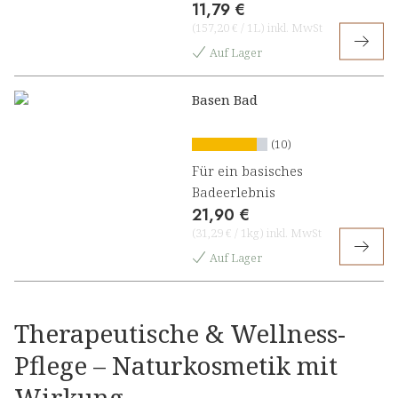
11,79 €
(
157,20 €
/
1L
)
inkl. MwSt
Auf Lager
Basen Bad
(10)
Für ein basisches
Badeerlebnis
21,90 €
(
31,29 €
/
1kg
)
inkl. MwSt
Auf Lager
Therapeutische & Wellness-
Pflege – Naturkosmetik mit
Wirkung