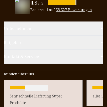
4,8
/
5
Basierend auf
58.527 Bewertungen
Unternehmen
Ratgeber
Kontakt & Service
Kunden über uns
Sehr schnelle Lieferung Super
alles in
Produkte