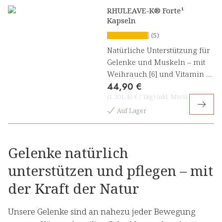
RHULEAVE-K® Forte¹
Kapseln
(5)
Natürliche Unterstützung für
Gelenke und Muskeln – mit
Weihrauch [6] und Vitamin D
44,90 €
[1]
(
1.301,45 €
/
1kg
)
inkl. MwSt
Auf Lager
Gelenke natürlich
unterstützen und pflegen – mit
der Kraft der Natur
Unsere Gelenke sind an nahezu jeder Bewegung