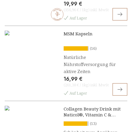
19,99 €
(
356,96 €
/
1kg
)
inkl. MwSt
Auf Lager
MSM Kapseln
(16)
Natürliche
Nährstoffversorgung für
aktive Zeiten
16,99 €
(
261,38 €
/
1kg
)
inkl. MwSt
Auf Lager
Collagen Beauty Drink mit
Naticol®, Vitamin C &
Astaxanthin
(13)