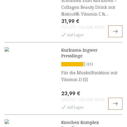
Schönheit zum Anrühren –
Collagen Beauty Drink mit
Naticol®, Vitamin C &
31,99 €
Astaxanthin
(
213,27 €
/
1kg
)
inkl. MwSt
Auf Lager
Kurkuma-Ingwer
Presslinge
(15)
Für die Muskelfunktion mit
Vitamin D [5]
23,99 €
(
266,56 €
/
1kg
)
inkl. MwSt
Auf Lager
Knochen Komplex