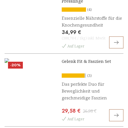
Presslinge
(4)
Essenzielle Nährstoffe für die
Knochengesundheit
34,99 €
(
388,78 €
/
1kg
)
inkl. MwSt
Auf Lager
Gelenk Fit & Faszien Set
-20%
(3)
Das perfekte Duo für
Beweglichkeit und
geschmeidige Faszien
29,58 €
36,98 €
Auf Lager