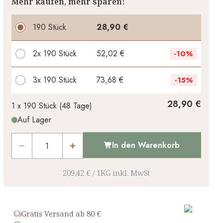
Mehr kaufen, mehr sparen!
190 Stück
28,90 €
2x
190 Stück
52,02 €
-
10%
3x
190 Stück
73,68 €
-
15%
Ihr persönlicher Rabatt
28,90 €
1 x
190 Stück
(
48
Tage
)
Auf Lager
0,00 €
1
x
-
%
In den Warenkorb
209,42 €
/
1KG
inkl. MwSt
Gratis Versand ab 80 €