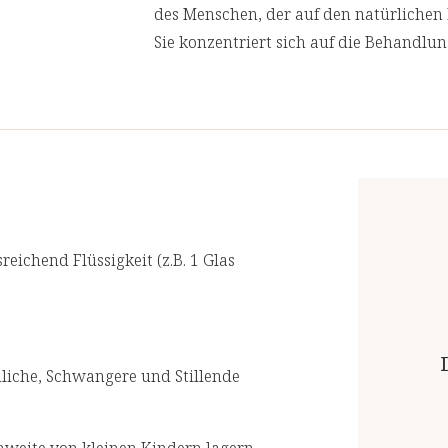
des Menschen, der auf den natürlichen 
Sie konzentriert sich auf die Behandlu
Ursachen von Gesundheitsproblemen an
zu behandeln.
Wir lassen in regelmäßigen Abständen
akkreditierten Laboren prüfen. Für eine
eichend Flüssigkeit (z.B. 1 Glas
ndliche, Schwangere und Stillende