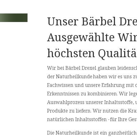
raunglas
verpackt, die den Inhalt vor
 unsere Verantwortung für die Umwelt
Unser Bärbel Dre
Nährwertangaben
Ausgewählte Wir
e (Wasser,
Empfohlene Tagesdosis:
2 x 2 Kapsel
höchsten Qualitä
 Glycerin),
Inhalt pro Tagesdosis
Wir bei Bärbel Drexel glauben leidensch
der Naturheilkunde haben wir es uns z
Fachwissen und unsere Erfahrung mit 
Schwarzkümmelöl
Erkenntnissen zu kombinieren. Wir leg
Auswahlprozess unserer Inhaltsstoffe,
davon Linolsäure
Produkte zu liefern. Wir nutzen die Kr
natürlichen Inhaltsstoffen - für Ihre 
Vitamin E
** Prozent des Nährstoffbezugswerte
Die Naturheilkunde ist ein ganzheitli