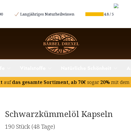
90
Langjähriges Naturheilwissen
4.8
/
5
fe
Vitalstoffe
Natürliche Schönheit
A
tt
auf
das gesamte Sortiment, ab 70€
sogar
20%
mit dem 
Schwarzkümmelöl Kapseln
190 Stück
(48 Tage)