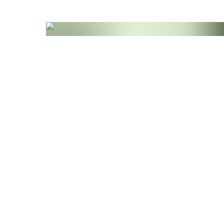
Unsere Schwarzkümmelöl Kapseln werden in
B
Licht und Oxidation schützen und gleichzeitig
betonen.
Zutaten
Schwarzkümmelöl (69%), vegetabile Kapselhüll
modifizierte Tapiokastärke, Feucht- haltemittel:
D-α-Tocopherol (Vitamin E)
Allergene
Das Produkt enthält keine Allergene.