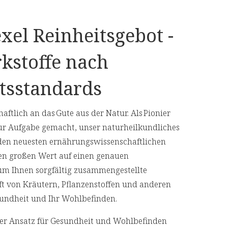
xel Reinheitsgebot -
kstoffe nach
n
tsstandards
aftlich an das Gute aus der Natur. Als Pionier
ur Aufgabe gemacht, unser naturheilkundliches
4 Kapseln enthalten:
den neuesten ernährungswissenschaftlichen
2000 mg
en großen Wert auf einen genauen
 um Ihnen sorgfältig zusammengestellte
1100 mg
aft von Kräutern, Pflanzenstoffen und anderen
Gesundheit und Ihr Wohlbefinden.
20 mg (166%**)
s nach LMIV
cher Ansatz für Gesundheit und Wohlbefinden