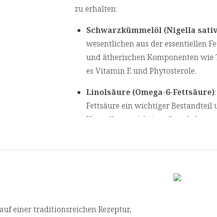
zu erhalten:
Schwarzkümmelöl (Nigella sativ
wesentlichen aus der essentiellen F
und ätherischen Komponenten wie 
es Vitamin E und Phytosterole.
Linolsäure (Omega-6-Fettsäure)
Fettsäure ein wichtiger Bestandteil 
Herstellung wichtiger Gewebshormon
selbst herstellen kann, muss sie 
Ätherische Öle
: Das Schwarzkümme
ätherische Öle, die dem Öl seinen 
Geschmack verleihen. Zusammen mi
und Nigellon tragen sie zur ganzhe
auf einer traditionsreichen Rezeptur,
Vitamin E
: Als natürliches Antiox