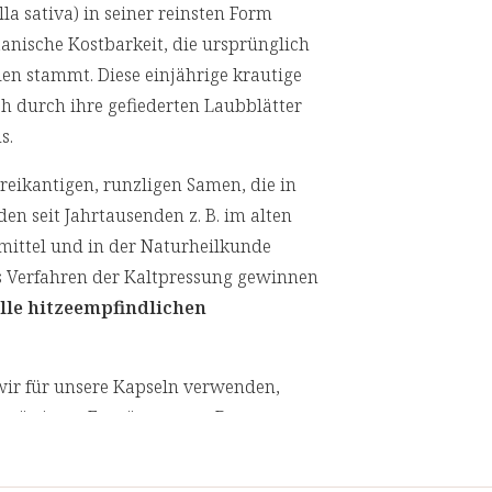
a sativa) in seiner reinsten Form
enthaltene Vitamin E die Zellen vor 
anische Kostbarkeit, die ursprünglich
anderen Inhaltsstoffe und trägt zum
n stammt. Diese einjährige krautige
durch Umweltfaktoren wichtig ist.
ch durch ihre gefiederten Laubblätter
us.
eikantigen, runzligen Samen, die in
en seit Jahrtausenden z. B. im alten
mittel und in der Naturheilkunde
s Verfahren der Kaltpressung gewinnen
lle hitzeempfindlichen
ir für unsere Kapseln verwenden,
esättigten Fettsäuren aus. Den
dem Inhaltsstoff Thymochinon.