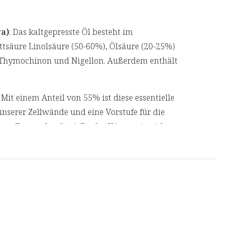
a)
: Das kaltgepresste Öl besteht im
ettsäure Linolsäure (50-60%), Ölsäure (20-25%)
Thymochinon und Nigellon. Außerdem enthält
: Mit einem Anteil von 55% ist diese essentielle
unserer Zellwände und eine Vorstufe für die
e (Prostaglandine). Da der Körper sie nicht
über die Nahrung aufgenommen werden.
löl enthält natürlicherweise 0,5-1,5%
charakteristischen würzig-aromatischen
t den Hauptwirkstoffen Thymochinon
itlichen Wirkung des Schwarzkümmels bei.
idans schützt das im Schwarzkümmelöl