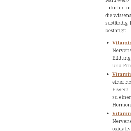
– dürfen n
die wissen
zuständig.
bestätigt:
Vitami
Nervens
Bildung
und Erm
Vitami
einer n
Eiweiß-
zu eine
Hormontä
Vitami
Nervens
oxidativ