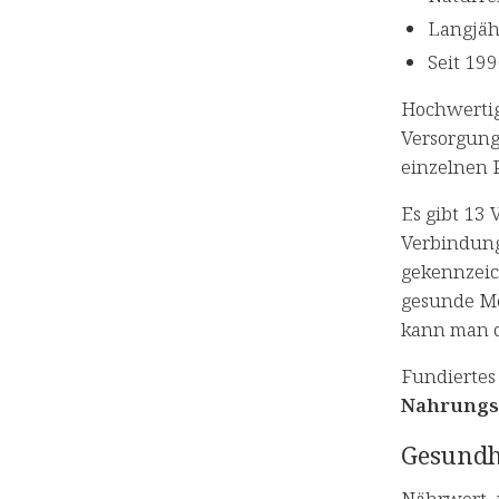
Langjäh
Seit 19
Hochwertig
Versorgung
einzelnen
Es gibt 13 
Verbindung
gekennzeic
gesunde Me
kann man d
Fundiertes
Nahrungs
Gesundh
Nährwert- 