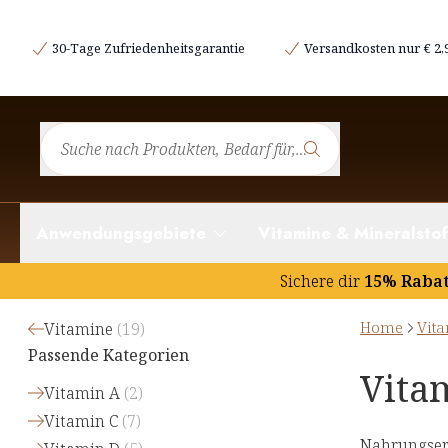
30-Tage Zufriedenheitsgarantie
Versandkosten nur € 2,
Anwendungsgebiete
Vitamine & Mineralstof
Sichere dir
15% Raba
Home
Vit
Vitamine
(
19
)
Passende Kategorien
Vita
Vitamin A
(
2
)
Vitamin C
(
7
)
Nahrungserg