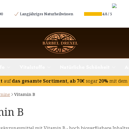
90
Langjähriges Naturheilwissen
4.8
/
5
fe
Vitalstoffe
Natürliche Schönheit
A
tt
auf
das gesamte Sortiment, ab 70€
sogar
20%
mit dem 
amine
Vitamin B
min B
änzungsmittel mit Vitamin B - hoch bioverfügbare Inhaltss