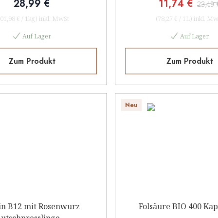
28,99 €
11,74 €
23,49 
01,98 €
/
1kg
)
inkl. MwSt
(
78,27 €
/
1L
)
inkl. Mw
Auf Lager
Auf Lager
Zum Produkt
Zum Produkt
Neu
in B12 mit Rosenwurz
Folsäure BIO 400 Kap