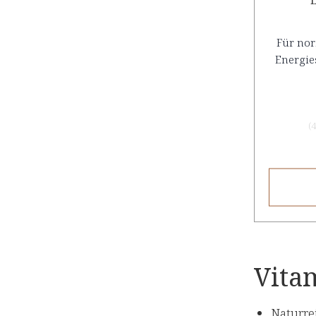
Für no
Energie
(
4
Vitam
Naturre