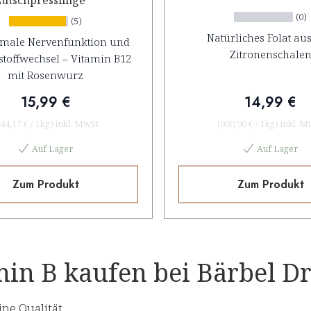
Lutschpresslinge
(0)
(5)
Natürliches Folat aus
rmale Nervenfunktion und
Zitronenschale
stoffwechsel – Vitamin B12
mit Rosenwurz
15,99 €
14,99 €
44,17 €
/
1kg
)
inkl. MwSt
(
960,90 €
/
1kg
)
inkl. M
Auf Lager
Auf Lager
Zum Produkt
Zum Produkt
in B kaufen bei Bärbel Dre
ine Qualität