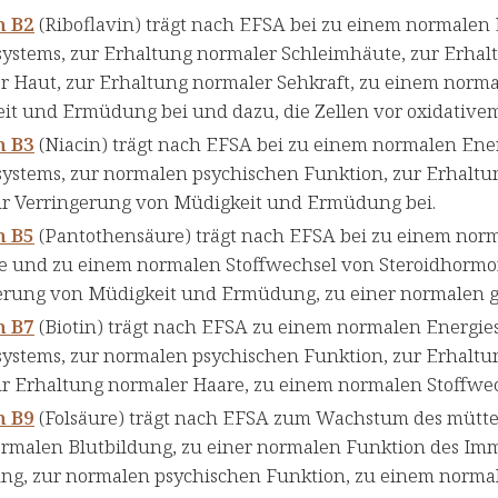
n B2
(Riboflavin) trägt nach EFSA bei zu einem normalen 
ystems, zur Erhaltung normaler Schleimhäute, zur Erhalt
r Haut, zur Erhaltung normaler Sehkraft, zu einem norma
it und Ermüdung bei und dazu, die Zellen vor oxidativem
n B3
(Niacin) trägt nach EFSA bei zu einem normalen Ener
ystems, zur normalen psychischen Funktion, zur Erhaltu
ur Verringerung von Müdigkeit und Ermüdung bei.
n B5
(Pantothensäure) trägt nach EFSA bei zu einem norm
e und zu einem normalen Stoffwechsel von Steroidhormon
erung von Müdigkeit und Ermüdung, zu einer normalen ge
n B7
(Biotin) trägt nach EFSA zu einem normalen Energie
ystems, zur normalen psychischen Funktion, zur Erhaltu
ur Erhaltung normaler Haare, zu einem normalen Stoffwec
n B9
(Folsäure) trägt nach EFSA zum Wachstum des mütt
ormalen Blutbildung, zu einer normalen Funktion des Im
g, zur normalen psychischen Funktion, zu einem normal