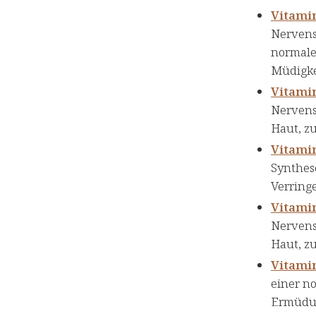
Vitami
Nervens
normale
Müdigke
Vitami
Nervens
Haut, z
Vitami
Synthes
Verring
Vitami
Nervens
Haut, z
Vitami
einer n
Ermüdun