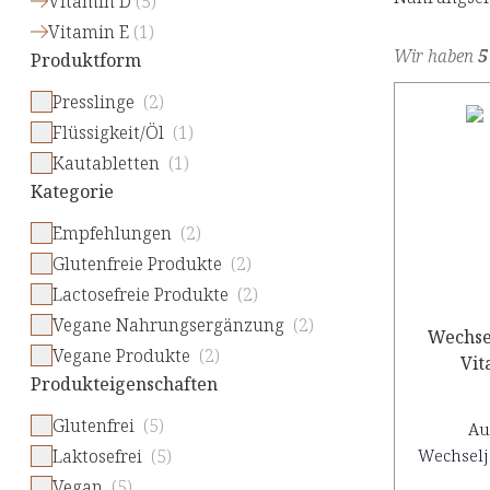
Vitamin D
(
5
)
Vitamin E
(
1
)
Wir haben
5
Produktform
Presslinge
(2)
Flüssigkeit/Öl
(1)
Kautabletten
(1)
Kategorie
Empfehlungen
(2)
Glutenfreie Produkte
(2)
Lactosefreie Produkte
(2)
Vegane Nahrungsergänzung
(2)
Wechse
Vegane Produkte
(2)
Produkteigenschaften
Glutenfrei
(5)
Au
Laktosefrei
(5)
Wechselj
Vegan
(5)