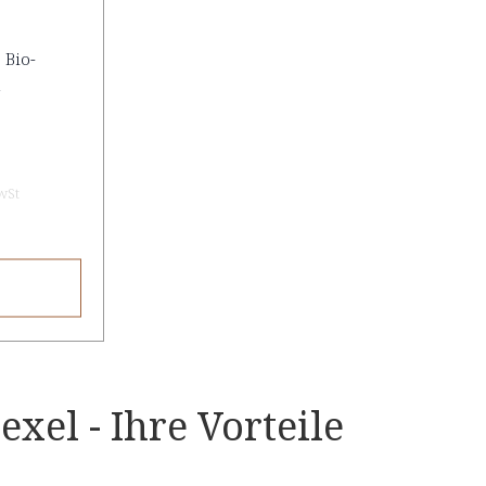
 Bio-
n
wSt
xel - Ihre Vorteile