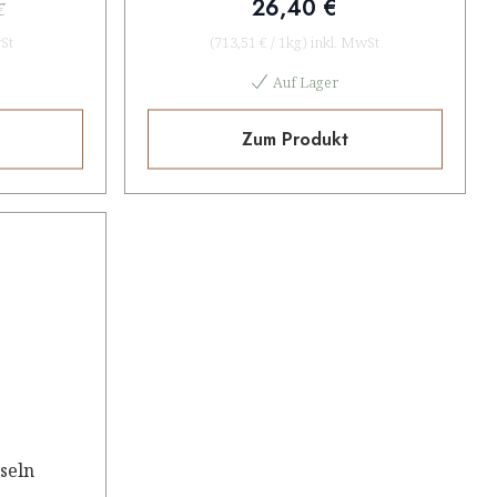
26,40 €
€
St
(
713,51 €
/
1kg
)
inkl. MwSt
Auf Lager
Zum Produkt
seln