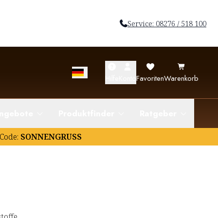
Service: 08276 / 518 100
Hilfe
Konto
Favoriten
Warenkorb
ngebote
Produktfinder
Ratgeber
Code:
SONNENGRUSS
toffe