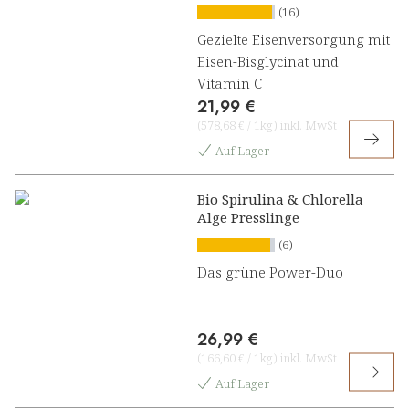
(16)
Gezielte Eisenversorgung mit
Eisen-Bisglycinat und
Vitamin C
21,99 €
(
578,68 €
/
1kg
)
inkl. MwSt
Auf Lager
Bio Spirulina & Chlorella
Alge Presslinge
(6)
Das grüne Power-Duo
26,99 €
(
166,60 €
/
1kg
)
inkl. MwSt
Auf Lager