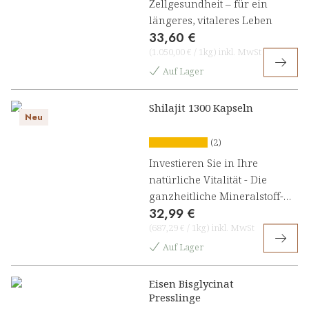
Zellgesundheit – für ein
längeres, vitaleres Leben
33,60 €
(
1.050,00 €
/
1kg
)
inkl. MwSt
Auf Lager
Shilajit 1300 Kapseln
Neu
(2)
Investieren Sie in Ihre
natürliche Vitalität - Die
ganzheitliche Mineralstoff-
32,99 €
Formel für Energie,
(
687,29 €
/
1kg
)
inkl. MwSt
Immunsystem & Zellschutz
Auf Lager
Eisen Bisglycinat
Presslinge