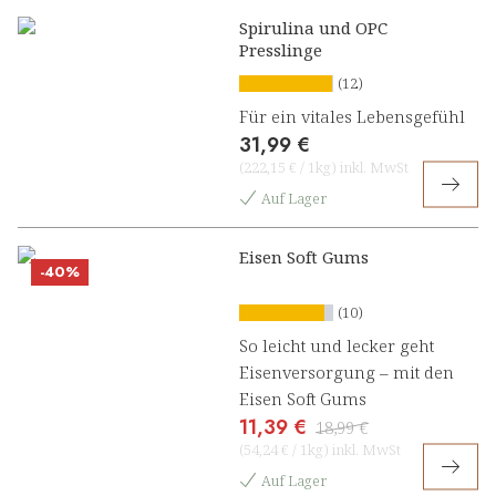
Spirulina und OPC
Presslinge
(12)
Für ein vitales Lebensgefühl
31,99 €
(
222,15 €
/
1kg
)
inkl. MwSt
Auf Lager
Eisen Soft Gums
-40%
(10)
So leicht und lecker geht
Eisenversorgung – mit den
Eisen Soft Gums
11,39 €
18,99 €
(
54,24 €
/
1kg
)
inkl. MwSt
Auf Lager