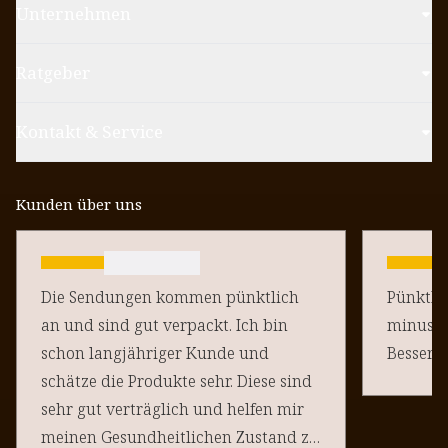
Unternehmen
Ratgeber
Kontakt & Service
Kunden über uns
Die Sendungen kommen pünktlich
Pünktlich un
an und sind gut verpackt. Ich bin
minus Pu
schon langjähriger Kunde und
schätze die Produkte sehr. Diese sind
sehr gut verträglich und helfen mir
meinen Gesundheitlichen Zustand zu