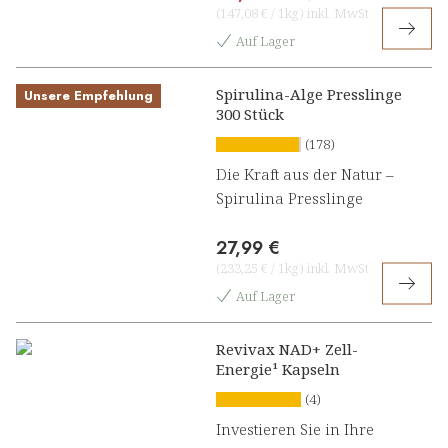
(
147,08 €
/
1kg
)
inkl. MwSt
Auf Lager
Spirulina-Alge Presslinge
Unsere Empfehlung
300 Stück
(178)
Die Kraft aus der Natur –
Spirulina Presslinge
27,99 €
(
233,25 €
/
1kg
)
inkl. MwSt
Auf Lager
Revivax NAD+ Zell-
Energie¹ Kapseln
(4)
Investieren Sie in Ihre