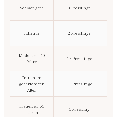
10
Schwangere
3 Presslinge
(
m
10
Stillende
2 Presslinge
(
m
10
Mädchen > 10
1,5 Presslinge
(
Jahre
m
Frauen im
10
gebärfähigen
1,5 Presslinge
(
Alter
m
10
Frauen ab 51
1 Pressling
(
Jahren
m