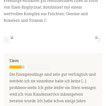
Presslinge enthalten gut resorbierbares Eisen in Form
von Eisen-Bisglycinat, kombiniert mit einem
wertvollen Komplex aus Früchten, Gemüse und
Kräutern und Vitamin C.
Previous slide
Nex
Eisen
Die Eisenpresslinge sind sehr gut verträglich und
seitdem ich sie einnehme habe ich keine [...]
probleme mehr. Ich gebe leider ein Stern weniger,
weil ich vom Kundenservice inkompetent
beraten wurde. Ich habe schon einige Jahre