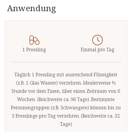
ernähren und älteren Menschen
Anwendung
mit eingeschränkter
Eisenaufnahme. Das Besondere
an der verwendeten
Eisenverbindung ist die
Synergie des Eisens mit der
1 Pressling
Einmal pro Tag
Aminosäure Glycin, die für eine
bessere Aufnahme im Darm
sorgt und gleichzeitig eine hohe
Täglich 1 Pressling mit ausreichend Flüssigkeit
Stabilität gegenüber der
(z.B. 1 Glas Wasser) verzehren. Idealerweise ½
Magensäure aufweist. Der
Stunde vor dem Essen, über einen Zeitraum von 6
enthaltene Pflanzenkomplex
Wochen. (Reichweite ca. 96 Tage). Bestimmte
liefert wertvolle sekundäre
Personengruppen (z.B. Schwangere) können bis zu
Pflanzenstoffe, wie Flavonoide,
3 Presslinge pro Tag verzehren. (Reichweite ca. 32
Anthocyane, Polyphenole und
Tage)
Bitterstoffe, die das