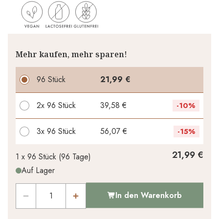
Mehr kaufen, mehr sparen!
96 Stück
21,99 €
2x
96 Stück
39,58 €
-
10%
3x
96 Stück
56,07 €
-
15%
Ihr persönlicher Rabatt
21,99 €
1 x
96 Stück
(
96
Tage
)
Auf Lager
0,00 €
1
x
-
%
In den Warenkorb