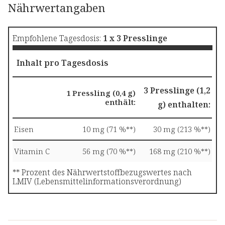
Nährwertangaben
Empfohlene Tagesdosis:
1 x 3 Presslinge
Inhalt pro Tagesdosis
3 Presslinge (1,2
1 Pressling (0,4 g)
enthält:
g) enthalten:
Eisen
10 mg (71 %**)
30 mg (213 %**)
Vitamin C
56 mg (70 %**)
168 mg (210 %**)
** Prozent des Nährwertstoffbezugswertes nach
LMIV (Lebensmittelinformationsverordnung)