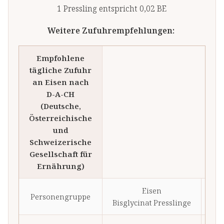
Zusammenspiel der
1 Pressling entspricht 0,02 BE
Inhaltsstoffe sinnvoll
Weitere Zufuhrempfehlungen:
unterstützen. Vitamin C ergänzt
die Formel optimal und fördert
Empfohlene
die Aufnahme von Eisen[7],
tägliche Zufuhr
sodass der Körper bestmöglich
an Eisen nach
versorgt wird. Da es sich bei
D-A-CH
dem enthaltenen Eisen-
(Deutsche,
Österreichische
Bisglycinat um natürliches
und
mineralreiches Eisen,
Schweizerische
verbunden mit einer
Gesellschaft für
pflanzlichen Aminosäure
Ernährung)
handelt, ist es auch für
Vegetarier und Veganer
Eisen
% 
Personengruppe
geeignet.
Bisglycinat Presslinge
Zu