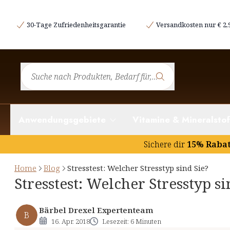
Testfragen und Auswertung
30-Tage Zufriedenheitsgarantie
Versandkosten nur € 2,
Die vier Stresstypen
Anwendungsgebiete
Vitamine & Mineralstof
Sichere dir
15% Raba
Home
Blog
Stresstest: Welcher Stresstyp sind Sie?
Stresstest: Welcher Stresstyp si
Bärbel Drexel Expertenteam
B
16. Apr. 2018
Lesezeit: 6 Minuten