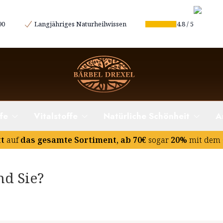
90
Langjähriges Naturheilwissen
4.8
/
5
fe
Vitalstoffe
Natürliche Schönheit
A
tt
auf
das gesamte Sortiment, ab 70€
sogar
20%
mit dem 
nd Sie?