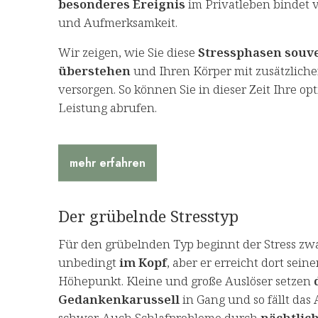
besonderes Ereignis
im Privatleben bindet v
und Aufmerksamkeit.
Wir zeigen, wie Sie diese
Stressphasen souv
überstehen
und Ihren Körper mit zusätzliche
versorgen. So können Sie in dieser Zeit Ihre op
Leistung abrufen.
mehr erfahren
Der grübelnde Stresstyp
Für den grübelnden Typ beginnt der Stress zwa
unbedingt
im Kopf
, aber er erreicht dort sein
Höhepunkt. Kleine und große Auslöser setzen
Gedankenkarussell
in Gang und so fällt das
schwer. Auch Schlafprobleme durch
nächtlic