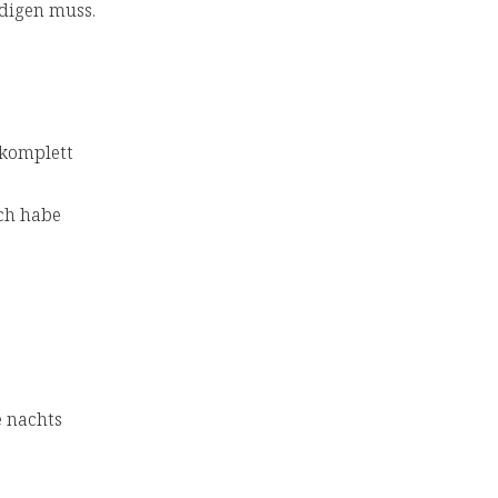
edigen muss.
 komplett
ch habe
e nachts