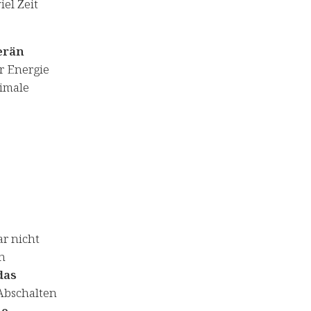
iel Zeit
erän
r Energie
timale
r nicht
en
das
 Abschalten
he