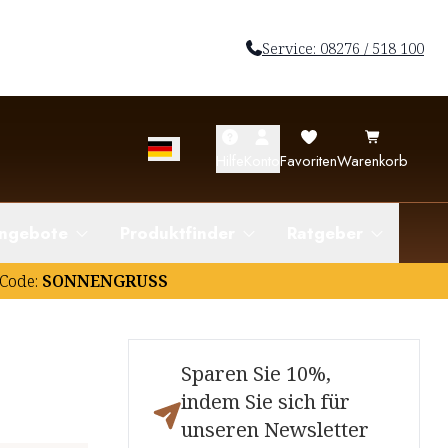
Service: 08276 / 518 100
Hilfe
Konto
Favoriten
Warenkorb
ngebote
Produktfinder
Ratgeber
Code:
SONNENGRUSS
Sparen Sie 10%,
indem Sie sich für
unseren Newsletter