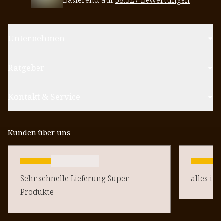
Basierend auf
58.527 Bewertungen
Unternehmen
Ratgeber
Kontakt & Service
Kunden über uns
Sehr schnelle Lieferung Super
alles in
Produkte