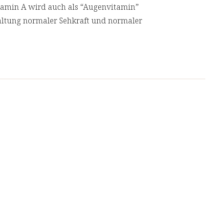
amin A wird auch als “Augenvitamin”
haltung normaler Sehkraft und normaler
):
Das Duo aus Eisen und Vitamin B2
 [9,10] im Körper und trägt zur Verringerung
,12]. Die beiden Nährstoffe ergänzen sich
normalen Eisenstoffwechsel beiträgt.
Die drei Nährstoffe haben vor allem eine
be der Unterstützung des Immunsystems
außerdem wichtige Antioxidantien [16,17] die
rkungen von freien Radikalen schützen. Vitamin
für die Erhaltung der Knochen [18,19].
 Funktion des Nervensystems bei.
 Muskelfunktion bei.