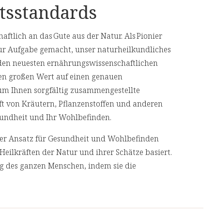
tsstandards
n Funktion des Immunsystems bei.
pro 2 Kapseln:
n Funktion des Immunsystems bei.
aftlich an das Gute aus der Natur. Als Pionier
80mg (100%)*
ur Aufgabe gemacht, unser naturheilkundliches
ktion des Immunsystems bei.
den neuesten ernährungswissenschaftlichen
5μg (100%)*
en großen Wert auf einen genauen
en vor oxidativem Stress zu schützen.
12mg (100%)*
 um Ihnen sorgfältig zusammengestellte
 oxidativem Stress zu schützen.
aft von Kräutern, Pflanzenstoffen und anderen
800μg (100%)*
Gesundheit und Ihr Wohlbefinden.
rmaler Knochen bei.
1,65mg (150%)*
cher Ansatz für Gesundheit und Wohlbefinden
 Knochen bei.
1,5mg (107%)*
Heilkräften der Natur und ihrer Schätze basiert.
ng des ganzen Menschen, indem sie die
2,55mg (16%)*
geht, anstatt nur ihre Symptome zu
2,85mg (48%)*
1,65mg (118%)*
 Produkte von unabhängigen, deutschen und