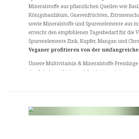
Mineralstoffe aus pflanzlichen Quellen wie Bas
Königsbasilikum, Guavenfrüchten, Zitronenscha
sowie Mineralstoffe und Spurenelemente aus mi
erreicht den empfohlenen Tagesbedarf für die Vi
Spurenelemente Zink, Kupfer, Mangan und Chr
Veganer profitieren von der umfangreiche
Unsere Multivitamin & Mineralstoffe Presslinge
den Inhalt vor Licht und Oxidation schützen u
für die Umwelt betonen soll.
Erfahren Sie mehr über die Vorteile und die He
Zutaten
Calciumcarbonat, Magnesiumcarbonat, Inulin, 
Ascorbinsäure, Pflanzenextraktmischung (5% O
aus Guavenfrüchten, Tulsiblättern und Zitronen