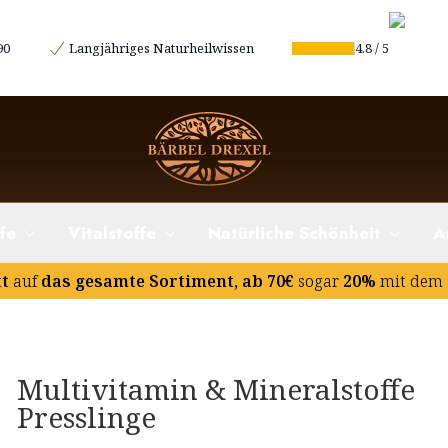
90
Langjähriges Naturheilwissen
4.8
/
5
fe
Vitalstoffe
Natürliche Schönheit
A
tt
auf
das gesamte Sortiment, ab 70€
sogar
20%
mit dem 
Multivitamin & Mineralstoffe
Presslinge