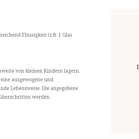
akkreditierten Laboren prüfen. Für ein
Biotin (Vitamin B7)
Top-Qualität.
Vitamin B9
reichend Flüssigkeit (z.B. 1 Glas
Vitamin B12
Chrom
Mangan
weite von kleinen Kindern lagern.
r eine ausgewogene und
Kupfer
unde Lebensweise. Die angegebene
Zink
überschritten werden.
Magnesium
Calcium
Eisen