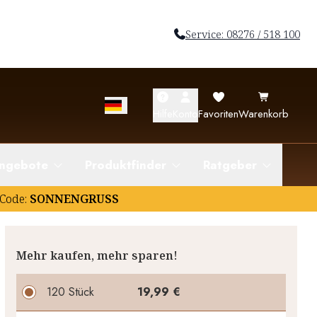
Service: 08276 / 518 100
Hilfe
Konto
Favoriten
Warenkorb
ngebote
Produktfinder
Ratgeber
Code:
SONNENGRUSS
Mehr kaufen, mehr sparen!
120 Stück
19,99 €