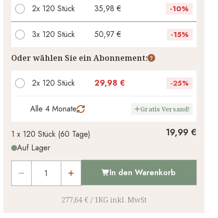
2x
120 Stück
35,98 €
-
10%
3x
120 Stück
50,97 €
-
15%
Ihr persönlicher Rabatt
Oder wählen Sie ein Abonnement:
0,00 €
1
x
-
%
2x 120 Stück
29,98 €
-
25%
Alle 4 Monate
Gratis Versand!
19,99 €
1 x
120 Stück
(
60
Tage
)
Auf Lager
In den Warenkorb
277,64 €
/
1KG
inkl. MwSt