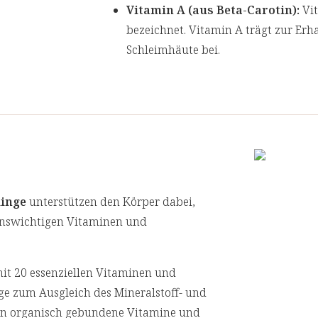
Vitamin A (aus Beta-Carotin):
Vit
bezeichnet. Vitamin A trägt zur Er
Schleimhäute bei.
Eisen und Vitamin B2 (Riboflavin
unterstützt den Energiestoffwechsel
von Müdigkeit und Ermüdung bei [11
ideal, da Riboflavin auch zu einem 
Vitamin C, Vitamin D und Zink
: 
entscheidende Rolle in ihrer Aufga
linge
unterstützen den Körper dabei,
[13,14,15] Vitamin C und Zink sind 
benswichtigen Vitaminen und
die Zellen vor den negativen Auswi
D und Zink sind zudem unersetzlich 
it 20 essenziellen Vitaminen und
[1] Magnesium trägt zu einer normalen
nge zum Ausgleich des Mineralstoff- und
ten organisch gebundene Vitamine und
[2] Magnesium trägt zu einer normalen