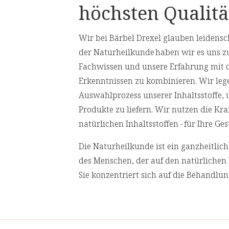
höchsten Qualitä
rlicher
[13] Vitamin C trägt zu einer normale
ha
[14] Vitamin D trägt zu einer normale
Wir bei Bärbel Drexel glauben leidensch
Vitamin C
der Naturheilkunde haben wir es uns z
n
[15] Zink trägt zu einer normalen Fun
Fachwissen und unsere Erfahrung mit 
Vitamin D
Erkenntnissen zu kombinieren. Wir leg
[16] Vitamin C trägt dazu bei, die Zell
Vitamin E
Auswahlprozess unserer Inhaltsstoffe,
atürliches
[17] Zink trägt dazu bei, die Zellen vor
Produkte zu liefern. Wir nutzen die Kr
extrakt
Vitamin A (aus Provitamin A)
natürlichen Inhaltsstoffen - für Ihre 
[18] Vitamin D trägt zur Erhaltung no
Vitamin B1
Die Naturheilkunde ist ein ganzheitli
[19] Zink trägt zur Erhaltung normaler
Vitamin B2
des Menschen, der auf den natürlichen 
Sie konzentriert sich auf die Behandlu
Vitamin B3
Ursachen von Gesundheitsproblemen an
Vitamin B5
behandeln.
Vitamin B6
Wir lassen in regelmäßigen Abständen