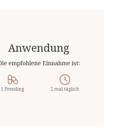
e
50μg (100%)*
52,5μg (26%)*
2,5μg (100%)*
Anwendung
40μg (100%)*
Die empfohlene Einnahme ist:
2mg (100%)*
1mg (100%)*
10mg (100%)*
1 Pressling
2 mal täglich
65mg (17%)*
130mg (16%)*
10mg (71%)*