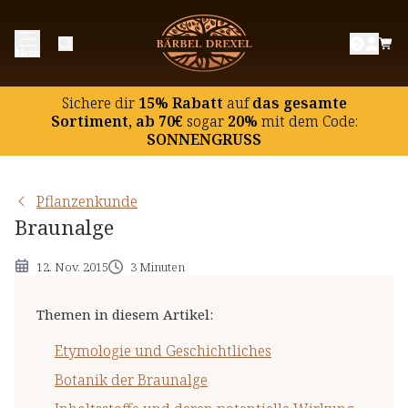
Etymologie und Geschichtliches
Menü
Botanik der Braunalge
Inhaltsstoffe und deren potentielle Wirkung
Sichere dir
15% Rabatt
auf
das gesamte
Hinweise
Sortiment, ab 70€
sogar
20%
mit dem Code:
SONNENGRUSS
Pflanzenkunde
Braunalge
12. Nov. 2015
3 Minuten
Themen in diesem Artikel
:
Etymologie und Geschichtliches
Botanik der Braunalge