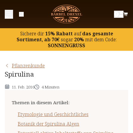
Etymologie und Geschichtliches
Menü
Botanik der Spirulina Algen
Potentiell aktive Inhaltsstoffe von Spirulina
Sichere dir
15% Rabatt
auf
das gesamte
Hinweise
Sortiment, ab 70€
sogar
20%
mit dem Code:
SONNENGRUSS
Pflanzenkunde
Spirulina
11. Feb. 2016
4 Minuten
Themen in diesem Artikel
:
Etymologie und Geschichtliches
Botanik der Spirulina Algen