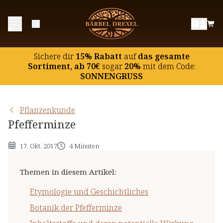
Etymologie und Geschichtliches
Menü
Botanik der Pfefferminze
Inhaltsstoffe und deren potentielle Wirkung
Sichere dir
15% Rabatt
auf
das gesamte
Hinweise
Sortiment, ab 70€
sogar
20%
mit dem Code:
SONNENGRUSS
Pflanzenkunde
Pfefferminze
17. Okt. 2017
4 Minuten
Themen in diesem Artikel
:
Etymologie und Geschichtliches
Botanik der Pfefferminze