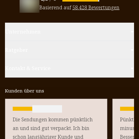
Basierend auf
58.428 Bewertungen
Unternehmen
Ratgeber
Kontakt & Service
Kunden über uns
Die Sendungen kommen pünktlich
Pünktlich un
an und sind gut verpackt. Ich bin
minus Pu
schon langjähriger Kunde und