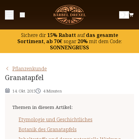
Etymologie und Geschichtliches
Menü
Botanik des Granatapfels
Inhaltsstoffe und deren potentielle Wirkung
Sichere dir
15% Rabatt
auf
das gesamte
Hinweise
Sortiment, ab 70€
sogar
20%
mit dem Code:
SONNENGRUSS
Pflanzenkunde
Granatapfel
14. Okt. 2015
4 Minuten
Themen in diesem Artikel
:
Etymologie und Geschichtliches
Botanik des Granatapfels