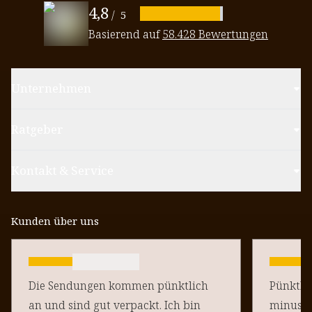
4,8
/
5
Basierend auf
58.428 Bewertungen
Unternehmen
Ratgeber
Kontakt & Service
Kunden über uns
Die Sendungen kommen pünktlich
Pünktlich un
an und sind gut verpackt. Ich bin
minus Pu