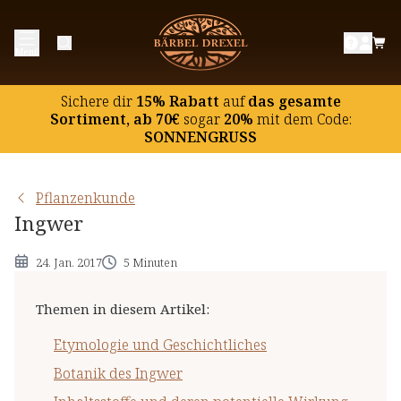
Etymologie und Geschichtliches
Menü
Botanik des Ingwer
Inhaltsstoffe und deren potentielle Wirkung
Sichere dir
15% Rabatt
auf
das gesamte
Hinweise
Sortiment, ab 70€
sogar
20%
mit dem Code:
SONNENGRUSS
Pflanzenkunde
Ingwer
24. Jan. 2017
5 Minuten
Themen in diesem Artikel
:
Etymologie und Geschichtliches
Botanik des Ingwer