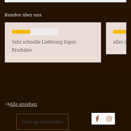
Kunden über uns
Sehr schnelle Lieferung Super
alles in
Produkte
Alle ansehen
Vertrag widerrufen