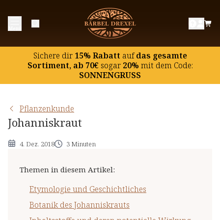
Etymologie und Geschichtliches
Menü
Botanik des Johanniskrauts
Inhaltsstoffe und deren potentielle Wirkung
Sichere dir
15% Rabatt
auf
das gesamte
Hinweise
Sortiment, ab 70€
sogar
20%
mit dem Code:
SONNENGRUSS
Pflanzenkunde
Johanniskraut
4. Dez. 2018
3 Minuten
Themen in diesem Artikel
:
Etymologie und Geschichtliches
Botanik des Johanniskrauts