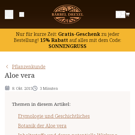
Etymologie und Geschichtliches
Menü
Botanik der Aloe vera
Inhaltsstoffe und deren potentielle Wirkung
Nur für kurze Zeit:
Gratis-Geschenk
zu jeder
Hinweise
Bestellung!
15% Rabatt
auf
alles mit dem Code:
SONNENGRUSS
Pflanzenkunde
Aloe vera
8. Okt. 2015
3 Minuten
Themen in diesem Artikel
:
Etymologie und Geschichtliches
Botanik der Aloe vera