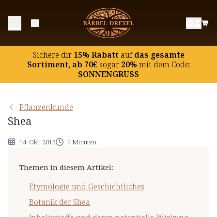
Etymologie und Geschichtliches
Menü
Botanik der Shea
Inhaltsstoffe und deren potentielle Wirkung
Sichere dir
15% Rabatt
auf
das gesamte
Hinweise
Sortiment, ab 70€
sogar
20%
mit dem Code:
SONNENGRUSS
Pflanzenkunde
Shea
14. Okt. 2015
4 Minuten
Themen in diesem Artikel
:
Etymologie und Geschichtliches
Botanik der Shea