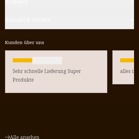
Ratgeber
Kontakt & Service
Kunden über uns
Sehr schnelle Lieferung Super
alles in
Produkte
Alle ansehen