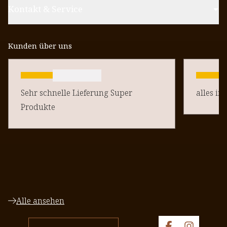
Kontakt & Service
Kunden über uns
Sehr schnelle Lieferung Super
alles in
Produkte
Alle ansehen