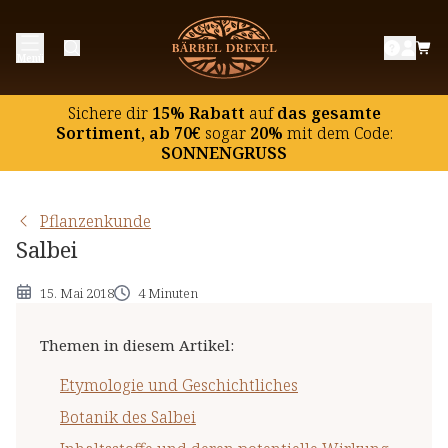
Etymologie und Geschichtliches
Menü
Botanik des Salbei
Inhaltsstoffe und deren potentielle Wirkung
Sichere dir
15% Rabatt
auf
das gesamte
Hinweise
Sortiment, ab 70€
sogar
20%
mit dem Code:
SONNENGRUSS
Pflanzenkunde
Salbei
15. Mai 2018
4 Minuten
Themen in diesem Artikel
:
Etymologie und Geschichtliches
Botanik des Salbei