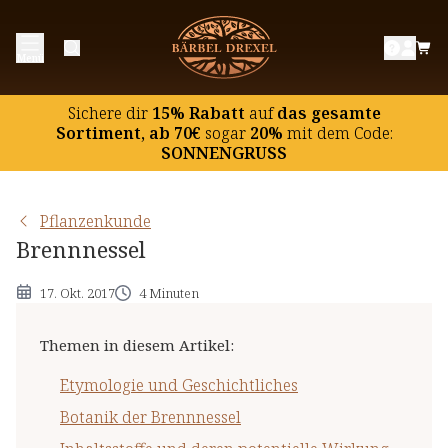
Etymologie und Geschichtliches
Menü
Botanik der Brennnessel
Inhaltsstoffe und deren potentielle Wirkung
Sichere dir
15% Rabatt
auf
das gesamte
Hinweise
Sortiment, ab 70€
sogar
20%
mit dem Code:
SONNENGRUSS
Pflanzenkunde
Brennnessel
17. Okt. 2017
4 Minuten
Themen in diesem Artikel
:
Etymologie und Geschichtliches
Botanik der Brennnessel