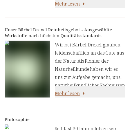
Vitamine ergänzt, die
Herzstück mit ausgewählten
Mehr lesen
synergetisch das Immunsystem
Kräutern vereint. Die
unterstützen und für ein
polyphenolreiche Zistrose wird
angenehmes Gefühl im Mund-
schon seit dem Altertum von
Unser Bärbel Drexel Reinheitsgebot - Ausgewählte
und Rachenraum sorgen
Wirkstoffe nach höchsten Qualitätsstandards
den Griechen wegen Ihres
können:
Harzes sehr geschätzt, während
Wir bei Bärbel Drexel glauben
Thymian und Oregano mit ihren
leidenschaftlich an das Gute aus
charakteristischen
der Natur. Als Pionier der
Eigenschaften der ätherischen
Naturheilkunde haben wir es
Öle die Rezeptur optimal
uns zur Aufgabe gemacht, unser
ergänzen.
naturheilkundliches Fachwissen
und unsere Erfahrung mit den
Mehr lesen
neuesten
ernährungswissenschaftlichen
Erkenntnissen zu kombinieren.
Philosophie
Wir legen großen Wert auf
Seit fast 30 Jahren folgen wir