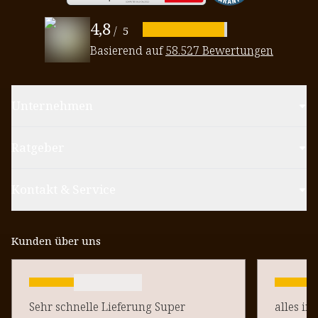
4,8
/
5
Basierend auf
58.527 Bewertungen
Unternehmen
Ratgeber
Kontakt & Service
Kunden über uns
Sehr schnelle Lieferung Super
alles in