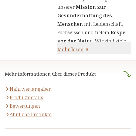
einen genauen Auswahlprozess
unserer
Mission zur
unserer Inhaltsstoffe, um Ihnen
Gesunderhaltung des
sorgfältig zusammengestellte
Menschen
mit Leidenschaft,
Produkte zu liefern. Wir nutzen
Fachwissen und tiefem
Respekt
die Kraft von Kräutern,
vor der Natur
. Wir sind stolz
Pflanzenstoffen und anderen
darauf,
Mehr lesen
naturreine Produkte
natürlichen Inhaltsstoffen - für
anzubieten, die sich auf die
Ihre Gesundheit und Ihr
naturheilkundliche Lehre
Wohlbefinden.
Mehr Informationen über dieses Produkt
stützen.
Nährwertangaben
Produktdetails
Bewertungen
Ähnliche Produkte