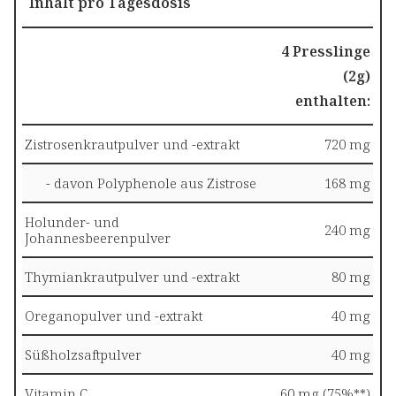
Inhalt pro Tagesdosis
4 Presslinge
(2g)
enthalten:
Zistrosenkrautpulver und -extrakt
720 mg
- davon Polyphenole aus Zistrose
168 mg
Holunder- und
240 mg
Johannesbeerenpulver
Thymiankrautpulver und -extrakt
80 mg
Oreganopulver und -extrakt
40 mg
Süßholzsaftpulver
40 mg
Vitamin C
60 mg (75%**)