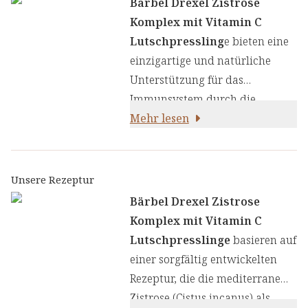
Bärbel Drexel Zistrose
Komplex mit Vitamin C
Lutschpressling
e bieten eine
einzigartige und natürliche
Unterstützung für das
Immunsystem durch die
kraftvolle Kombination aus der
Mehr lesen
polyphenolreichen Zistrose und
bewährten HeilkKräutern. Das
Herzstück unserer Rezeptur
Unsere Rezeptur
bildet die mediterrane Zistrose
Bärbel Drexel Zistrose
(Cistus incanus), die reich an
Komplex mit Vitamin C
wertvollen Polyphenolen mit
Lutschpresslinge
basieren auf
antioxidativen Eigenschaften ist.
einer sorgfältig entwickelten
Diese werden durch sorgfältig
Rezeptur, die die mediterrane
ausgewählte Kräuter und
Zistrose (Cistus incanus) als