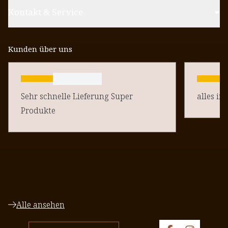
Kontakt & Service
Kunden über uns
Sehr schnelle Lieferung Super
alles in
Produkte
Alle ansehen