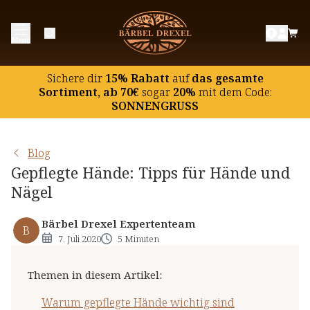
Warum gepflegte Hände wichtig sind
Menü
Richtig Hände waschen
Handcreme: Feuchtigkeit spendende und pflegende
Sichere dir
15% Rabatt
auf
das gesamte
Kosmetik
Sortiment, ab 70€
sogar
20%
mit dem Code:
SONNENGRUSS
Hände schonen
Nagelpflege nicht vergessen!
Blog
Gepflegte Hände: Tipps für Hände und
Nägel
Bärbel Drexel Expertenteam
B
7. Juli 2020
5 Minuten
Themen in diesem Artikel
:
Warum gepflegte Hände wichtig sind