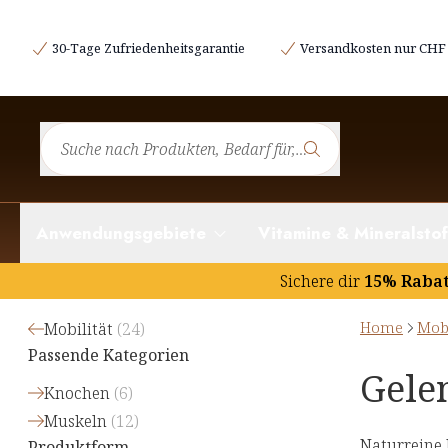
30-Tage Zufriedenheitsgarantie
Versandkosten nur CHF 
Anwendungsgebiete
Vitamine & Mineralstof
Sichere dir
15% Raba
Home
Mobi
Mobilität
(
24
)
Passende Kategorien
Gele
Knochen
(
6
)
Muskeln
(
12
)
Naturreine 
Produktform