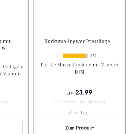
k mit
Kurkuma-Ingwer Presslinge
C &
(15)
Für die Muskelfunktion mit Vitamin
– Collagen
D [5]
®, Vitamin
23.99
CHF
 MwSt
(
CHF 266.56
/
1kg
)
inkl. MwSt
Auf Lager
Zum Produkt