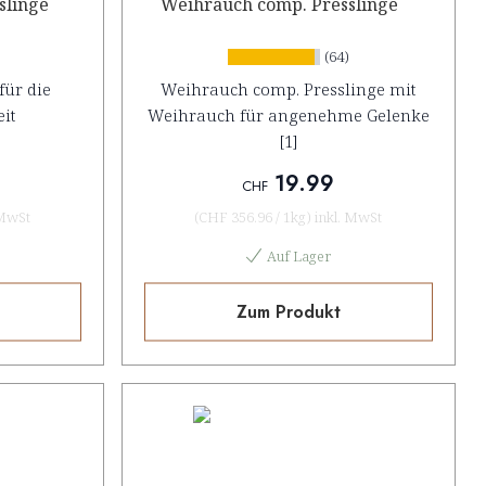
slinge
Weihrauch comp. Presslinge
(64)
für die
Weihrauch comp. Presslinge mit
it
Weihrauch für angenehme Gelenke
[1]
19.99
CHF
 MwSt
(
CHF 356.96
/
1kg
)
inkl. MwSt
Auf Lager
Zum Produkt