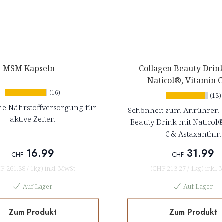
MSM Kapseln
Collagen Beauty Drin
Naticol®, Vitamin 
Astaxanthin
(16)
(13)
he Nährstoffversorgung für
Schönheit zum Anrühren 
aktive Zeiten
Beauty Drink mit Naticol
C & Astaxanthin
16.99
31.99
CHF
CHF
F 261.38
/
1kg
)
inkl. MwSt
(
CHF 213.27
/
1kg
)
inkl.
Auf Lager
Auf Lager
Zum Produkt
Zum Produkt