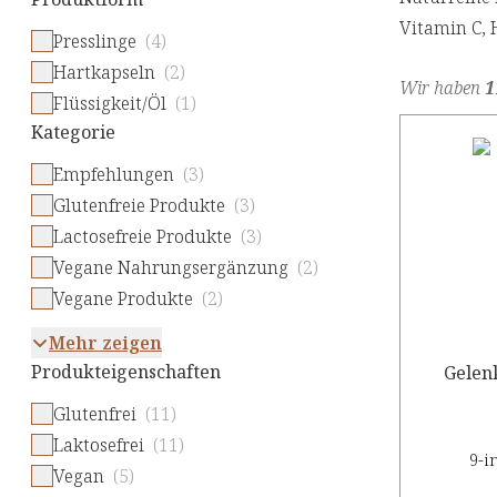
Vitamin C, 
Presslinge
(4)
Hartkapseln
(2)
Wir haben
1
Flüssigkeit/Öl
(1)
Kategorie
Empfehlungen
(3)
Glutenfreie Produkte
(3)
Lactosefreie Produkte
(3)
Vegane Nahrungsergänzung
(2)
Vegane Produkte
(2)
Mehr zeigen
Produkteigenschaften
Gelen
Glutenfrei
(11)
Laktosefrei
(11)
9-i
Vegan
(5)