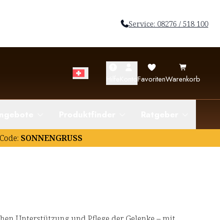
Service: 08276 / 518 100
Hilfe
Konto
Favoriten
Warenkorb
ngebote
Produktfinder
Ratgeber
Code:
SONNENGRUSS
hen Unterstützung und Pflege der Gelenke – mit