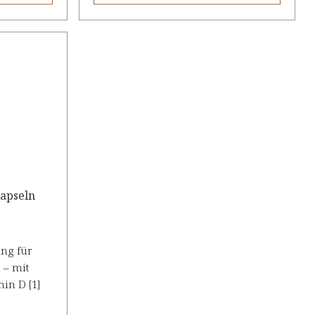
apseln
ung für
 – mit
in D [1]