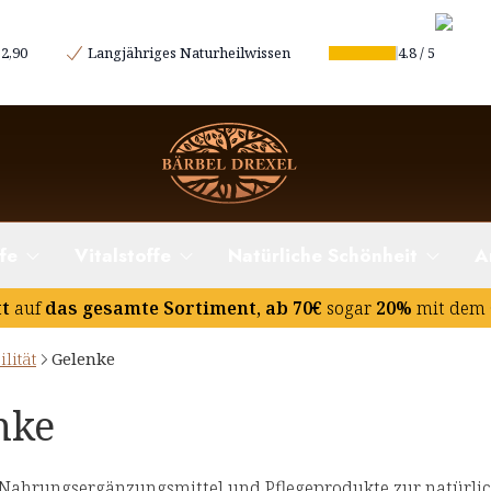
2,90
Langjähriges Naturheilwissen
4.8
/
5
fe
Vitalstoffe
Natürliche Schönheit
A
tt
auf
das gesamte Sortiment, ab 70€
sogar
20%
mit dem 
lität
Gelenke
nke
Nahrungsergänzungsmittel und Pflegeprodukte zur natürlic