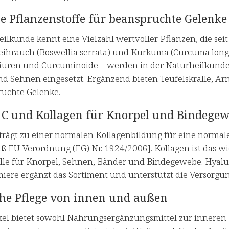
e Pflanzenstoffe für beanspruchte Gelenke
ilkunde kennt eine Vielzahl wertvoller Pflanzen, die sei
ihrauch (Boswellia serrata) und Kurkuma (Curcuma longa)
äuren und Curcuminoide – werden in der Naturheilkunde 
d Sehnen eingesetzt. Ergänzend bieten Teufelskralle, Ar
ruchte Gelenke.
 C und Kollagen für Knorpel und Bindege
 trägt zu einer normalen Kollagenbildung für eine normal
 EU-Verordnung (EG) Nr. 1924/2006]. Kollagen ist das wic
olle für Knorpel, Sehnen, Bänder und Bindegewebe. Hyalur
iere ergänzt das Sortiment und unterstützt die Versorgun
che Pflege von innen und außen
xel bietet sowohl Nahrungsergänzungsmittel zur inneren 