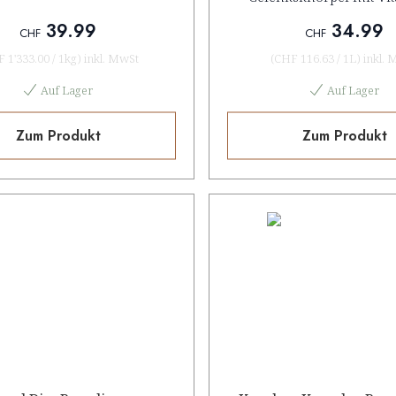
39.99
34.99
CHF
CHF
 1'333.00
/
1kg
)
inkl. MwSt
(
CHF 116.63
/
1L
)
inkl. 
Auf Lager
Auf Lager
Zum Produkt
Zum Produkt