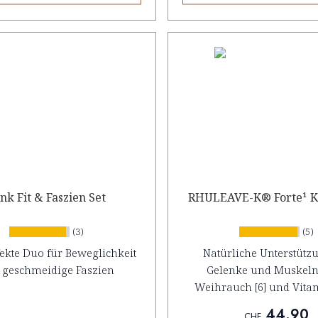
nk Fit & Faszien Set
RHULEAVE-K® Forte¹ K
(3)
(5)
ekte Duo für Beweglichkeit
Natürliche Unterstütz
 geschmeidige Faszien
Gelenke und Muskeln
Weihrauch [6] und Vitam
44.90
CHF