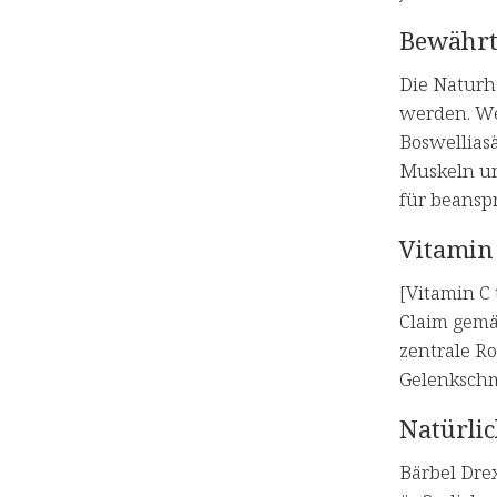
Bewährt
Die Naturhe
werden. We
Boswellias
Muskeln un
für beansp
Vitamin
[Vitamin C
Claim gemäß
zentrale R
Gelenkschm
Natürli
Bärbel Dre