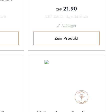
21.90
CHF
MwSt
(
CHF 228.13
/
1kg
)
inkl. MwSt
Auf Lager
Zum Produkt