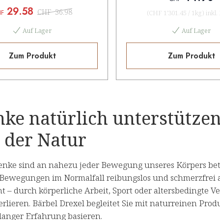
29.58
CHF
36.98
HF
(
CHF 1'301.45
/
1kg
)
inkl
Auf Lager
Auf Lager
Zum Produkt
Zum Produkt
ke natürlich unterstützen
 der Natur
enke sind an nahezu jeder Bewegung unseres Körpers bet
s Bewegungen im Normalfall reibungslos und schmerzfrei 
t – durch körperliche Arbeit, Sport oder altersbedingte
rlieren. Bärbel Drexel begleitet Sie mit naturreinen Pro
langer Erfahrung basieren.