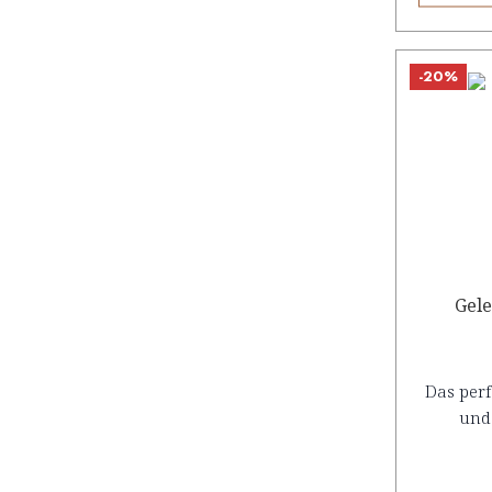
-20%
Gele
Das perf
und