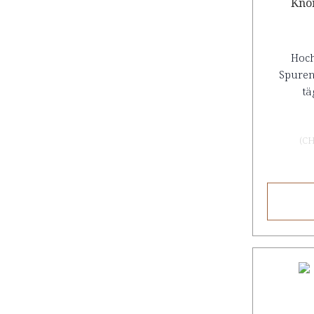
Knor
Hoch
Spuren
tä
(
CH