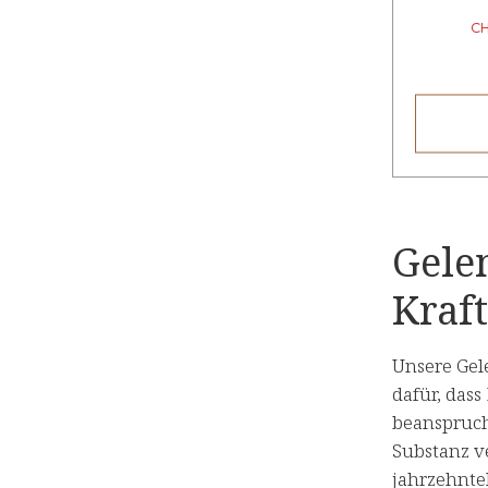
C
Gelen
Kraft
Unsere Gel
dafür, das
beanspruch
Substanz ve
jahrzehnte