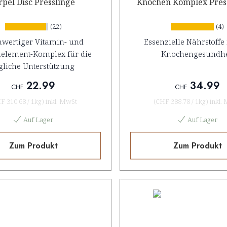
pel Disc Presslinge
Knochen Komplex Pres
(22)
(4)
wertiger Vitamin- und
Essenzielle Nährstoffe 
element-Komplex für die
Knochengesundhe
gliche Unterstützung
22.99
34.99
CHF
CHF
F 310.68
/
1kg
)
inkl. MwSt
(
CHF 388.78
/
1kg
)
inkl.
Auf Lager
Auf Lager
Zum Produkt
Zum Produkt