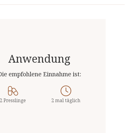
nge
 Produkte von unabhängigen, deutschen und
 Top-Qualität.
4 Presslinge (2g) enthalten:
700 mg
Anwendung
84 mg
Die empfohlene Einnahme ist:
66 mg
10 mg
2 Presslinge
2 mal täglich
0,29 mg (26%**)
0,6 µg (24 %**)
25 mg (31 %**)