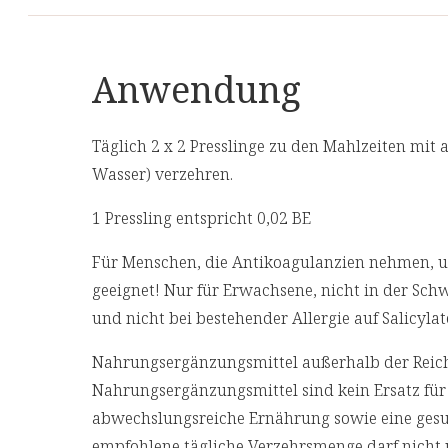
Zutaten: 50% Glucosaminsulfat vegetarisch, au
fermentativer Quelle, Thiamin und Vitamin B12
Buchweizenkeimpulver, Akazienfaser,
Anwendung
Zitronenfruchtpulver, Reisproteinkonzentrat,
Acerolapulver, Trennmittel Magnesiumcarbonat
Weidenrindenpulver (4,2%), Weidenrindenextra
Täglich 2 x 2 Presslinge zu den Mahlzeiten mit a
(Salix alba), Siliciumreicher Bambusextrakt, L-
Wasser) verzehren.
Ascorbinsäure, Trennmittel Calciumsalze der
1 Pressling entspricht 0,02 BE
Speisefettsäuren, D-Alpha-Tocopherol, natürlic
Cholecalciferol, Mangangluconat, Kupferbisgly
Für Menschen, die Antikoagulanzien nehmen, un
geeignet! Nur für Erwachsene, nicht in der Schw
Allergene
und nicht bei bestehender Allergie auf Salicyl
Das Produkt enthält keine Allergene.
Nahrungsergänzungsmittel außerhalb der Reich
Nahrungsergänzungsmittel sind kein Ersatz fü
abwechslungsreiche Ernährung sowie eine ges
empfohlene tägliche Verzehrsmenge darf nicht