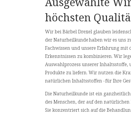
Ausgewählte Wir
bildung für eine normale Knorpel- und
höchsten Qualitä
es Nervensystems bei.
Wir bei Bärbel Drexel glauben leidensch
der Naturheilkunde haben wir es uns z
on des Nervensystems bei.
Fachwissen und unsere Erfahrung mit 
Erkenntnissen zu kombinieren. Wir leg
ffwechsel bei.
Auswahlprozess unserer Inhaltsstoffe,
estoffwechsel bei.
Produkte zu liefern. Wir nutzen die Kr
natürlichen Inhaltsstoffen - für Ihre 
indegewebe bei.
Die Naturheilkunde ist ein ganzheitli
tivem Stress zu schützen.
des Menschen, der auf den natürlichen 
ebsbildung bei.
Sie konzentriert sich auf die Behandlu
Ursachen von Gesundheitsproblemen an
Nährwertangaben
zu behandeln.