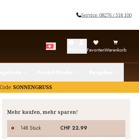
Service: 08276 / 518 100
Hilfe
Konto
Favoriten
Warenkorb
ngebote
Produktfinder
Ratgeber
Code:
SONNENGRUSS
Mehr kaufen, mehr sparen!
148 Stück
CHF 22.99