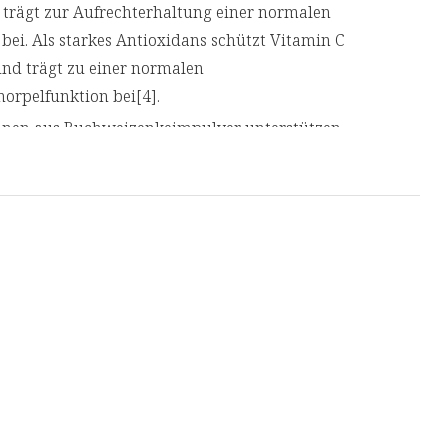
trägt zur Aufrechterhaltung einer normalen
ei. Als starkes Antioxidans schützt Vitamin C
 und trägt zu einer normalen
orpelfunktion bei[4].
nen aus Buchweizenkeimpulver unterstützen
) und Vitamin B12 das Nervensystem[5,6] und
at mit hoher Bioverfügbarkeit für den
tung eines normalen Bindegewebes bei[9] und
tress[10]. Ergänzt mit hoch bioverfügbarem
iner normalen Bindegewebsbildung bei[11].
s Bestandteil des Binde- und Stützgewebes. Es
heiben, den Sehnen und in den Knochen vor.
s Bambusextrakt.