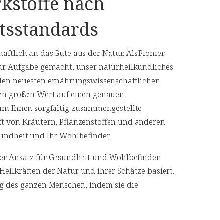
kstoffe nach
tsstandards
aftlich an das Gute aus der Natur. Als Pionier
ur Aufgabe gemacht, unser naturheilkundliches
den neuesten ernährungswissenschaftlichen
en großen Wert auf einen genauen
 um Ihnen sorgfältig zusammengestellte
aft von Kräutern, Pflanzenstoffen und anderen
Gesundheit und Ihr Wohlbefinden.
cher Ansatz für Gesundheit und Wohlbefinden
Heilkräften der Natur und ihrer Schätze basiert.
ng des ganzen Menschen, indem sie die
geht, anstatt nur ihre Symptome