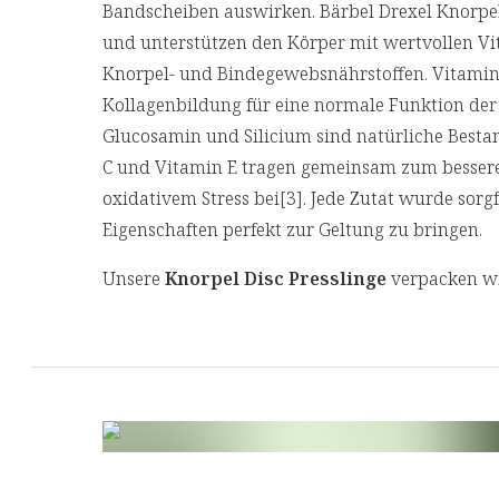
Bandscheiben auswirken. Bärbel Drexel Knorpel 
und unterstützen den Körper mit wertvollen V
Knorpel- und Bindegewebsnährstoffen. Vitamin 
Kollagenbildung für eine normale Funktion der
Glucosamin und Silicium sind natürliche Besta
C und Vitamin E tragen gemeinsam zum bessere
oxidativem Stress bei[3]. Jede Zutat wurde sorg
Eigenschaften perfekt zur Geltung zu bringen.
Unsere
Knorpel Disc Presslinge
verpacken wir
Inhaltsstoffe vor Licht und Oxidation und beto
die Umwelt.
[1] Vitamin D trägt zur Erhaltung normaler Kno
[2] Vitamin D trägt zur Erhaltung einer normal
[3] Vitamin C und E tragen dazu bei, die Zellen 