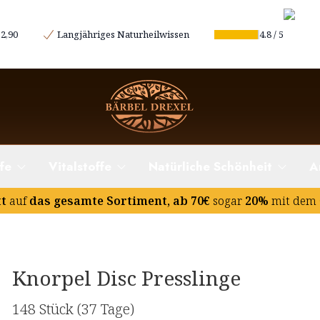
2,90
Langjähriges Naturheilwissen
4.8
/
5
fe
Vitalstoffe
Natürliche Schönheit
A
tt
auf
das gesamte Sortiment, ab 70€
sogar
20%
mit dem 
Knorpel Disc Presslinge
148 Stück
(37 Tage)