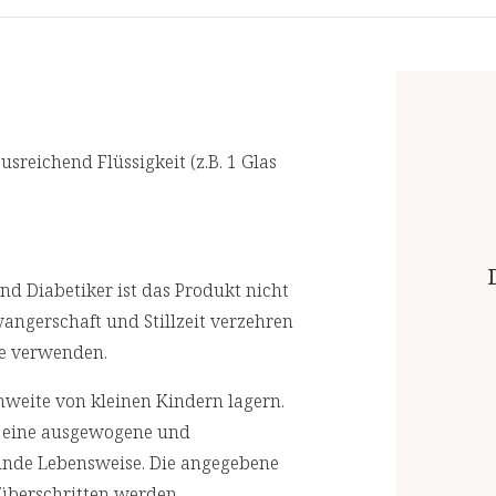
s
Empfohlene Tagesdosis:
2 x 2 Pressli
Wir lassen in regelmäßigen Abständen
 reiches
akkreditierten Laboren prüfen. Für eine
Inhalt pro Tagesdosis
e,
kt (3,3%)
usreichend Flüssigkeit (z.B. 1 Glas
Glucosamin
Weidenrindenpulver
hes Aroma,
Weidenrindenextrakt
cinat
d Diabetiker ist das Produkt nicht
angerschaft und Stillzeit verzehren
- davon Salicin
ate verwenden.
Thiamin
weite von kleinen Kindern lagern.
Vitamin B12
r eine ausgewogene und
unde Lebensweise. Die angegebene
Vitamin C
 überschritten werden.