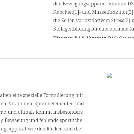
den Bewegungsapparat. Vitamin D3 
Knochen[1]- und Muskelfunktion[2] b
die Zellen vor oxidativem Stress[3]
Kollagenbildung für eine normale Kn
Vitamin B1 & Vitamin B12:
Gewon
die beiden B-Vitamine B1 (Thiamin
den Energiestoffwechsel[7,8].
Mangan & Kupfer:
Kupferbisglycin
Organismus. Kupfer trägt zur Erhal
schützt die Zellen vor oxidativem S
Mangangluconat. Mangan trägt zu e
alten eine spezielle Formulierung mit
Silicium:
Silicium ist von Natur au
nen, Vitaminen, Spurenelementen und
kommt in den Knorpeln, den Bandsc
dernd und oftmals kommt insbesondere
Das verwendete Silicium stammt au
nig Bewegung und fehlende sportliche
ungsapparat wie den Rücken und die