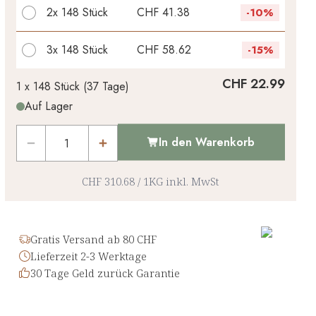
2x
148 Stück
CHF 41.38
-
10%
3x
148 Stück
CHF 58.62
-
15%
Ihr persönlicher Rabatt
CHF 22.99
1 x
148 Stück
(
37
Tage
)
Auf Lager
CHF 0.00
1
x
-
%
In den Warenkorb
CHF 310.68
/
1KG
inkl. MwSt
Gratis Versand ab 80 CHF
Lieferzeit 2-3 Werktage
30 Tage Geld zurück Garantie