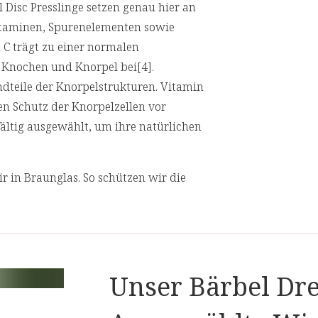
Disc Presslinge setzen genau hier an
itaminen, Spurenelementen sowie
C trägt zu einer normalen
 Knochen und Knorpel bei[4].
ndteile der Knorpelstrukturen. Vitamin
n Schutz der Knorpelzellen vor
fältig ausgewählt, um ihre natürlichen
 in Braunglas. So schützen wir die
nen zugleich unsere Verantwortung für
chen bei.
Unser Bärbel Dre
en Muskelfunktion bei.
vor oxidativem Stress zu schützen.