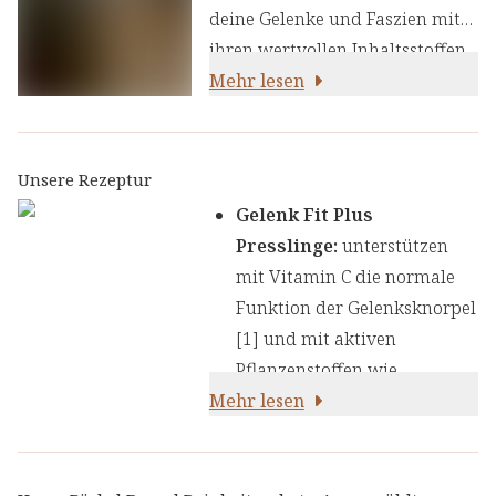
deine Gelenke und Faszien mit
ihren wertvollen Inhaltsstoffen
auf natürliche Weise
Mehr lesen
unterstützen.
Unsere Rezeptur
Gelenk Fit Plus
Presslinge:
unterstützen
mit Vitamin C die normale
Funktion der Gelenksknorpel
[1] und mit aktiven
Pflanzenstoffen wie
Mehr lesen
Weihrauch und Teufelskralle
das Wohlgefühl in den
Gelenken [5,6]. Vitamin
C kann zur normalen