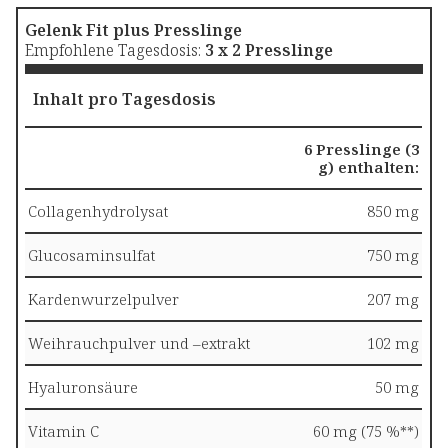
Gelenk Fit plus Presslinge
Empfohlene Tagesdosis:
3 x 2 Presslinge
Inhalt pro Tagesdosis
6 Presslinge (3
g) enthalten:
Collagenhydrolysat
850 mg
Glucosaminsulfat
750 mg
Kardenwurzelpulver
207 mg
Weihrauchpulver und –extrakt
102 mg
Hyaluronsäure
50 mg
Vitamin C
60 mg (75 %**)