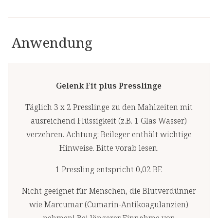
Bindegewebe mit wichtigen
die Kraft von Kräutern,
Nährstoffen wie
Pflanzenstoffen und anderen
Aminosäuren, Vitamin C und
Anwendung
natürlichen Inhaltsstoffen - für
dem Spectra®-
Ihre Gesundheit und Ihr
Antioxidantien-Komplex aus
Wohlbefinden.
29 Früchten, Gemüse und
Kräutern. Vitamin
Gelenk Fit plus Presslinge
C unterstützt die
Täglich 3 x 2 Presslinge zu den Mahlzeiten mit
Kollagenbildung [1],
ausreichend Flüssigkeit (z.B. 1 Glas Wasser)
während Kupfer und
verzehren. Achtung: Beileger enthält wichtige
Mangan zur Erhaltung des
Hinweise. Bitte vorab lesen.
Bindegewebes beitragen
[2,3]. Diese Kombination von
1 Pressling entspricht 0,02 BE
Nährstoffen trägt zur
Nicht geeignet für Menschen, die Blutverdünner
Erhaltung der Elastizität der
wie Marcumar (Cumarin-Antikoagulanzien)
Faszien bei und unterstützt
nehmen! Bei längerer Einnahme von