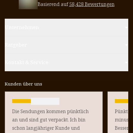
Basierend auf
58,428 Bewertungen
Unternehmen
Ratgeber
Kontakt & Service
Kunden über uns
Die Sendungen kommen pünktlich
Pünktlich un
an und sind gut verpackt. Ich bin
minus Pu
schon langjähriger Kunde und