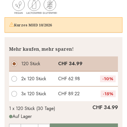
Kurzes MHD 10/2026
Mehr kaufen, mehr sparen!
120 Stück
CHF 34.99
2x
120 Stück
CHF 62.98
-
10%
3x
120 Stück
CHF 89.22
-
15%
Ihr persönlicher Rabatt
CHF 34.99
1 x
120 Stück
(
30
Tage
)
Auf Lager
CHF 0.00
1
x
-
%