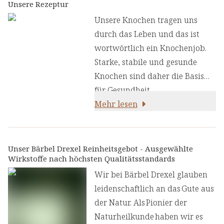
Unsere Rezeptur
Unsere Knochen tragen uns
durch das Leben und das ist
wortwörtlich ein Knochenjob.
Starke, stabile und gesunde
Knochen sind daher die Basis
für Gesundheit,
Bewegung, Stabilität und damit
Mehr lesen
Lebensqualität – bis ins hohe
Alter. Der
Bärbel Drexel
Knochen Komplex
ist die
Unser Bärbel Drexel Reinheitsgebot - Ausgewählte
Wirkstoffe nach höchsten Qualitätsstandards
Vitalstoff-Formel mit Calcium,
Magnesium, Vitamin D3,
Wir bei Bärbel Drexel glauben
Vitamin K2, Zink und Mangan
leidenschaftlich an das Gute aus
zur Unterstützung der Knochen
der Natur. Als Pionier der
im stressigen Alltag.
Naturheilkunde haben wir es