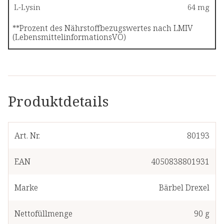
L-Lysin
64 mg
**Prozent des Nährstoffbezugswertes nach LMIV
(LebensmittelinformationsVO)
Produktdetails
Art. Nr.
80193
EAN
4050838801931
Marke
Bärbel Drexel
Nettofüllmenge
90 g