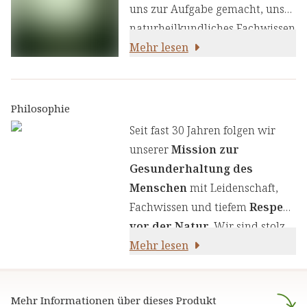
uns zur Aufgabe gemacht, unser
naturheilkundliches Fachwissen
und unsere Erfahrung mit den
Mehr lesen
neuesten
ernährungswissenschaftlichen
Erkenntnissen zu kombinieren.
Philosophie
Wir legen großen Wert auf
Seit fast 30 Jahren folgen wir
einen genauen Auswahlprozess
unserer
Mission zur
unserer Inhaltsstoffe, um Ihnen
Gesunderhaltung des
sorgfältig zusammengestellte
Menschen
mit Leidenschaft,
Produkte zu liefern. Wir nutzen
Fachwissen und tiefem
Respekt
die Kraft von Kräutern,
vor der Natur
. Wir sind stolz
Pflanzenstoffen und anderen
darauf,
Mehr lesen
naturreine Produkte
natürlichen Inhaltsstoffen - für
anzubieten, die sich auf die
Ihre Gesundheit und Ihr
naturheilkundliche Lehre
Wohlbefinden.
Mehr Informationen über dieses Produkt
stützen.