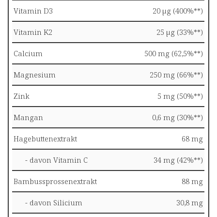
Vitamin D3
20 µg (400%**)
Vitamin K2
25 µg (33%**)
Calcium
500 mg (62,5%**)
Magnesium
250 mg (66%**)
Zink
5 mg (50%**)
Mangan
0,6 mg (30%**)
Hagebuttenextrakt
68 mg
- davon Vitamin C
34 mg (42%**)
Bambussprossenextrakt
88 mg
- davon Silicium
30,8 mg