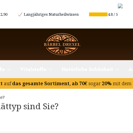
2,90
Langjähriges Naturheilwissen
4.8
/
5
fe
Vitalstoffe
Natürliche Schönheit
A
tt
auf
das gesamte Sortiment, ab 70€
sogar
20%
mit dem 
ie?
ättyp sind Sie?