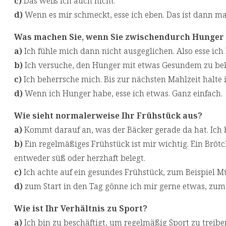
c)
Das weiß ich auch nicht.
d)
Wenn es mir schmeckt, esse ich eben. Das ist dann ma
Was machen Sie, wenn Sie zwischendurch Hunger
a)
Ich fühle mich dann nicht ausgeglichen. Also esse ich 
b)
Ich versuche, den Hunger mit etwas Gesundem zu bek
c)
Ich beherrsche mich. Bis zur nächsten Mahlzeit halte 
d)
Wenn ich Hunger habe, esse ich etwas. Ganz einfach.
Wie sieht normalerweise Ihr Frühstück aus?
a)
Kommt darauf an, was der Bäcker gerade da hat. Ich 
b)
Ein regelmäßiges Frühstück ist mir wichtig. Ein Bröt
entweder süß oder herzhaft belegt.
c)
Ich achte auf ein gesundes Frühstück, zum Beispiel Mü
d)
zum Start in den Tag gönne ich mir gerne etwas, zum 
Wie ist Ihr Verhältnis zu Sport?
a)
Ich bin zu beschäftigt, um regelmäßig Sport zu treibe