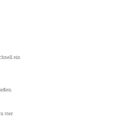
chnell ein
ießen.
zu vier