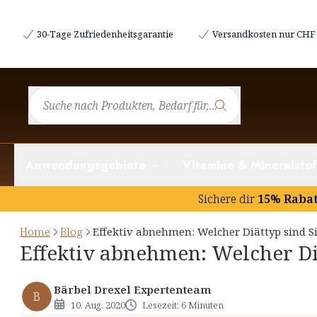
Testfragen und Auswertung
30-Tage Zufriedenheitsgarantie
Versandkosten nur CHF 
Die vier Diättypen
Anwendungsgebiete
Vitamine & Mineralstof
Sichere dir
15% Raba
Home
Blog
Effektiv abnehmen: Welcher Diättyp sind S
Effektiv abnehmen: Welcher Di
Bärbel Drexel Expertenteam
B
10. Aug. 2020
Lesezeit: 6 Minuten