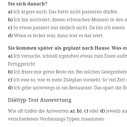
Sie sich danach?
a)
Ich ärgere mich. Das hätte nicht passieren dürfen.
b)
Ich bin motiviert, diesen schwachen Moment in den 
c)
So etwas passiert mir einfach nicht. Da bin ich eisern.
d)
Wenn es lecker war, dann war es das wert.
Sie kommen später als geplant nach Hause. Was es
a)
Ich versuche, schnell irgendwo etwas zum Essen aufzu
Fertiggericht.
b)
Ich friere mir gerne Reste ein. Bei solchen Gelegenhei
c)
Ich esse so, wie es mein Diätplan vorsieht. So viel Zeit
d)
Ich gehe unterwegs in ein Restaurant. Das spart die 
Diättyp-Test Auswertung
Wie oft trafen die Antworten
a)
,
b)
,
c)
oder
d)
jeweils auf
verschiedenen Verdauungs-Typen zusammen: