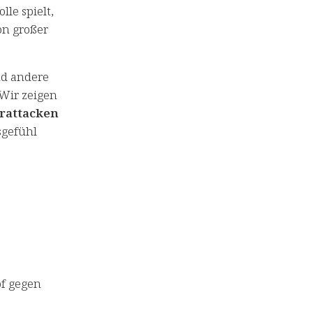
le spielt,
n großer
d andere
 Wir zeigen
rattacken
sgefühl
pf gegen