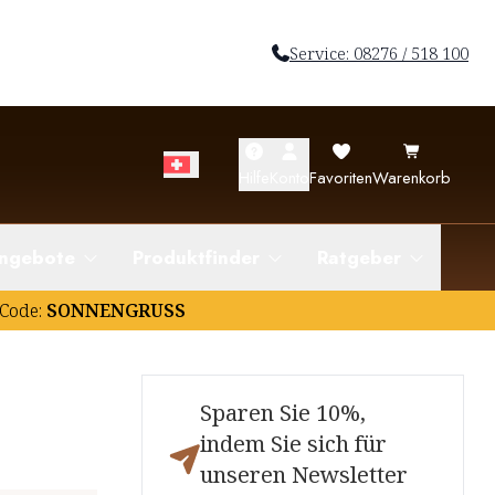
Service: 08276 / 518 100
Hilfe
Konto
Favoriten
Warenkorb
ngebote
Produktfinder
Ratgeber
Code:
SONNENGRUSS
Sparen Sie 10%,
indem Sie sich für
unseren Newsletter