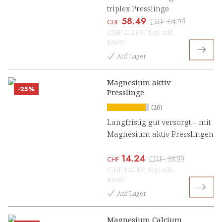
triplex Presslinge
58.49
CHF
64.99
CHF
(
CHF 212.69
/
1kg
)
inkl.
MwSt
Auf Lager
Magnesium aktiv
-25%
Presslinge
(26)
Langfristig gut versorgt – mit
Magnesium aktiv Presslingen
14.24
CHF
18.99
CHF
(
CHF 142.40
/
1kg
)
inkl.
MwSt
Auf Lager
Magnesium Calcium