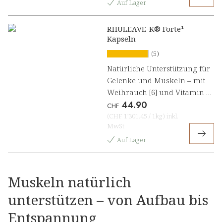
Auf Lager
RHULEAVE-K® Forte¹
Kapseln
(5)
Natürliche Unterstützung für
Gelenke und Muskeln – mit
Weihrauch [6] und Vitamin D
44.90
[1]
CHF
(
CHF 1'301.45
/
1kg
)
inkl.
MwSt
Auf Lager
Muskeln natürlich
unterstützen – von Aufbau bis
Entspannung