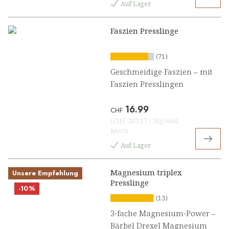
Auf Lager
Faszien Presslinge
(71)
Geschmeidige Faszien – mit
Faszien Presslingen
16.99
CHF
(
CHF 283.17
/
1kg
)
inkl.
MwSt
Auf Lager
Magnesium triplex
Unsere Empfehlung
Presslinge
-10%
(13)
3-fache Magnesium-Power –
Bärbel Drexel Magnesium