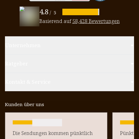
4.8
/
5
Basierend auf
58,428 Bewertungen
Unternehmen
Ratgeber
Kontakt & Service
Kunden über uns
Die Sendungen kommen pünktlich
Pünktlich un