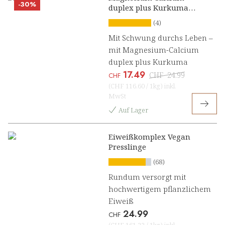
-30%
duplex plus Kurkuma
Presslinge
(4)
Mit Schwung durchs Leben –
mit Magnesium-Calcium
duplex plus Kurkuma
17.49
CHF
24.99
CHF
(
CHF 116.60
/
1kg
)
inkl.
MwSt
Auf Lager
Eiweißkomplex Vegan
Presslinge
(68)
Rundum versorgt mit
hochwertigem pflanzlichem
Eiweiß
24.99
CHF