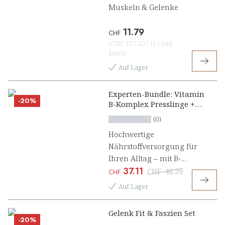
Muskeln & Gelenke
11.79
CHF
(
CHF 157.20
/
1L
)
inkl.
MwSt
Auf Lager
Experten-Bundle: Vitamin
-20%
B-Komplex Presslinge +
Magnesium Duplex
(0)
Presslinge
Hochwertige
Nährstoffversorgung für
Ihren Alltag – mit B-
37.11
Vitaminen und Magnesium
CHF
46.39
CHF
Auf Lager
Gelenk Fit & Faszien Set
-20%