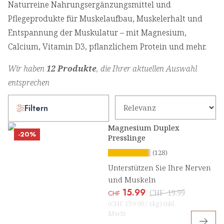
Naturreine Nahrungsergänzungsmittel und
Pflegeprodukte für Muskelaufbau, Muskelerhalt und
Entspannung der Muskulatur – mit Magnesium,
Calcium, Vitamin D3, pflanzlichem Protein und mehr.
Wir haben
12 Produkte
, die Ihrer aktuellen Auswahl
entsprechen
Filtern
Magnesium Duplex
-20%
Presslinge
(128)
Unterstützen Sie Ihre Nerven
und Muskeln
15.99
CHF
19.99
CHF
(
CHF 159.90
/
1kg
)
inkl.
MwSt