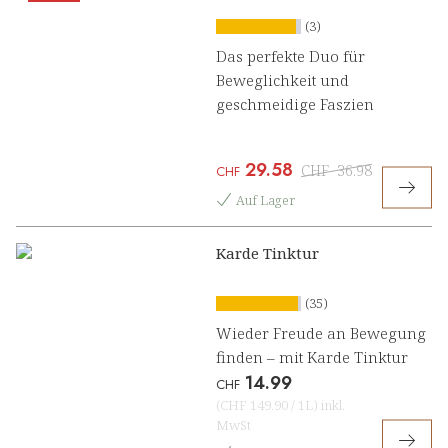
(3)
Das perfekte Duo für
Beweglichkeit und
geschmeidige Faszien
29.58
CHF
36.98
CHF
Auf Lager
Karde Tinktur
(35)
Wieder Freude an Bewegung
finden – mit Karde Tinktur
14.99
CHF
(
CHF 149.90
/
1L
)
inkl.
MwSt