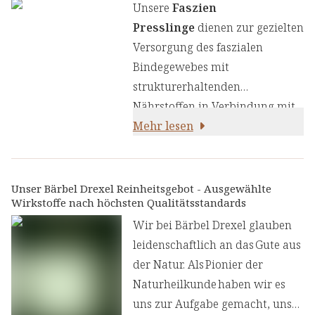
Unsere
Faszien
Presslinge
dienen zur gezielten
Versorgung des faszialen
Bindegewebes mit
strukturerhaltenden
Nährstoffen in Verbindung mit
Faszientraining und
Mehr lesen
Bewegung. Aminosäuren,
Mineralstoffe und ein spezieller
Frucht-Kräuter-Gemüsekomplex
Unser Bärbel Drexel Reinheitsgebot - Ausgewählte
Wirkstoffe nach höchsten Qualitätsstandards
zählen zu den Schlüssel-
Inhaltsstoffen.
Wir bei Bärbel Drexel glauben
leidenschaftlich an das Gute aus
der Natur. Als Pionier der
Naturheilkunde haben wir es
uns zur Aufgabe gemacht, unser