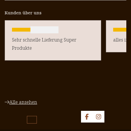
Kunden über uns
Sehr schnelle Lieferung Super
alles in
Produkte
Alle ansehen