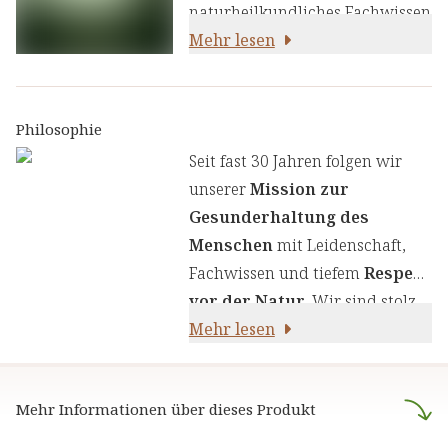
naturheilkundliches Fachwissen
und unsere Erfahrung mit den
Mehr lesen
neuesten
ernährungswissenschaftlichen
Erkenntnissen zu kombinieren.
Philosophie
Wir legen großen Wert auf
Seit fast 30 Jahren folgen wir
einen genauen Auswahlprozess
unserer
Mission zur
unserer Inhaltsstoffe, um Ihnen
Gesunderhaltung des
sorgfältig zusammengestellte
Menschen
mit Leidenschaft,
Produkte zu liefern. Wir nutzen
Fachwissen und tiefem
Respekt
die Kraft von Kräutern,
vor der Natur
. Wir sind stolz
Pflanzenstoffen und anderen
darauf,
Mehr lesen
naturreine Produkte
natürlichen Inhaltsstoffen - für
anzubieten, die sich auf die
Ihre Gesundheit und Ihr
naturheilkundliche Lehre
Wohlbefinden.
Mehr Informationen über dieses Produkt
stützen.