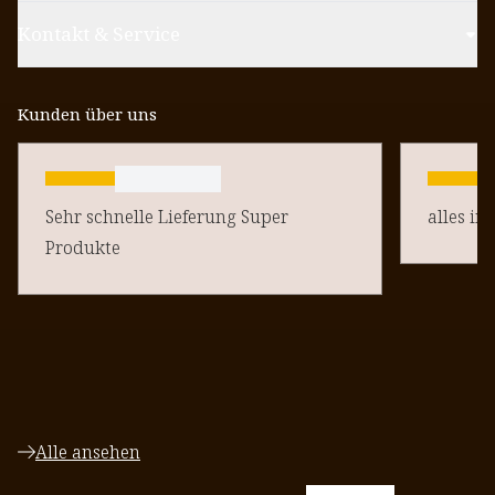
Kontakt & Service
Kunden über uns
Sehr schnelle Lieferung Super
alles in
Produkte
Alle ansehen