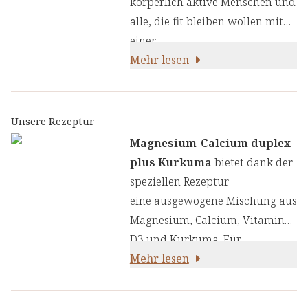
körperlich aktive Menschen und
alle, die fit bleiben wollen mit
einer
Kombination aus Aktivstoffen:
Mehr lesen
Unsere Rezeptur
Magnesium-Calcium duplex
plus Kurkuma
bietet dank der
speziellen Rezeptur
eine ausgewogene Mischung aus
Magnesium, Calcium, Vitamin
D3 und Kurkuma. Für
eine optimale Bioverfügbarkeit
Mehr lesen
enthalten die Presslinge
Schachtelhalmpulver,