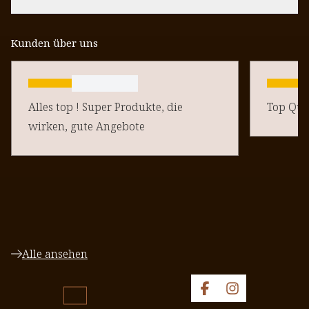
Kunden über uns
Alles top ! Super Produkte, die
Top Qual
wirken, gute Angebote
Alle ansehen