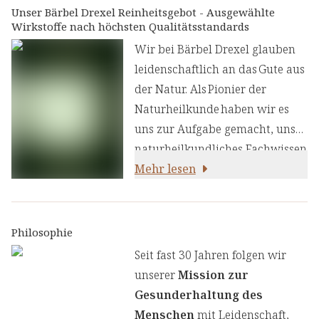
Brennnesselblattpulver und
Unser Bärbel Drexel Reinheitsgebot - Ausgewählte
Wirkstoffe nach höchsten Qualitätsstandards
schwarzen Pfeffer. Die
Kombination von
Wir bei Bärbel Drexel glauben
Magnesiumcarbonat für
leidenschaftlich an das Gute aus
langanhaltende Effekte und
der Natur. Als Pionier der
Magnesiumcitrat für eine
Naturheilkunde haben wir es
sofortige Verfügbarkeit des
uns zur Aufgabe gemacht, unser
essenziellen Mineralstoffs macht
naturheilkundliches Fachwissen
die Presslinge besonders ideal
und unsere Erfahrung mit den
Mehr lesen
für Sportler, ältere Menschen
neuesten
oder jeden, der einen aktiven
ernährungswissenschaftlichen
Lebensstil führt. Dies wird auch
Erkenntnissen zu kombinieren.
Philosophie
durch die enthaltene
Wir legen großen Wert auf
Seit fast 30 Jahren folgen wir
Kombination von
einen genauen Auswahlprozess
unserer
Mission zur
Calciumcarbonat und
unserer Inhaltsstoffe, um Ihnen
Gesunderhaltung des
Calciumcitrat unterstützt,
sorgfältig zusammengestellte
Menschen
mit Leidenschaft,