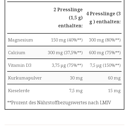
2 Presslinge
4 Presslinge (3
(1,5 g)
g ) enthalten:
enthalten:
Magnesium
150 mg (40%**)
300 mg (80%**)
Calcium
300 mg (37,5%**)
600 mg (75%**)
Vitamin D3
3,75 µg (75%**)
7,5 µg (150%**)
Kurkumapulver
30 mg
60 mg
Kieselerde
7,5 mg
15 mg
**Prozent des Nährstoffbezugswertes nach LMIV