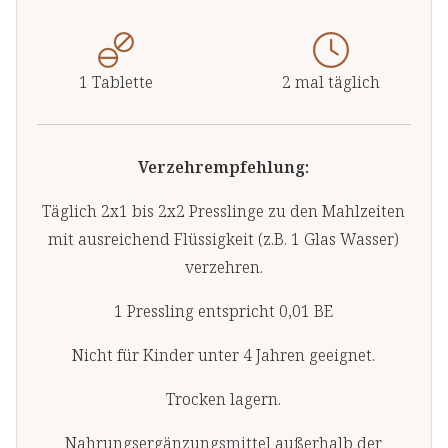
Presslinge verpacken wir in
Braunglas. So schützen wir die
Inhaltsstoffe vor Licht und
1 Tablette
2 mal täglich
Oxidation und betonen zugleich
unsere Verantwortung für die
Umwelt.
Verzehrempfehlung:
Täglich 2x1 bis 2x2 Presslinge zu den Mahlzeiten
mit ausreichend Flüssigkeit (z.B. 1 Glas Wasser)
verzehren.
1 Pressling entspricht 0,01 BE
Nicht für Kinder unter 4 Jahren geeignet.
Trocken lagern.
Nahrungsergänzungsmittel außerhalb der