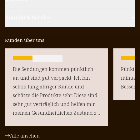
Kontakt & Service
Kunden über uns
Die Sendungen kommen pünktlich
Pünktlich un
an und sind gut verpackt. Ich bin
minus Pu
schon langjähriger Kunde und
schätze die Produkte sehr. Diese sind
sehr gut verträglich und helfen mir
meinen Gesundheitlichen Zustand zu
halten. Danke an euere Team
Alle ansehen