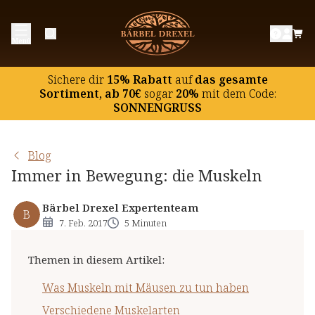
Was Muskeln mit Mäusen zu tun haben
Menü
Verschiedene Muskelarten
Proteine: Muskeln brauchen Eiweiß
Sichere dir
15% Rabatt
auf
das gesamte
Muskelverspannungen
Sortiment, ab 70€
sogar
20%
mit dem Code:
SONNENGRUSS
Was bewirken Massagen?
Blog
Immer in Bewegung: die Muskeln
Bärbel Drexel Expertenteam
B
7. Feb. 2017
5 Minuten
Themen in diesem Artikel
:
Was Muskeln mit Mäusen zu tun haben
Verschiedene Muskelarten