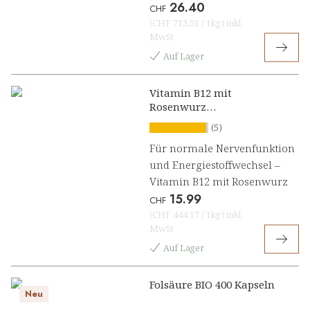
26.40
CHF
(
CHF 713.51
/
1kg
)
inkl.
MwSt
Auf Lager
Vitamin B12 mit
Rosenwurz
Lutschpresslinge
(5)
Für normale Nervenfunktion
und Energiestoffwechsel –
Vitamin B12 mit Rosenwurz
15.99
CHF
(
CHF 444.17
/
1kg
)
inkl.
MwSt
Auf Lager
Folsäure BIO 400 Kapseln
Neu