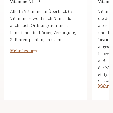
Vitamine A bis Z
Vitami
Alle 13 Vitamine im Überblick (B-
Vitamin
Vitamine sowohl nach Name als
die der 
auch nach Ordnungsnummer):
ausreic
Funktionen im Körper, Versorgung,
und die
Zufuhrempfehlungen u.a.m.
brauch
angeseh
Mehr lesen
Lebewes
andere 
der Men
einige 
beispiel
Mehr l
und ess
dieser D