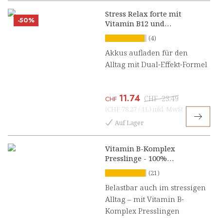
Stress Relax forte mit
-50%
Vitamin B12 und
Ashwagandha Konzentrat
(4)
Akkus aufladen für den
Alltag mit Dual-Effekt-Formel
11.74
CHF
23.49
CHF
(
CHF 78.27
/
1L
)
inkl. MwSt
Auf Lager
Vitamin B-Komplex
Presslinge - 100%
natürlich
(21)
Belastbar auch im stressigen
Alltag – mit Vitamin B-
Komplex Presslingen