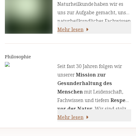
Naturheilkunde haben wir es
uns zur Aufgabe gemacht, unser
naturheilkundliches Fachwissen
und unsere Erfahrung mit den
Mehr lesen
neuesten
ernährungswissenschaftlichen
Erkenntnissen zu kombinieren.
Philosophie
Wir legen großen Wert auf
Seit fast 30 Jahren folgen wir
einen genauen Auswahlprozess
unserer
Mission zur
unserer Inhaltsstoffe, um Ihnen
Gesunderhaltung des
sorgfältig zusammengestellte
Menschen
mit Leidenschaft,
Produkte zu liefern. Wir nutzen
Fachwissen und tiefem
Respekt
die Kraft von Kräutern,
vor der Natur
. Wir sind stolz
Pflanzenstoffen und anderen
darauf,
Mehr lesen
naturreine Produkte
natürlichen Inhaltsstoffen - für
anzubieten, die sich auf die
Ihre Gesundheit und Ihr
naturheilkundliche Lehre