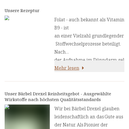
gsmitteln verwendet wird, ist ei
n synthetisch
Unsere Rezeptur
hergestelltes Produkt, das der
Folat - auch bekannt als Vitamin
Körper
B9 - ist
erst durch mehrere Enzymschrit
an einer Vielzahl grundlegender
te in aktives Folat umwandeln
Stoffwechselprozesse beteiligt.
muss - ein Prozess, der
Nach
nicht bei jedem
der Aufnahme im Dünndarm gel
Menschen gleich effizient verläu
angt es in den sogenannten Ein-
Mehr lesen
ft. Besonders
Kohlenstoff-Stoffwechsel,
Menschen mit einer Variante
der zahlreiche lebenswichtige K
des MTHFR-Gens, die in
örperfunktionen antreibt.
Unser Bärbel Drexel Reinheitsgebot - Ausgewählte
der Bevölkerung weit verbreitet
Wirkstoffe nach höchsten Qualitätsstandards
ist, können synthetische Folsäur
Wir bei Bärbel Drexel glauben
e nur eingeschränkt verwerten.
leidenschaftlich an das Gute aus
der Natur. Als Pionier der