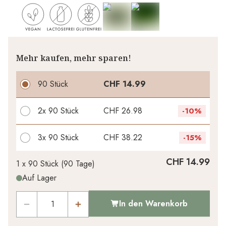
Mehr kaufen, mehr sparen!
90 Stück
CHF 14.99
2x
90 Stück
CHF 26.98
-
10%
3x
90 Stück
CHF 38.22
-
15%
Ihr persönlicher Rabatt
CHF 14.99
1 x
90 Stück
(
90
Tage
)
Auf Lager
CHF 0.00
1
x
-
%
In den Warenkorb