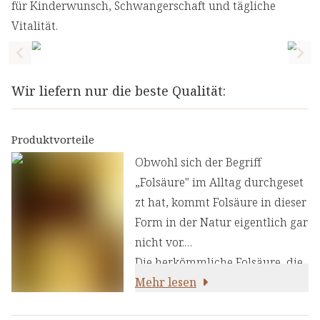
für Kinderwunsch, Schwangerschaft und tägliche
Vitalität.
Previous slide
Nex
Wir liefern nur die beste Qualität:
Produktvorteile
Obwohl sich der Begriff
„Folsäure" im Alltag durchgeset
zt hat, kommt Folsäure in dieser
Form in der Natur eigentlich gar
nicht vor.
Die herkömmliche Folsäure, die
in
Mehr lesen
den meisten Nahrungsergänzun