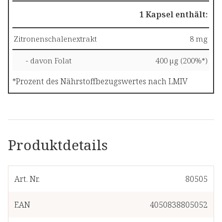
1 Kapsel enthält:
Zitronenschalenextrakt
8 mg
- davon Folat
400 µg (200%*)
*Prozent des Nährstoffbezugswertes nach LMIV
Produktdetails
Art. Nr.
80505
EAN
4050838805052