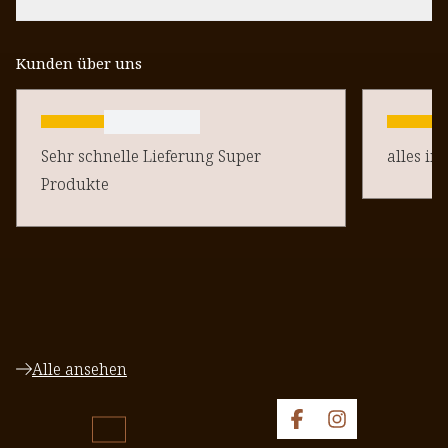
Kunden über uns
Sehr schnelle Lieferung Super
alles in
Produkte
Alle ansehen