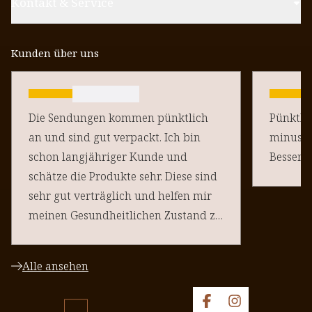
Kontakt & Service
Kunden über uns
Die Sendungen kommen pünktlich
Pünktlich un
an und sind gut verpackt. Ich bin
minus Pu
schon langjähriger Kunde und
schätze die Produkte sehr. Diese sind
sehr gut verträglich und helfen mir
meinen Gesundheitlichen Zustand zu
halten. Danke an euere Team
Alle ansehen