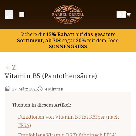
Funktionen von Vitamin B5 im Körper (nach
Menü
EFSA)
Empfohlene Vitamin B5 Zufuhr (nach EFSA)
Sichere dir
15% Rabatt
auf
das gesamte
Referenzmenge für Vitamin B5 (nach EU-
Sortiment, ab 70€
sogar
20%
mit dem Code:
SONNENGRUSS
Verordnung)
Vitamin B5 (Pantothensäure) Versorgung in
Deutschland
V
Vitamin B5 (Pantothensäure)
Vitamin B5 (Pantothensäure) in Lebensmitteln
Maximaler Vitamin B5 Gehalt in
27. März 2023
4 Minuten
Nahrungsergänzungsmitteln (nach BfR)
Wichtige Hinweise
Themen in diesem Artikel
:
Funktionen von Vitamin B5 im Körper (nach
EFSA)
Empfohlene Vitamin B5 Zufuhr (nach EFSA)