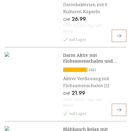
Darmbakterien mit 6
Kulturen Kapseln
26.99
CHF
(
CHF 793.82
/
1kg
)
inkl.
MwSt
Auf Lager
Darm Aktiv mit
Flohsamenschalen und
Calcium Presslinge
(42)
Aktive Verdauung mit
Flohsamenschalen [1]
21.99
CHF
(
CHF 203.61
/
1kg
)
inkl.
MwSt
Auf Lager
Blähbauch Relax mit