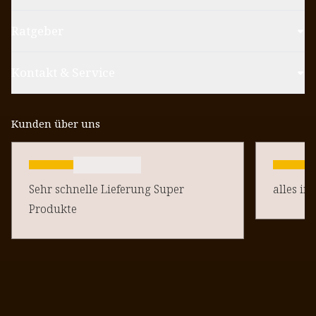
Ratgeber
Kontakt & Service
Kunden über uns
Sehr schnelle Lieferung Super
alles in
Produkte