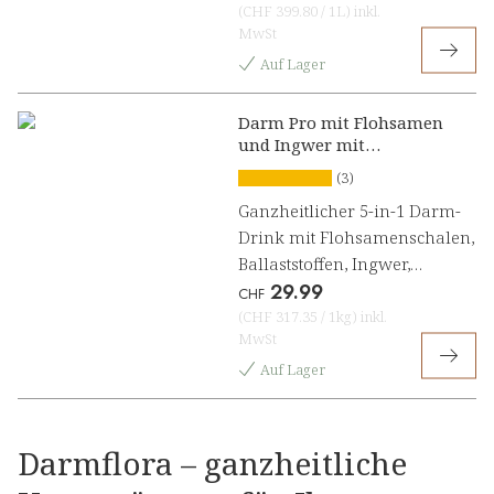
(
CHF 399.80
/
1L
)
inkl.
MwSt
Auf Lager
Darm Pro mit Flohsamen
und Ingwer mit
Zitronengeschmack
(3)
Ganzheitlicher 5-in-1 Darm-
Drink mit Flohsamenschalen,
Ballaststoffen, Ingwer,
29.99
Probiotika und Enzymen
CHF
(
CHF 317.35
/
1kg
)
inkl.
MwSt
Auf Lager
Darmflora – ganzheitliche