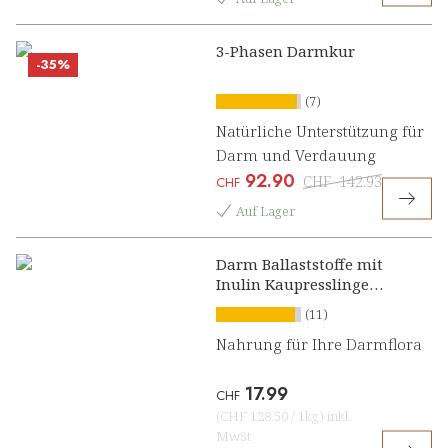
3-Phasen Darmkur
-35%
(7)
Natürliche Unterstützung für
Darm und Verdauung
92.90
CHF
142.93
CHF
Auf Lager
Darm Ballaststoffe mit
Inulin Kaupresslinge
Kirsch-Orange
(11)
Nahrung für Ihre Darmflora
17.99
CHF
(
CHF 128.50
/
1kg
)
inkl.
MwSt