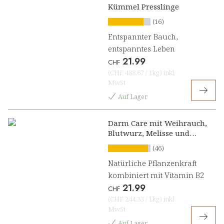
Kümmel Presslinge
(16)
Entspannter Bauch,
entspanntes Leben
21.99
CHF
(
CHF 488.67
/
1kg
)
inkl.
MwSt
Auf Lager
Darm Care mit Weihrauch,
Blutwurz, Melisse und
Vitamin B2 Presslinge
(46)
Natürliche Pflanzenkraft
kombiniert mit Vitamin B2
21.99
CHF
(
CHF 244.33
/
1kg
)
inkl.
MwSt
Auf Lager