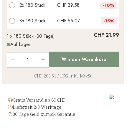
2x
180 Stück
CHF 39.58
-
10%
3x
180 Stück
CHF 56.07
-
15%
Ihr persönlicher Rabatt
CHF 21.99
1 x
180 Stück
(
30
Tage
)
Auf Lager
CHF 0.00
1
x
-
%
In den Warenkorb
CHF 203.61
/
1KG
inkl. MwSt
Gratis Versand ab 80 CHF
Lieferzeit 2-3 Werktage
30 Tage Geld zurück Garantie