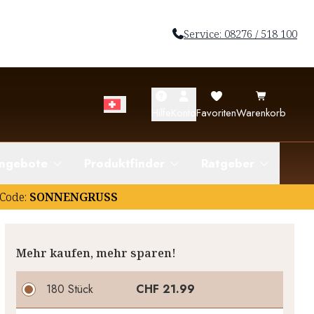
Service: 08276 / 518 100
Hilfe
Konto
Favoriten
Warenkorb
ngebote
Produktfinder
Ratgeber
Code:
SONNENGRUSS
Mehr kaufen, mehr sparen!
180 Stück
CHF 21.99