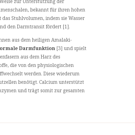
ge Weise zur Unterstützung der
amenschalen, bekannt für ihren hohen
nft das Stuhlvolumen, indem sie Wasser
d den Darmtransit fördert [1].
onnen aus dem heiligen Amalaki-
 normale Darmfunktion
[3] und spielt
zienfasern aus dem Harz des
offe, die von den physiologischen
offwechselt werden. Diese wiederum
zellen benötigt. Calcium unterstützt
zymen und trägt somit zur gesamten
arzpulver und eine ausgewogene
lätter, Korianderfrüchte,
spen.