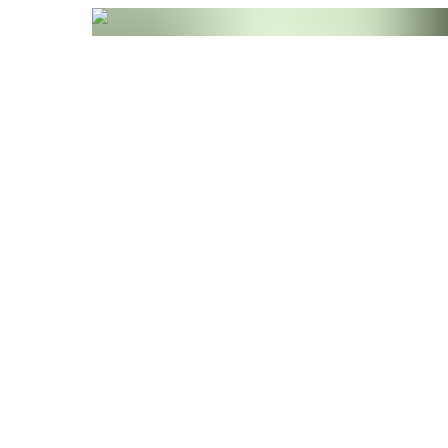
Unsere Darm Aktiv mit Flohsamenschalen und
Presslinge verpacken wir in
Braunglas.
So schützen wir die Inhaltsstoffe vor Licht und 
antwortung für die Umwelt.
Erfahren Sie mehr über die Vorteile und die He
[1] Flohsamenschalen (Plantago ovata) tragen
bei; helfen, einen gesunden Darm zu erhalten u
Unterstützen die Verdauung und Darmfunktion 
[2] Amla (Emblica officinalis) unterstützt die 
trägt zur Gesundheit des Verdauungstraktes bei
[3] Amla (Emblica officinalis) unterstützt die 
Funktion des Darms und trägt zum körperliche