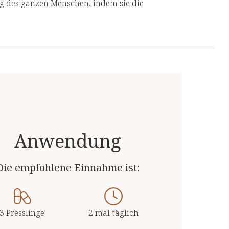
ng des ganzen Menschen, indem sie die
geht, anstatt nur ihre Symptome zu
 Produkte von unabhängigen, deutschen und
e
n
Anwendung
Die empfohlene Einnahme ist:
pro 6 Kapseln
133 mg (16%**)
3 Presslinge
2 mal täglich
1,7 g