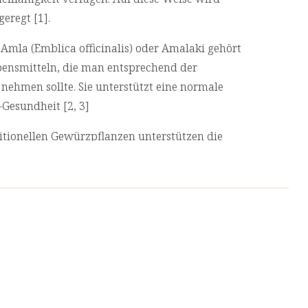
regt [1].
Amla (Emblica officinalis) oder Amalaki gehört
bensmitteln, die man entsprechend der
 nehmen sollte. Sie unterstützt eine normale
esundheit [2, 3]
itionellen Gewürzpflanzen unterstützen die
alen Funktion des Darmtraktes bei [4, 5].
tstoffe dienen sie als Nahrung für die
tsäuren bilden, und die wiederum die
nziell für unser Verdauungssystem. Calcium trägt
ngsenzymen bei [6].