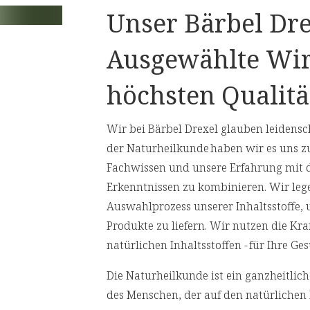
Unser Bärbel Dre
 Calcium
Ausgewählte Wir
Oxidation und betonen zugleich unsere Ver
höchsten Qualitä
rstellung von
Presslingen
.
Wir bei Bärbel Drexel glauben leidensch
 zur Darmtätigkeit und Darmfunktion
der Naturheilkunde haben wir es uns z
nd die Darmtätigkeit zu fördern.
Fachwissen und unsere Erfahrung mit 
(ID3932; 3933)
Erkenntnissen zu kombinieren. Wir leg
Auswahlprozess unserer Inhaltsstoffe,
Verdauung, ist magenfreundlich und
Produkte zu liefern. Wir nutzen die Kr
 (ID2182)
natürlichen Inhaltsstoffen - für Ihre 
Magen-Darm-Gesundheit, unterstützt die
Die Naturheilkunde ist ein ganzheitli
n Wohlbefinden bei (ID2858)
des Menschen, der auf den natürlichen 