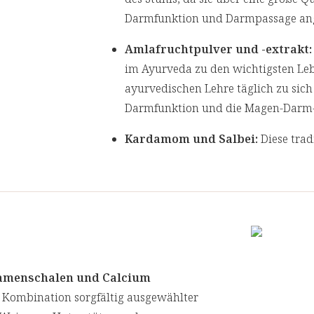
Darmfunktion und Darmpassage ange
Amlafruchtpulver und -extrakt:
im Ayurveda zu den wichtigsten Le
ayurvedischen Lehre täglich zu sich
Darmfunktion und die Magen-Darm-G
Kardamom und Salbei:
Diese trad
Verdauung und tragen zu einer norm
Akazienfasern:
Als lösliche Ballas
Darmbakterien, die kurzkettige Fet
Darmschleimhaut versorgen.
Calcium:
Der Mineralstoff ist esse
samenschalen und Calcium
zur normalen Funktion von Verdauu
 Kombination sorgfältig ausgewählter