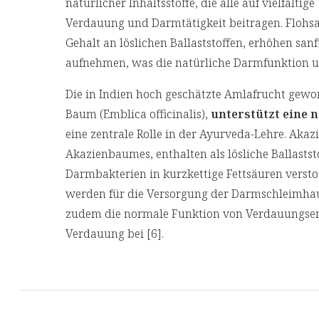
natürlicher Inhaltsstoffe, die alle auf vielfälti
Verdauung und Darmtätigkeit beitragen. Flohs
Gehalt an löslichen Ballaststoffen, erhöhen sa
aufnehmen, was die natürliche Darmfunktion un
Die in Indien hoch geschätzte Amlafrucht gew
Baum (Emblica officinalis),
unterstützt eine
eine zentrale Rolle in der Ayurveda-Lehre. Aka
Akazienbaumes, enthalten als lösliche Ballastst
Darmbakterien in kurzkettige Fettsäuren verst
werden für die Versorgung der Darmschleimhaut
zudem die normale Funktion von Verdauungsen
Verdauung bei [6].
Abgerundet wird die Rezeptur durch Myrrhenh
Mischung weiterer Kräuter, darunter Basilikumb
Thymiankraut, Bärlauchblätter und Nelkenkno