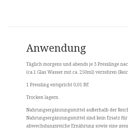
[4] Cardamom (Ellateria cardamomum) trägt z
Verdauungstrakts bei und unterstützt die Verd
[5] Salbei (Salvia officinalis) unterstützt die 
des Darmtrakts bei und trägt zu einer normale
[6] Calcium trägt zur normalen Funktion von 
Anwendung
Zutaten
Täglich morgens und abends je 3 Presslinge nach
Zutaten: 47% Flohsamenschalen (Plantago ovata
(ca.1 Glas Wasser mit ca. 250ml) verzehren (Rei
Verdickungsmittel Gummi arabicum, 10%
Gewürzpulvermischung (Salbei, Basilikum, Kor
1 Pressling entspricht 0,01 BE
Thymian, Bärlauchblätter, Kardamom, Nelken),
Trocken lagern.
Calciumcarbonat, 9% Amlafruchtpulver, 5%
Amlafruchtextrakt, Myrrhenharzpulver
Nahrungsergänzungsmittel außerhalb der Reich
Nahrungsergänzungsmittel sind kein Ersatz fü
Allergene
abwechslungsreiche Ernährung sowie eine ges