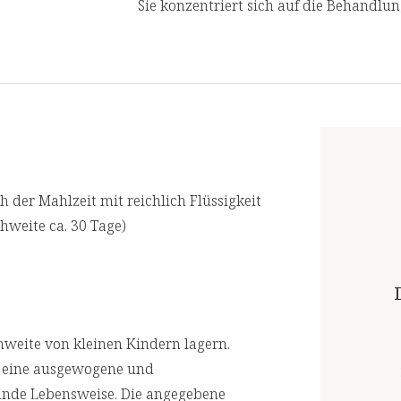
Sie konzentriert sich auf die Behandlu
ur Gesunderhaltung des
Ursachen von Gesundheitsproblemen an
auung (ID2047)
behandeln.
Verdauung, trägt zur normalen Funktion
Wir lassen in regelmäßigen Abständen
n Magenfunktion bei (ID3814)
akkreditierten Laboren prüfen. Für ein
Verdauungsenzymen bei.
Top-Qualität.
Nährwertangaben
 der Mahlzeit mit reichlich Flüssigkeit
),
Empfohlene Tagesdosis:
2 x 3 Kapsel
chweite ca. 30 Tage)
iander,
Inhalt pro Tagesdosis
weite von kleinen Kindern lagern.
Calcium
r eine ausgewogene und
Flohsamenschalen
unde Lebensweise. Die angegebene