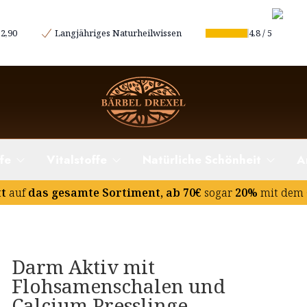
2,90
Langjähriges Naturheilwissen
4.8
/
5
fe
Vitalstoffe
Natürliche Schönheit
A
tt
auf
das gesamte Sortiment, ab 70€
sogar
20%
mit dem 
Darm Aktiv mit
Flohsamenschalen und
Calcium Presslinge