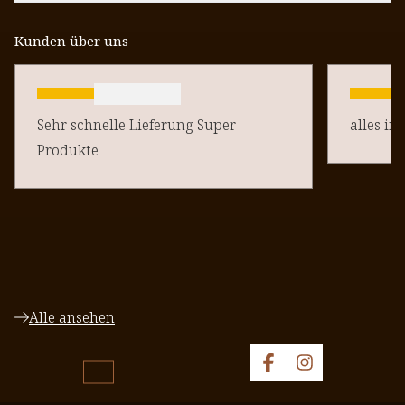
Kunden über uns
Sehr schnelle Lieferung Super
alles in
Produkte
Alle ansehen