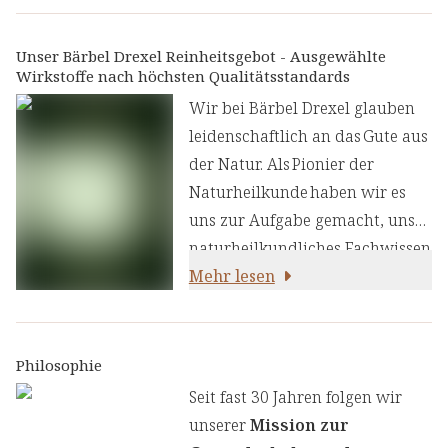
verwenden in unseren Kapseln
sechs aktive Bakterienkulturen
Unser Bärbel Drexel Reinheitsgebot - Ausgewählte
Wirkstoffe nach höchsten Qualitätsstandards
in hoher Konzentration mind. 6
x 10 9 = 6 Milliarden Keime pro
Wir bei Bärbel Drexel glauben
Kapsel) aus den folgenden
leidenschaftlich an das Gute aus
Stämmen:
der Natur. Als Pionier der
Lactobacillus acidophilus, Lacto
Naturheilkunde haben wir es
coccus lactis,
uns zur Aufgabe gemacht, unser
Lactobacillus plantarum, Bifido
naturheilkundliches Fachwissen
bacterium lactis,
und unsere Erfahrung mit den
Mehr lesen
Lactobacillus casei,
neuesten
Lactobacillus salivarius.
ernährungswissenschaftlichen
Erkenntnissen zu kombinieren.
Philosophie
Wir legen großen Wert auf
Seit fast 30 Jahren folgen wir
einen genauen Auswahlprozess
unserer
Mission zur
unserer Inhaltsstoffe, um Ihnen