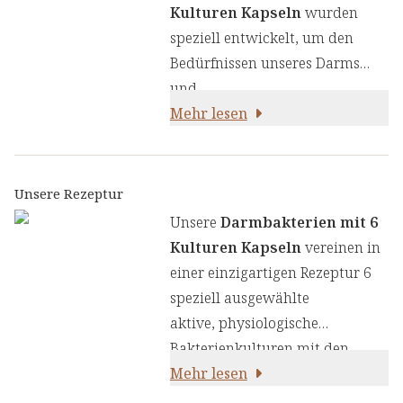
Kulturen Kapseln
wurden
speziell entwickelt, um den
Bedürfnissen unseres Darms
und
unseres Immunsystems gerecht
Mehr lesen
zu werden. Die Kapseln vereinen
Darmbakterien, die natürlich im
menschlichen Mikrobiom
Unsere Rezeptur
vorkommen, mit essenziellen
Unsere
Darmbakterien mit 6
Nährstoffen:
Kulturen Kapseln
vereinen in
einer einzigartigen Rezeptur 6
speziell ausgewählte
aktive, physiologische
Bakterienkulturen mit den
wichtigen Nährstoffen Vitamin
Mehr lesen
C, Vitamin D und Zink. Wir