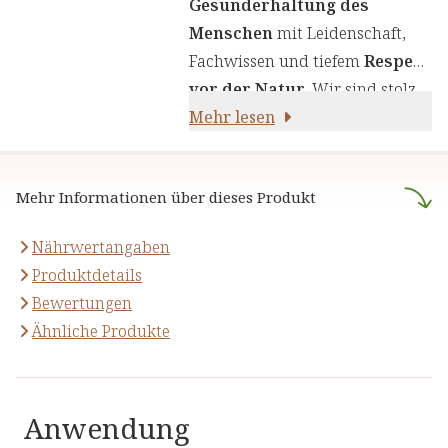
Gesunderhaltung des
sorgfältig zusammengestellte
Menschen
mit Leidenschaft,
Produkte zu liefern. Wir nutzen
Fachwissen und tiefem
Respekt
die Kraft von Kräutern,
vor der Natur
. Wir sind stolz
Pflanzenstoffen und anderen
darauf,
Mehr lesen
naturreine Produkte
natürlichen Inhaltsstoffen - für
anzubieten, die sich auf die
Ihre Gesundheit und Ihr
naturheilkundliche Lehre
Wohlbefinden.
Mehr Informationen über dieses Produkt
stützen.
Nährwertangaben
Produktdetails
Bewertungen
Ähnliche Produkte
Anwendung