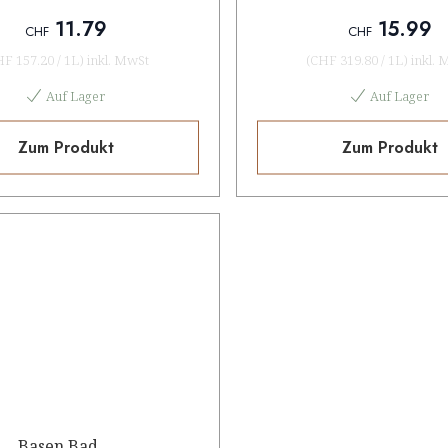
11.79
15.99
CHF
CHF
HF 157.20
/
1L
)
inkl. MwSt
(
CHF 319.80
/
1L
)
inkl. 
Auf Lager
Auf Lager
Zum Produkt
Zum Produkt
Basen Bad