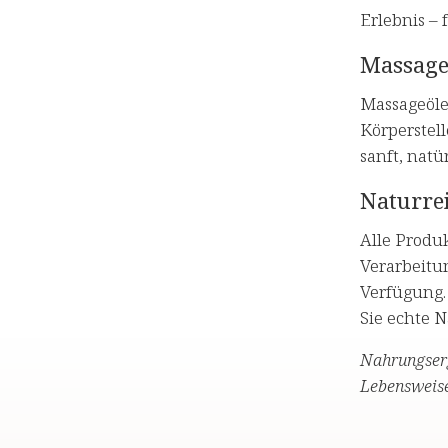
Erlebnis –
Massage
Massageöle
Körperstell
sanft, natü
Naturrei
Alle Produ
Verarbeitu
Verfügung.
Sie echte 
Nahrungserg
Lebensweise