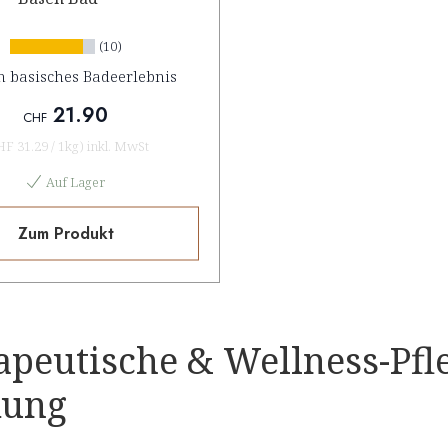
(10)
n basisches Badeerlebnis
21.90
CHF
HF 31.29
/
1kg
)
inkl. MwSt
Auf Lager
Zum Produkt
apeutische & Wellness-Pfl
kung