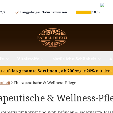
2,90
Langjähriges Naturheilwissen
4.8
/
5
fe
Vitalstoffe
Natürliche Schönheit
A
tt
auf
das gesamte Sortiment, ab 70€
sogar
20%
mit dem 
önheit
Therapeutische & Wellness-Pflege
apeutische & Wellness-Pfl
kosmetik für Körper und Wohlbefinden – Badezusätze, Massa