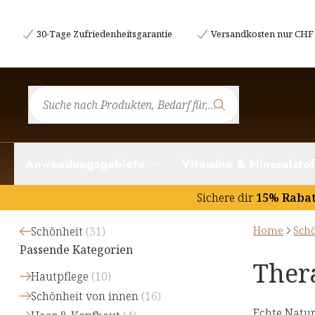
30-Tage Zufriedenheitsgarantie
Versandkosten nur CHF 
Anwendungsgebiete
Vitamine & Mineralstof
Sichere dir
15% Raba
Home
Sch
Schönheit
(
31
)
Passende Kategorien
Ther
Hautpflege
(
10
)
Schönheit von innen
(
16
)
Echte Natur