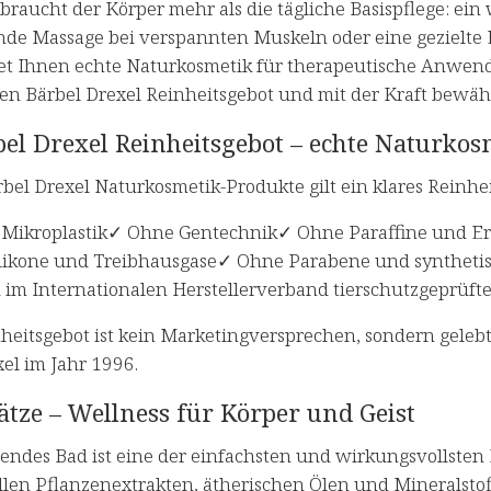
raucht der Körper mehr als die tägliche Basispflege: ei
de Massage bei verspannten Muskeln oder eine gezielte E
tet Ihnen echte Naturkosmetik für therapeutische Anwe
en Bärbel Drexel Reinheitsgebot und mit der Kraft bewäh
bel Drexel Reinheitsgebot – echte Naturk
rbel Drexel Naturkosmetik-Produkte gilt ein klares Reinhe
Mikroplastik✓ Ohne Gentechnik✓ Ohne Paraffine und 
likone und Treibhausgase✓ Ohne Parabene und synthetis
d im Internationalen Herstellerverband tierschutzgeprüft
nheitsgebot ist kein Marketingversprechen, sondern gele
el im Jahr 1996.
tze – Wellness für Körper und Geist
endes Bad ist eine der einfachsten und wirkungsvollsten
llen Pflanzenextrakten, ätherischen Ölen und Mineralstof