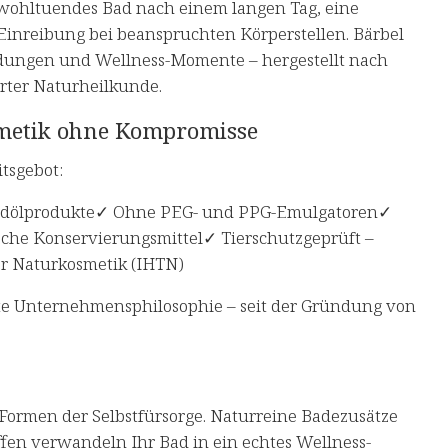
n wohltuendes Bad nach einem langen Tag, eine
inreibung bei beanspruchten Körperstellen. Bärbel
ndungen und Wellness-Momente – hergestellt nach
rter Naturheilkunde.
osmetik ohne Kompromisse
itsgebot:
Erdölprodukte✓ Ohne PEG- und PPG-Emulgatoren✓
che Konservierungsmittel✓ Tierschutzgeprüft –
er Naturkosmetik (IHTN)
bte Unternehmensphilosophie – seit der Gründung von
 Formen der Selbstfürsorge. Naturreine Badezusätze
fen verwandeln Ihr Bad in ein echtes Wellness-