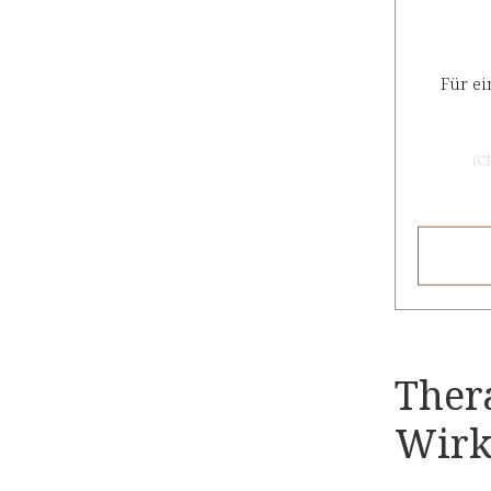
Für ei
(
C
Ther
Wir