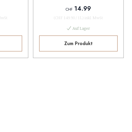
14.99
CHF
MwSt
(
CHF 149.90
/
1L
)
inkl. MwSt
Auf Lager
Zum Produkt