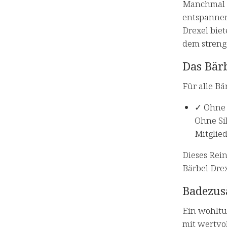
Manchmal b
entspannen
Drexel bie
dem streng
Das Bär
Für alle Bä
✓ Ohne 
Ohne Si
Mitglie
Dieses Rei
Bärbel Drex
Badezusä
Ein wohltu
mit wertvo