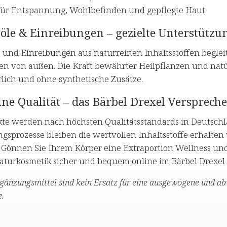
 für Entspannung, Wohlbefinden und gepflegte Haut.
öle & Einreibungen – gezielte Unterstütz
 und Einreibungen aus naturreinen Inhaltsstoffen begle
en von außen. Die Kraft bewährter Heilpflanzen und natür
rlich und ohne synthetische Zusätze.
ne Qualität – das Bärbel Drexel Versprech
kte werden nach höchsten Qualitätsstandards in Deutschl
ngsprozesse bleiben die wertvollen Inhaltsstoffe erhalte
 Gönnen Sie Ihrem Körper eine Extraportion Wellness und 
Naturkosmetik sicher und bequem online im Bärbel Drexel
änzungsmittel sind kein Ersatz für eine ausgewogene und a
.