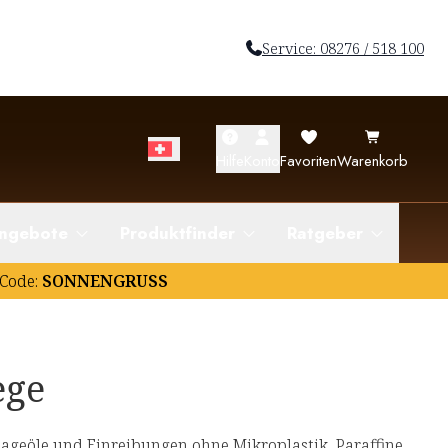
Service: 08276 / 518 100
Hilfe
Konto
Favoriten
Warenkorb
ngebote
Produktfinder
Ratgeber
Code:
SONNENGRUSS
ege
geöle und Einreibungen ohne Mikroplastik, Paraffine,