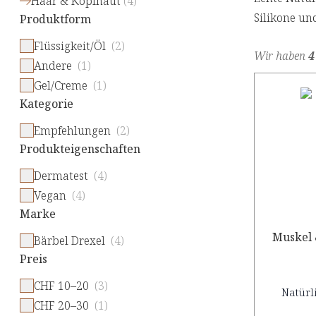
Haar & Kopfhaut
(
4
)
Silikone un
Produktform
Flüssigkeit/Öl
(2)
Wir haben
4
Andere
(1)
Gel/Creme
(1)
Kategorie
Empfehlungen
(2)
Produkteigenschaften
Dermatest
(4)
Vegan
(4)
Marke
Muskel 
Bärbel Drexel
(4)
Preis
CHF 10–20
(3)
Natürl
CHF 20–30
(1)