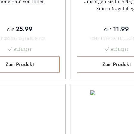
höne Haut von Innen
Umsorgen Sie Ihre Näge
Silicea Nagelpfle
25.99
11.99
CHF
CHF
F 285.92
/
1kg
)
inkl. MwSt
(
CHF 1'199.00
/
1L
)
inkl.
Auf Lager
Auf Lager
Zum Produkt
Zum Produkt