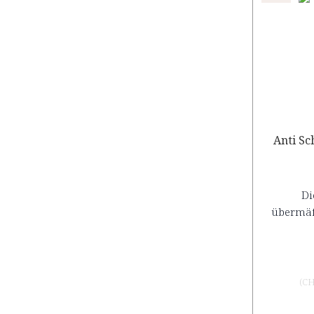
Anti Sc
Di
übermäß
(
CH