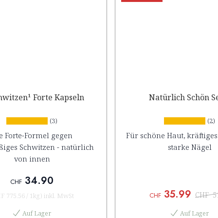
hwitzen¹ Forte Kapseln
Natürlich Schön S
(3)
(2)
e Forte-Formel gegen
Für schöne Haut, kräftige
iges Schwitzen - natürlich
starke Nägel
von innen
34.90
CHF
35.99
CHF
5
CHF
F 775.56
/
1kg
)
inkl. MwSt
Auf Lager
Auf Lager