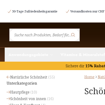
30-Tage Zufriedenheitsgarantie
Versandkosten nur CHF 
Anwendungsgebiete
Vitamine & Mineralstof
Sichere dir
15% Raba
Home
Natü
Natürliche Schönheit
(
55
)
Unterkategorien
Schö
Hautpflege
(
10
)
Schönheit von innen
(
16
)