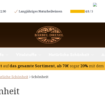
2,90
Langjähriges Naturheilwissen
4.8
/
5
fe
Vitalstoffe
Natürliche Schönheit
A
tt
auf
das gesamte Sortiment, ab 70€
sogar
20%
mit dem 
rliche Schönheit
Schönheit
nheit