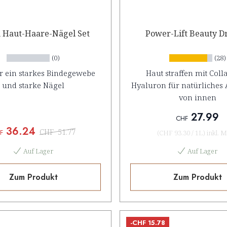
m Haut-Haare-Nägel Set
Power-Lift Beauty D
(0)
(28)
ür ein starkes Bindegewebe
Haut straffen mit Coll
und starke Nägel
Hyaluron für natürliches 
von innen
27.99
CHF
36.24
CHF
51.77
F
(
CHF 93.30
/
1L
)
inkl. 
Auf Lager
Auf Lager
Zum Produkt
Zum Produkt
-CHF 15.78