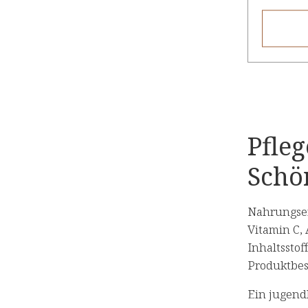
Pfle
Schö
Nahrungser
Vitamin C,
Inhaltssto
Produktbe
Ein jugendl