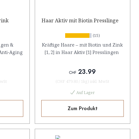
rink
Haar Aktiv mit Biotin Presslinge
(15)
agen &
Kräftige Haare – mit Biotin und Zink
Anti-Aging
[1, 2] in Haar Aktiv [1] Presslingen
23.99
CHF
MwSt
(
CHF 479.80
/
1kg
)
inkl. MwSt
Auf Lager
Zum Produkt