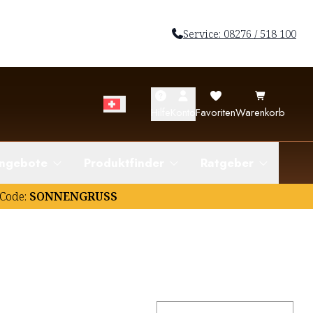
Service: 08276 / 518 100
Hilfe
Konto
Favoriten
Warenkorb
ngebote
Produktfinder
Ratgeber
Code:
SONNENGRUSS