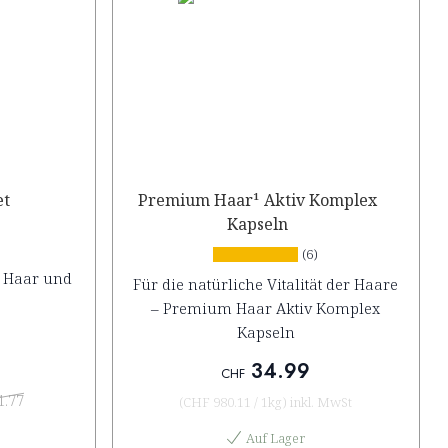
et
Premium Haar¹ Aktiv Komplex
Kapseln
(6)
s Haar und
Für die natürliche Vitalität der Haare
– Premium Haar Aktiv Komplex
Kapseln
34.99
CHF
1.77
(
CHF 980.11
/
1kg
)
inkl. MwSt
Auf Lager