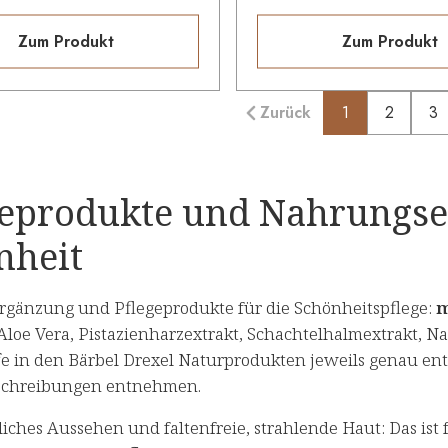
Zum Produkt
Zum Produkt
Zurück
1
2
3
geprodukte und Nahrungse
nheit
gänzung und Pflegeprodukte für die Schönheitspflege:
m
 Aloe Vera, Pistazienharzextrakt, Schachtelhalmextrakt, 
ffe in den Bärbel Drexel Naturprodukten jeweils genau en
schreibungen entnehmen.
iches Aussehen und faltenfreie, strahlende Haut: Das ist