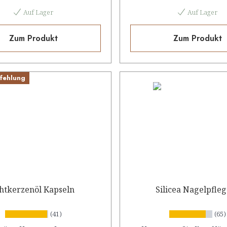
Auf Lager
Auf Lager
Zum Produkt
Zum Produkt
fehlung
htkerzenöl Kapseln
Silicea Nagelpfle
(41)
(65)