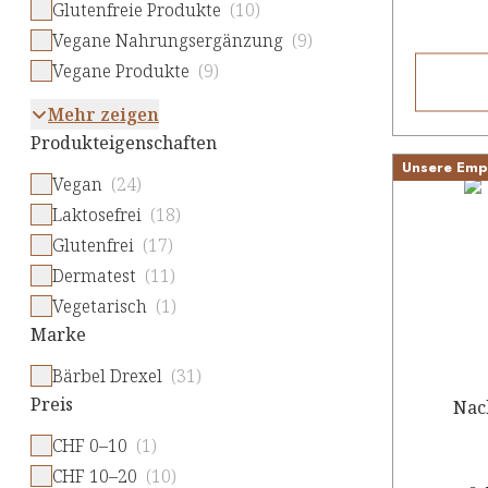
Glutenfreie Produkte
(10)
Vegane Nahrungsergänzung
(9)
Vegane Produkte
(9)
Mehr zeigen
Produkteigenschaften
Unsere Emp
Vegan
(24)
Laktosefrei
(18)
Glutenfrei
(17)
Dermatest
(11)
Vegetarisch
(1)
Marke
Bärbel Drexel
(31)
Preis
Nac
CHF 0–10
(1)
CHF 10–20
(10)