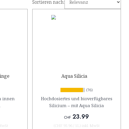
Sortieren nach:
linge
Aqua Silicia
(76)
on innen
Hochdosiertes und bioverfügbares
n
Silicium – mit Aqua Silicia
23.99
CHF
 MwSt
(
CHF 95.96
/
1L
)
inkl. MwSt