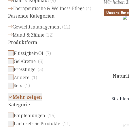
Haar & Kopfhaut
(
4
)
Wir haben
3
Therapeutische & Wellness-Pflege
(
4
)
Unsere Emp
Passende Kategorien
Gewichtsmanagement
(
12
)
Mund & Zähne
(
12
)
Produktform
Flüssigkeit/Öl
(7)
Gel/Creme
(6)
Presslinge
(5)
Natürl
Andere
(1)
Sets
(1)
Mehr zeigen
Strahlen
Kategorie
Empfehlungen
(15)
Lactosefreie Produkte
(11)
(
CH