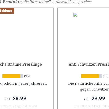
1 Produkte
, die Ihrer aktuellen Auswahl entsprechen
fehlung
iche Bräune Presslinge
Anti Schwitzen Press
(93)
(73)
d schön in jeder Jahreszeit
Die natürliche Hilfe v
gegen Schwitze
28.99
29.99
CHF
CHF
F 724.75
/
1kg
)
inkl. MwSt
(
CHF 833.06
/
1kg
)
inkl.