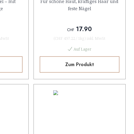
l – mit
Für schöne Haut, kräftiges Haar und
ge
feste Nägel
17.90
CHF
 MwSt
(
CHF 497.22
/
1kg
)
inkl. MwSt
Auf Lager
Zum Produkt