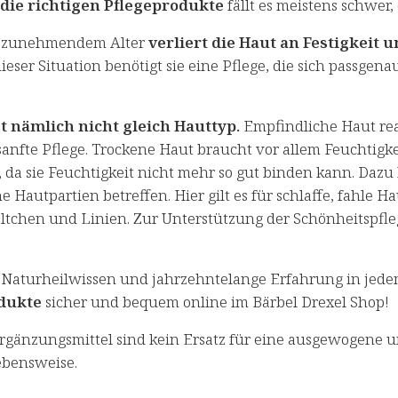
die richtigen Pflegeprodukte
fällt es meistens schwe
t zunehmendem Alter
verliert die Haut an Festigkeit 
dieser Situation benötigt sie eine Pflege, die sich pass
t nämlich nicht gleich Hauttyp.
Empfindliche Haut rea
nfte Pflege. Trockene Haut braucht vor allem Feuchtigkei
 da sie Feuchtigkeit nicht mehr so gut binden kann. Da
e Hautpartien betreffen. Hier gilt es für schlaffe, fahle H
ltchen und Linien. Zur Unterstützung der Schönheitspfleg
 Naturheilwissen und jahrzehntelange Erfahrung in jede
dukte
sicher und bequem online im Bärbel Drexel Shop!
gänzungsmittel sind kein Ersatz für eine ausgewogene 
bensweise.