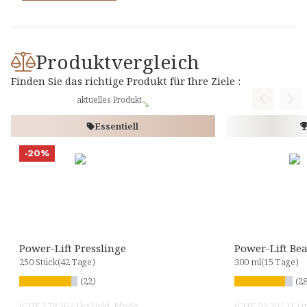
Produktvergleich
Finden Sie das richtige Produkt für Ihre Ziele :
aktuelles Produkt
Previous
Nex
Essentiell
-20%
Power-Lift Presslinge
Power-Lift Be
250 Stück
(42 Tage)
300 ml
(15 Tage)
(22)
(28
(
CHF 178.56
/
1kg
)
inkl. MwSt
(
CHF 93.30
/
1L
)
i