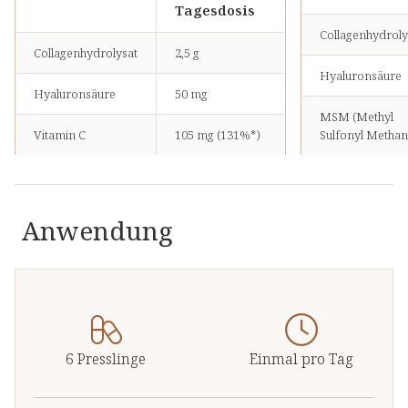
Tagesdosis
Collagenhydroly
Collagenhydrolysat
2,5 g
Hyaluronsäure
Hyaluronsäure
50 mg
MSM (Methyl
Vitamin C
105 mg (131%*)
Sulfonyl Methan
*Prozent des Nährstoffbezugswertes nach LMIV
Astragalusextra
(10:1)
Anwendung
Grünteeextrakt
Schachtelhalmex
Vitamin C
6 Presslinge
Einmal pro Tag
Kupfer