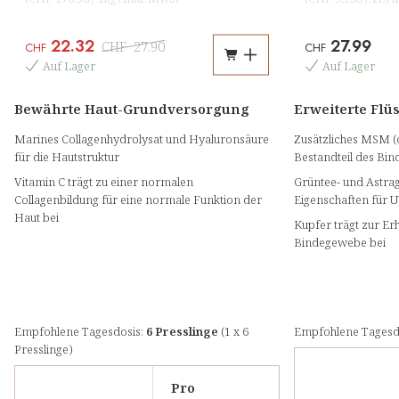
22.32
27.99
CHF
27.90
CHF
CHF
Auf Lager
Auf Lager
Bewährte Haut-Grundversorgung
Erweiterte Flü
Marines Collagenhydrolysat und Hyaluronsäure
Zusätzliches MSM (o
für die Hautstruktur
Bestandteil des Bi
Vitamin C trägt zu einer normalen
Grüntee- und Astrag
Collagenbildung für eine normale Funktion der
Eigenschaften für 
Haut bei
Kupfer trägt zur E
Bindegewebe bei
Empfohlene Tagesdosis:
6 Presslinge
(1 x 6
Empfohlene Tagesd
Presslinge)
Pro