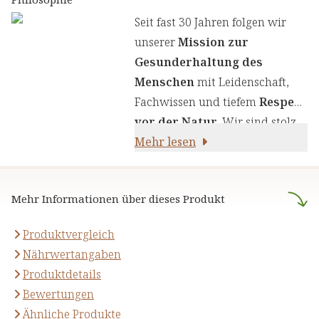
Wir legen großen Wert auf
Seit fast 30 Jahren folgen wir
einen genauen Auswahlprozess
unserer
Mission zur
unserer Inhaltsstoffe, um Ihnen
Gesunderhaltung des
sorgfältig zusammengestellte
Menschen
mit Leidenschaft,
Produkte zu liefern. Wir nutzen
Fachwissen und tiefem
Respekt
die Kraft von Kräutern,
vor der Natur
. Wir sind stolz
Pflanzenstoffen und anderen
darauf,
Mehr lesen
naturreine Produkte
natürlichen Inhaltsstoffen - für
anzubieten, die sich auf die
Ihre Gesundheit und Ihr
naturheilkundliche Lehre
Wohlbefinden.
Mehr Informationen über dieses Produkt
stützen.
Produktvergleich
Nährwertangaben
Produktdetails
Bewertungen
Ähnliche Produkte