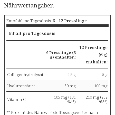
Nährwertangaben
Empfohlene Tagesdosis:
6 - 12 Presslinge
Inhalt pro Tagesdosis
12 Presslinge
6 Presslinge (3
(6 g)
g) enthalten:
enthalten:
Collagenhydrolysat
2,5 g
5 g
Hyaluronsäure
50 mg
100 mg
105 mg (131
210 mg (262
Vitamin C
%**)
%**)
** Prozent des Nährwertstoffbezugswertes nach