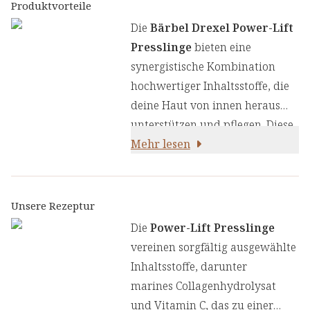
Produktvorteile
Die
Bärbel Drexel Power-Lift
Presslinge
bieten eine
synergistische Kombination
hochwertiger Inhaltsstoffe, die
deine Haut von innen heraus
unterstützen und pflegen. Diese
spezielle Rezeptur enthält
Mehr lesen
Vitamin C, das als Antioxidans
wirkt und zu einer normalen
Collagenbildung für eine
Unsere Rezeptur
gesunde Hautfunktion beiträgt.
Die
Power-Lift Presslinge
vereinen sorgfältig ausgewählte
Inhaltsstoffe, darunter
marines Collagenhydrolysat
und Vitamin C, das zu einer