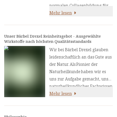
normalen Collagenbildung für
eine normale Funktion der Haut
Mehr lesen
beiträgt. Die körpereigene
Collagenproduktion verändert
sich im Laufe des Lebens.
Unser Bärbel Drexel Reinheitsgebot - Ausgewählte
Wirkstoffe nach höchsten Qualitätsstandards
Vitamin C
trägt zu einer
normalen Collagenbildung
Wir bei Bärbel Drexel glauben
für eine normale Funktion
leidenschaftlich an das Gute aus
der Haut bei
.
der Natur. Als Pionier der
Naturheilkunde haben wir es
uns zur Aufgabe gemacht, unser
naturheilkundliches Fachwissen
und unsere Erfahrung mit den
Mehr lesen
neuesten
ernährungswissenschaftlichen
Erkenntnissen zu kombinieren.
Philosophie