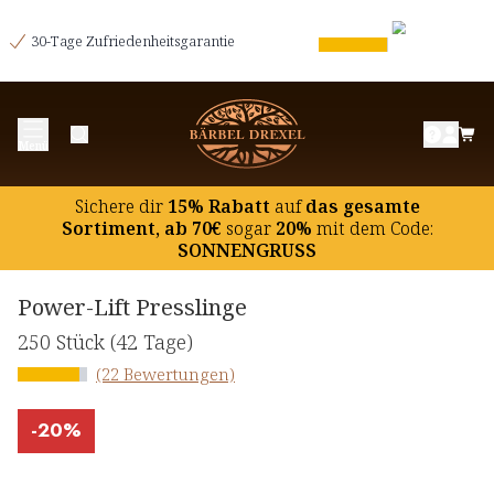
30-Tage Zufriedenheitsgarantie
Menü
Sichere dir
15% Rabatt
auf
das gesamte
Sortiment, ab 70€
sogar
20%
mit dem Code:
SONNENGRUSS
Power-Lift Presslinge
250 Stück
(42 Tage)
(22 Bewertungen)
-
20%